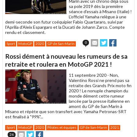
Marin avec un chrono déjà sous
sa pole 2019 dès la première
séance d'essais à Misano (Italie) !
L'officiel Yamaha relègue à une
demi-seconde son futur coéquipier Fabio Quartararo, suivi par
l'Aprilia d'Aleix Espargaro et la Ducati de Johann Zarco. Compte
rendu et classement.
Envoyer
Partager
Partager
0
Sport
MotoGP
2020
GP de San-Marin
cet
sur
sur
article
Twitter
Facebook
Rossi dément à nouveau les rumeurs de sa
à
un
retraite et roulera en MotoGP 2021 !
ami
11 septembre 2020 -
Non,
Valentino Rossi ne prend pas sa
retraite des Grands Prix moto fin
2020 ! Le nonuple champion du
monde dément cette rumeur
lancée par la presse italienne en
amont du GP de San Marin à
Misano et répète que son transfert avec Yamaha Petronas-SRT
est finalisé à "
99%
"...
Sport
MotoGP
2020
Pilotes et équipes
GP de San-Marin
2021
Envoyer
Partager
Partager
26