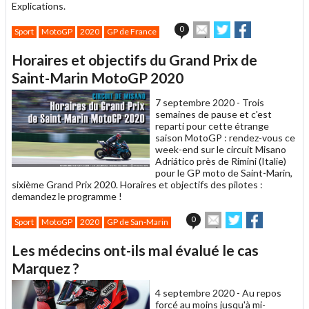
Explications.
Envoyer
Partager
Partager
0
Sport
MotoGP
2020
GP de France
cet
sur
sur
article
Twitter
Facebook
Horaires et objectifs du Grand Prix de
à
un
Saint-Marin MotoGP 2020
ami
7 septembre 2020 -
Trois
semaines de pause et c'est
reparti pour cette étrange
saison MotoGP : rendez-vous ce
week-end sur le circuit Misano
Adriático près de Rimini (Italie)
pour le GP moto de Saint-Marin,
sixième Grand Prix 2020. Horaires et objectifs des pilotes :
demandez le programme !
Envoyer
Partager
Partager
0
Sport
MotoGP
2020
GP de San-Marin
cet
sur
sur
article
Twitter
Facebook
Les médecins ont-ils mal évalué le cas
à
un
Marquez ?
ami
4 septembre 2020 -
Au repos
forcé au moins jusqu'à mi-