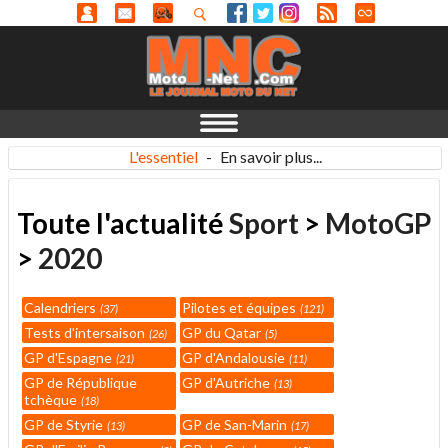
L'essentiel
-
En savoir plus...
Toute l'actualité
Sport
>
MotoGP
>
2020
Calendriers
Pilotes et équipes
37
121
Tests d'intersaison
GP du Qatar
26
5
GP d'Espagne
GP d'Andalousie
21
11
GP de République
GP d'Autriche
13
tchèque
18
GP de Styrie
GP de San-Marin
13
17