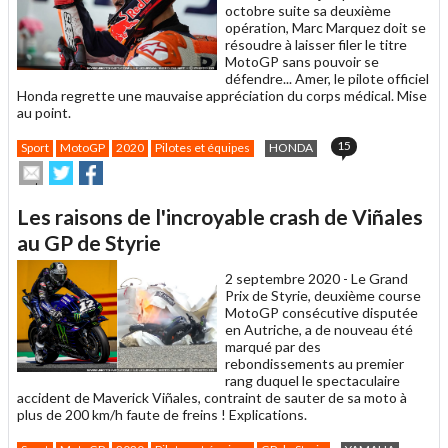
octobre suite sa deuxième
opération, Marc Marquez doit se
résoudre à laisser filer le titre
MotoGP sans pouvoir se
défendre... Amer, le pilote officiel
Honda regrette une mauvaise appréciation du corps médical. Mise
au point.
15
Sport
MotoGP
2020
Pilotes et équipes
HONDA
Envoyer
Partager
Partager
cet
sur
sur
article
Twitter
Facebook
Les raisons de l'incroyable crash de Viñales
à
un
au GP de Styrie
ami
2 septembre 2020 -
Le Grand
Prix de Styrie, deuxième course
MotoGP consécutive disputée
en Autriche, a de nouveau été
marqué par des
rebondissements au premier
rang duquel le spectaculaire
accident de Maverick Viñales, contraint de sauter de sa moto à
plus de 200 km/h faute de freins ! Explications.