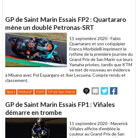
GP de Saint Marin Essais FP2 : Quartararo
mène un doublé Petronas-SRT
11 septembre 2020 -
Fabio
Quartararo et son coéquipier
Franco Morbidelli impriment le
rythme de la première journée du
Grand Prix de San Marin sur leurs
Yamaha privées, tandis que KTM
se met de nouveau en évidence
à Misano avec Pol Espargaro et Iker Lecuona. Compte rendu et
classement.
Envoyer
Partager
Partager
0
Sport
MotoGP
2020
GP de San-Marin
cet
sur
sur
article
Twitter
Facebook
GP de Saint Marin Essais FP1 : Viñales
à
un
démarre en trombe
ami
11 septembre 2020 -
Maverick
Viñales affiche d'emblée la
couleur au Grand Prix de San