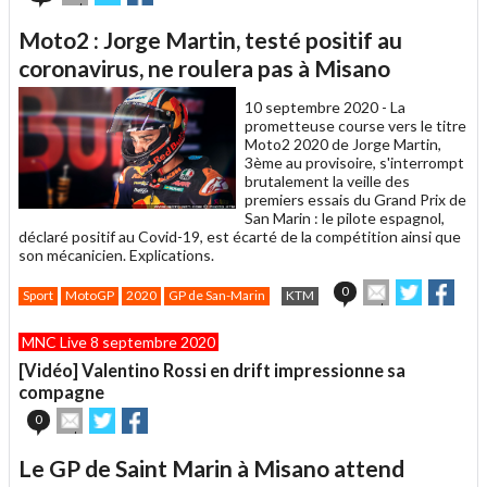
cet
sur
sur
article
Twitter
Facebook
Moto2 : Jorge Martin, testé positif au
à
un
coronavirus, ne roulera pas à Misano
ami
10 septembre 2020 -
La
prometteuse course vers le titre
Moto2 2020 de Jorge Martin,
3ème au provisoire, s'interrompt
brutalement la veille des
premiers essais du Grand Prix de
San Marin : le pilote espagnol,
déclaré positif au Covid-19, est écarté de la compétition ainsi que
son mécanicien. Explications.
Envoyer
Partager
Part
0
Sport
MotoGP
2020
GP de San-Marin
KTM
cet
sur
sur
article
Twitter
Faceboo
MNC Live 8 septembre 2020
à
un
[Vidéo] Valentino Rossi en drift impressionne sa
ami
compagne
Envoyer
Partager
Partager
0
cet
sur
sur
article
Twitter
Facebook
Le GP de Saint Marin à Misano attend
à