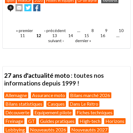
Sport
MotoGP
2020
Pilotes et équipes
GP de Styrie
YAMAHA
Envoyer
Partager
Partager
6
cet
sur
sur
article
Twitter
Facebook
.
à
un
« premier
‹ précédent
…
8
9
10
ami
Pages
11
12
13
14
15
16
…
suivant ›
dernier »
27 ans d'actualité moto :
toutes nos
informations depuis 1999 !
Allemagne
Assurance moto
Bilans marché 2026
Bilans statistiques
Casques
Dans Le Rétro
Découverte
Equipement pilote
Fiches techniques
Freinage
GT
Guides pratiques
High-tech
Horizons
Lobbying
Nouveautés 2026
Nouveautés 2027