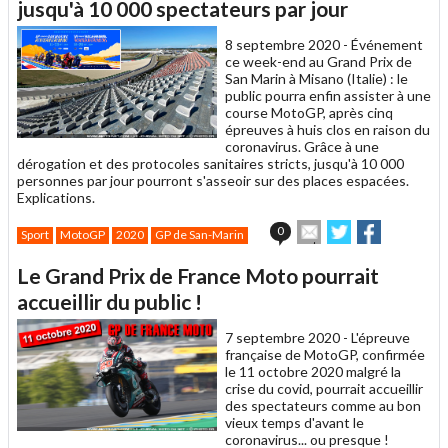
un
jusqu'à 10 000 spectateurs par jour
ami
8 septembre 2020 -
Événement
ce week-end au Grand Prix de
San Marin à Misano (Italie) : le
public pourra enfin assister à une
course MotoGP, après cinq
épreuves à huis clos en raison du
coronavirus. Grâce à une
dérogation et des protocoles sanitaires stricts, jusqu'à 10 000
personnes par jour pourront s'asseoir sur des places espacées.
Explications.
Envoyer
Partager
Partager
0
Sport
MotoGP
2020
GP de San-Marin
cet
sur
sur
article
Twitter
Facebook
Le Grand Prix de France Moto pourrait
à
un
accueillir du public !
ami
7 septembre 2020 -
L'épreuve
française de MotoGP, confirmée
le 11 octobre 2020 malgré la
crise du covid, pourrait accueillir
des spectateurs comme au bon
vieux temps d'avant le
coronavirus... ou presque !