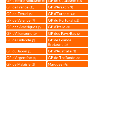
GP d'Emilie Romagne
GP de Catalogne
8
15
GP de France
GP d'Aragón
21
9
GP de Teruel
GP d'Europe
5
14
GP de Valence
GP du Portugal
9
13
GP des Amériques
GP d'Italie
5
3
GP d'Allemagne
GP des Pays-Bas
2
2
GP de Finlande
GP de Grande-
3
Bretagne
2
GP du Japon
GP d'Australie
1
1
GP d'Argentine
GP de Thaïlande
4
5
GP de Malaisie
Marques
2
96