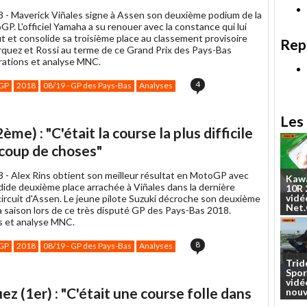
8 -
Maverick Viñales signe à Assen son deuxième podium de la
P. L'officiel Yamaha a su renouer avec la constance qui lui
ut et consolide sa troisième place au classement provisoire
Rep
rquez et Rossi au terme de ce Grand Prix des Pays-Bas
rations et analyse MNC.
4
GP
2018
08/19 - GP des Pays-Bas
Analyses
Les 
me) : "C'était la course la plus difficile
ucoup de choses"
8 -
Alex Rins obtient son meilleur résultat en MotoGP avec
Kaw
dide deuxième place arrachée à Viñales dans la dernière
10R
vidé
circuit d'Assen. Le jeune pilote Suzuki décroche son deuxième
Net
a saison lors de ce très disputé GP des Pays-Bas 2018.
s et analyse MNC.
8
GP
2018
08/19 - GP des Pays-Bas
Analyses
Trid
Spor
vidé
 (1er) : "C'était une course folle dans
nouv