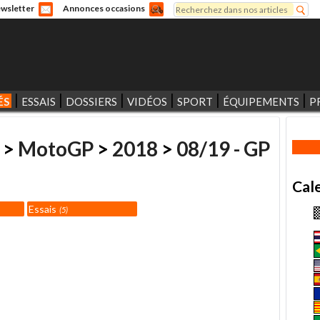
Rechercher
wsletter
Annonces occasions
Formulaire de recherche
ÉS
ESSAIS
DOSSIERS
VIDÉOS
SPORT
ÉQUIPEMENTS
P
>
MotoGP
>
2018
>
08/19 - GP
Cal
Essais
5