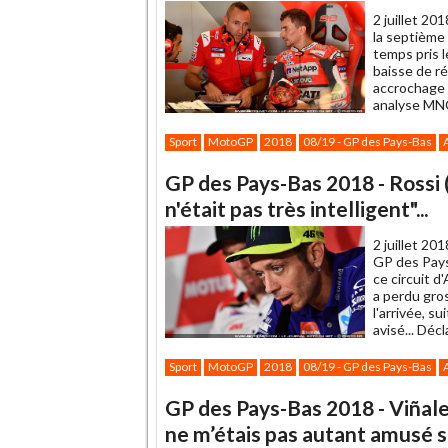
2 juillet 201
la septième 
temps pris l
baisse de r
accrochage 
analyse MN
Sport
MotoGP
2018
08/19 - GP des Pays-Bas
GP des Pays-Bas 2018 - Rossi
n'était pas très intelligent"...
2 juillet 201
GP des Pays
ce circuit d
a perdu gros
l'arrivée, s
avisé... Déc
Sport
MotoGP
2018
08/19 - GP des Pays-Bas
GP des Pays-Bas 2018 - Viñale
ne m’étais pas autant amusé s