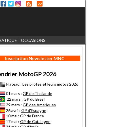
RATIQUE
OCCASIONS
Inscription Newsletter MNC
endrier MotoGP 2026
Plateau :
Les pilotes et leurs motos 2026
01 mars :
GP de Thaïlande
22 mars :
GP du Brésil
29 mars :
GP des Amériques
26 avril :
GP d'Espagne
10 mai :
GP de France
17 mai :
GP de Catalogne
31 mai :
GP d'Italie