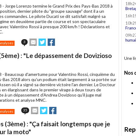
18h2
8 -
Jorge Lorenzo termine le Grand Prix des Pays-Bas 2018 à
Breta
position, dernier pilote du "groupe sauvage" dont il a un
16h1
es commandes. Le pilote Ducati se dit satisfait malgré sa
égime en deuxième partie de course et son spectaculaire
10h2
avec Valentino Rossi à presque 200 km/h ! Déclarations et
Franc
C.
09h2
humai
Envoyer
Partager
Partager
3
Analyses
cet
sur
sur
article
Twitter
Facebook
 (5ème) : "Le dépassement de Dovizioso
à
Une l
un
ami
Nos 
8 -
Beaucoup d'amertume pour Valentino Rossi, cinquième du
-Bas 2018 alors qu'un podium était largement à sa portée sur
'Assen où il a signé sa dernière victoire l'an dernier. Le Docteur
 en élargissant dans le premier virage à deux tours de
uite à un dépassement d'Andrea Dovizioso qu'il juge mal
larations et analyse MNC.
Envoyer
Partager
Partager
35
Analyses
cet
sur
sur
article
Twitter
Facebook
s (3ème) : "Ça faisait longtemps que je
à
Rep
un
ur la moto"
ami