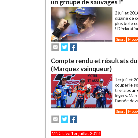
un
un groupe de sauvages !"
ami
2 juillet 201
dizaine de 
plus belle 
! Déclarati
Sport
Moto
Envoyer
Partager
Partager
cet
sur
sur
article
Twitter
Facebook
Compte rendu et résultats d
à
un
(Marquez vainqueur)
ami
1er juillet 
couper le s
tiré la bour
légers. Mar
l'année dev
Sport
Moto
Envoyer
Partager
Partager
cet
sur
sur
article
Twitter
Facebook
MNC Live 1er juillet 2018
à