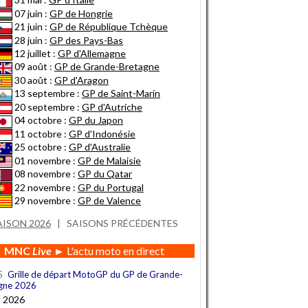
07 juin :
GP de Hongrie
21 juin :
GP de République Tchèque
28 juin :
GP des Pays-Bas
12 juillet :
GP d'Allemagne
09 août :
GP de Grande-Bretagne
30 août :
GP d'Aragon
13 septembre :
GP de Saint-Marin
20 septembre :
GP d'Autriche
04 octobre :
GP du Japon
11 octobre :
GP d'Indonésie
25 octobre :
GP d'Australie
01 novembre :
GP de Malaisie
08 novembre :
GP du Qatar
22 novembre :
GP du Portugal
29 novembre :
GP de Valence
AISON 2026
|
SAISONS PRÉCÉDENTES
MNC
Live
► L'actu moto en direct
5
Grille de départ MotoGP du GP de Grande-
gne 2026
t 2026