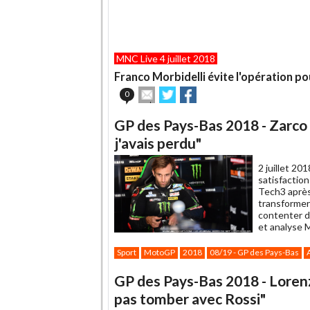
MNC Live 4 juillet 2018
Franco Morbidelli évite l'opération p
Envoyer
Partager
Partager
0
cet
sur
sur
article
Twitter
Facebook
GP des Pays-Bas 2018 - Zarco (
à
un
j'avais perdu"
ami
2 juillet 201
satisfaction
Tech3 après 
transformer
contenter de
et analyse 
Sport
MotoGP
2018
08/19 - GP des Pays-Bas
GP des Pays-Bas 2018 - Lorenz
pas tomber avec Rossi"