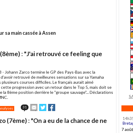
our sa main cassée à Assen
8ème) : "J'ai retrouvé ce feeling que
8 -
Johann Zarco termine le GP des Pays-Bas avec la
 d'avoir retrouvé de meilleures sensations sur sa Yamaha
plusieurs courses difficiles. Le français aurait aimé
 cette progression avec un retour dans le Top 5, mais doit se
 la 8ème position derrière le "groupe sauvage"... Déclarations
S
MNC.
Envoyer
Partager
Partager
31
Analyses
cet
sur
sur
article
Twitter
Facebook
14h3
o (7ème) : "On a eu de la chance de ne
à
Breta
un
7 aoû
ami