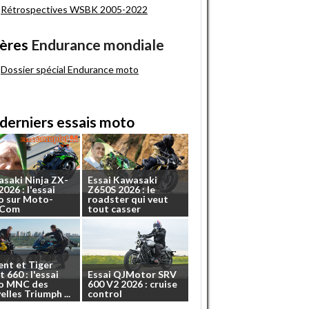
Rétrospectives WSBK 2005-2022
ères
Endurance mondiale
Dossier spécial Endurance moto
derniers essais moto
asaki
Ninja
ZX-
Essai
Kawasaki
2026
:
l'essai
Z650S
2026
:
le
o
sur
Moto-
roadster
qui
veut
.Com
tout
casser
ent
et
Tiger
t
660
:
l'essai
Essai
QJMotor
SRV
o
MNC
des
600
V2
2026
:
cruise
elles
Triumph
...
control