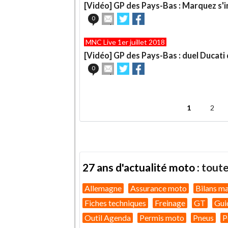
un
[Vidéo] GP des Pays-Bas : Marquez s'i
ami
Envoyer
Partager
Partager
0
cet
sur
sur
article
Twitter
Facebook
MNC Live 1er juillet 2018
à
un
[Vidéo] GP des Pays-Bas : duel Ducati
ami
Envoyer
Partager
Partager
0
cet
sur
sur
article
Twitter
Facebook
.
à
un
1
2
ami
Pages
27 ans d'actualité moto :
toute
Allemagne
Assurance moto
Bilans m
Fiches techniques
Freinage
GT
Gui
Outil Agenda
Permis moto
Pneus
P