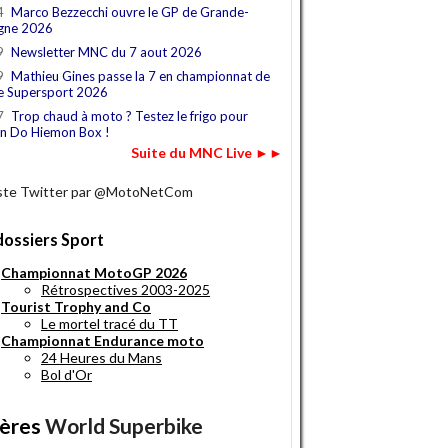
4
Marco Bezzecchi ouvre le GP de Grande-
gne 2026
9
Newsletter MNC du 7 aout 2026
9
Mathieu Gines passe la 7 en championnat de
e Supersport 2026
7
Trop chaud à moto ? Testez le frigo pour
n Do Hiemon Box !
Suite du MNC Live ►►
iste Twitter par @MotoNetCom
dossiers Sport
Championnat MotoGP 2026
Rétrospectives 2003-2025
Tourist Trophy and Co
Le mortel tracé du TT
Championnat Endurance moto
24 Heures du Mans
Bol d'Or
ères
World Superbike