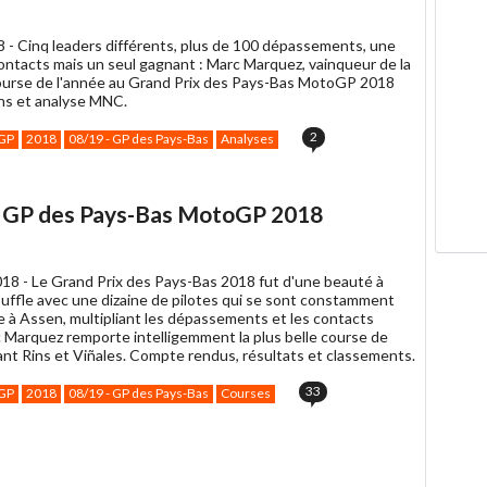
8 -
Cinq leaders différents, plus de 100 dépassements, une
contacts mais un seul gagnant : Marc Marquez, vainqueur de la
course de l'année au Grand Prix des Pays-Bas MotoGP 2018
ons et analyse MNC.
2
GP
2018
08/19 - GP des Pays-Bas
Analyses
u GP des Pays-Bas MotoGP 2018
2018 -
Le Grand Prix des Pays-Bas 2018 fut d'une beauté à
ouffle avec une dizaine de pilotes qui se sont constamment
re à Assen, multipliant les dépassements et les contacts
c Marquez remporte intelligemment la plus belle course de
ant Rins et Viñales. Compte rendus, résultats et classements.
33
GP
2018
08/19 - GP des Pays-Bas
Courses