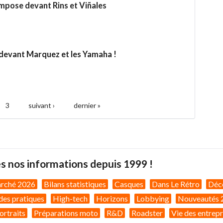
mpose devant Rins et Viñales
 devant Marquez et les Yamaha !
3
suivant ›
dernier »
s nos informations depuis 1999 !
arché 2026
Bilans statistiques
Casques
Dans Le Rétro
Déc
des pratiques
High-tech
Horizons
Lobbying
Nouveautés 
ortraits
Préparations moto
R&D
Roadster
Vie des entrepr