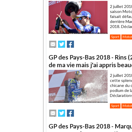
2 juillet 201
saison MotoG
faisait défa
derrière Ma
2018. Décla
Sport
Moto
Envoyer
Partager
Partager
cet
sur
sur
article
Twitter
Facebook
GP des Pays-Bas 2018 - Rins (2è
à
un
de ma vie mais j'ai appris bea
ami
2 juillet 201
cette splen
chicane du 
podium de l
Déclaration
Sport
Moto
Envoyer
Partager
Partager
cet
sur
sur
article
Twitter
Facebook
GP des Pays-Bas 2018 - Marquez
à