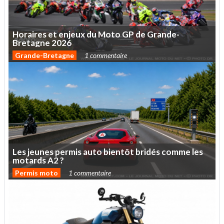
Horaires
et
enjeux
du
Moto
GP
de
Grande-
Bretagne
2026
Grande-Bretagne
1 commentaire
Les
jeunes
permis
auto
bientôt
bridés
comme
les
motards
A2
?
Permis moto
1 commentaire