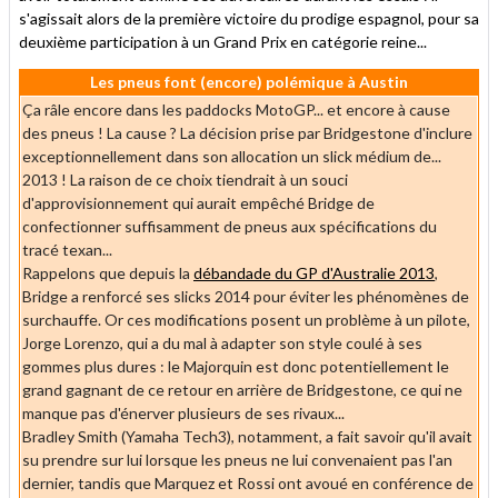
s'agissait alors de la première victoire du prodige espagnol, pour sa
deuxième participation à un Grand Prix en catégorie reine...
Les pneus font (encore) polémique à Austin
Ça râle encore dans les paddocks MotoGP... et encore à cause
des pneus ! La cause ? La décision prise par Bridgestone d'inclure
exceptionnellement dans son allocation un slick médium de...
2013 ! La raison de ce choix tiendrait à un souci
d'approvisionnement qui aurait empêché Bridge de
confectionner suffisamment de pneus aux spécifications du
tracé texan...
Rappelons que depuis la
débandade du GP d'Australie 2013
,
Bridge a renforcé ses slicks 2014 pour éviter les phénomènes de
surchauffe. Or ces modifications posent un problème à un pilote,
Jorge Lorenzo, qui a du mal à adapter son style coulé à ses
gommes plus dures : le Majorquin est donc potentiellement le
grand gagnant de ce retour en arrière de Bridgestone, ce qui ne
manque pas d'énerver plusieurs de ses rivaux...
Bradley Smith (Yamaha Tech3), notamment, a fait savoir qu'il avait
su prendre sur lui lorsque les pneus ne lui convenaient pas l'an
dernier, tandis que Marquez et Rossi ont avoué en conférence de