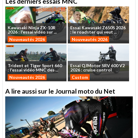
Les derniers essais MNC
Kawasaki
Ninja
ZX-10R
Essai
Kawasaki
Z650S
2026
2026
:
l'essai
vidéo
sur
...
:
le
roadster
qui
veut
...
Nouveautés 2026
Nouveautés 2026
Trident
et
Tiger
Sport
660
Essai
QJMotor
SRV
600
V2
:
l'essai
vidéo
MNC
des
...
2026
:
cruise
control
Nouveautés 2026
Custom
A lire aussi sur le Journal moto du Net