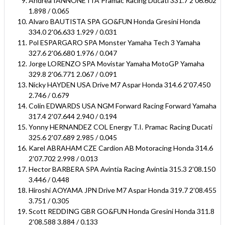
Andrea IANNONE ITA Pramac Racing Ducati 331.7 2'06.602
1.898 / 0.065
Alvaro BAUTISTA SPA GO&FUN Honda Gresini Honda
334.0 2'06.633 1.929 / 0.031
Pol ESPARGARO SPA Monster Yamaha Tech 3 Yamaha
327.6 2'06.680 1.976 / 0.047
Jorge LORENZO SPA Movistar Yamaha MotoGP Yamaha
329.8 2'06.771 2.067 / 0.091
Nicky HAYDEN USA Drive M7 Aspar Honda 314.6 2'07.450
2.746 / 0.679
Colin EDWARDS USA NGM Forward Racing Forward Yamaha
317.4 2'07.644 2.940 / 0.194
Yonny HERNANDEZ COL Energy T.I. Pramac Racing Ducati
325.6 2'07.689 2.985 / 0.045
Karel ABRAHAM CZE Cardion AB Motoracing Honda 314.6
2'07.702 2.998 / 0.013
Hector BARBERA SPA Avintia Racing Avintia 315.3 2'08.150
3.446 / 0.448
Hiroshi AOYAMA JPN Drive M7 Aspar Honda 319.7 2'08.455
3.751 / 0.305
Scott REDDING GBR GO&FUN Honda Gresini Honda 311.8
2'08.588 3.884 / 0.133