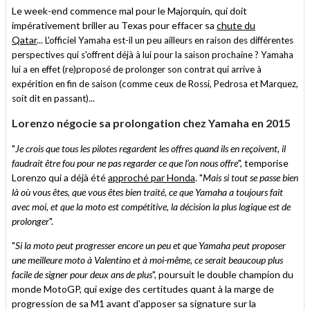
Le week-end commence mal pour le Majorquin, qui doit
impérativement briller au Texas pour effacer sa
chute du
Qatar
...
L'officiel Yamaha est-il un peu ailleurs en raison des différentes
perspectives qui s'offrent déjà à lui pour la saison prochaine ?
Yamaha
lui a en effet (re)proposé de prolonger son contrat qui arrive à
expérition en fin de saison (comme ceux de Rossi, Pedrosa et Marquez,
soit dit en passant)...
Lorenzo négocie sa prolongation chez Yamaha en 2015
"
Je crois que tous les pilotes regardent les offres quand ils en reçoivent, il
faudrait être fou pour ne pas regarder ce que l’on nous offre
", temporise
Lorenzo qui a déjà été
approché par Honda
. "
Mais si tout se passe bien
là où vous êtes, que vous êtes bien traité, ce que Yamaha a toujours fait
avec moi, et que la moto est compétitive, la décision la plus logique est de
prolonger
".
"
Si la moto peut progresser encore un peu et que Yamaha peut proposer
une meilleure moto à Valentino et à moi-même, ce serait beaucoup plus
facile de signer pour deux ans de plus
", poursuit le double champion du
monde MotoGP, qui exige des certitudes quant à la marge de
progression de sa M1 avant d'apposer sa signature sur la