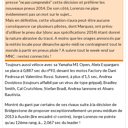
presse "
ne
pas comprendre
" cette décision et préférer les
nouveaux pneus 2014. De son côté, Lorenzo ne pipe
évidemment pas un mot sur le sujet...
Mais en définitive, cette situation n'aura peut-être aucune
conséquence car plusieurs pilotes, dont Marquez, ont prévu
d'utiliser le pneu dur (donc aux spécifications 2014) étant donné
la nature abrasive du tracé. A moins que les orages annoncés par
la météo locale pour dimanche après-midi ne contraignent tout le
monde à partir en pneus pluie ? A suivre tout le week-end sur
MNC : restez connectés !
Toujours aussi véloce avec sa Yamaha M1 Open, Aleix Espargaro
se place à 0,887 sec du n°93, devant les motos Factory de Dani
Pedrosa et Valentino Rossi. Suivent, à plus d'1,5 sec, Andrea
Dovizioso (toujours affaibli par un virus de type grippal), Bradley
Smith, Cal Crutchlow, Stefan Bradl, Andrea Iannone et Alvaro
Bautista.
Montré du gant par certains de ses rivaux suite à la décision de
Bridgestone de proposer exceptionnellement un pneu médium de
2013 à Austin (lire encadré ci-contre), Jorge Lorenzo ne pointe
qu'au 12ème rang, à... 2,067 sec du leader !