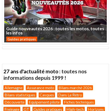
Guide
nouveautés
2026
:
toutes
les
motos,
toutes
les
infos
Guides pratiques
27 ans d'actualité moto :
toutes nos
informations depuis 1999 !
Allemagne
Assurance moto
Bilans marché 2026
Bilans statistiques
Casques
Dans Le Rétro
Découverte
Equipement pilote
Fiches techniques
Freinage
GT
Guides pratiques
High-tech
Horizons