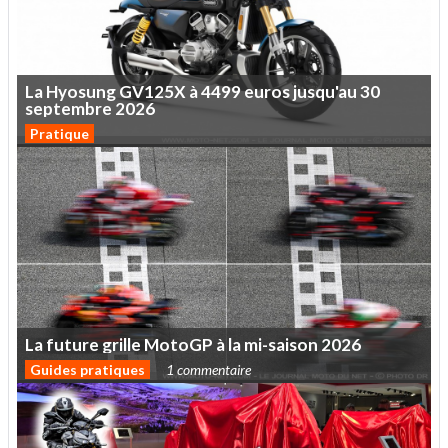
La
Hyosung
GV125X
à
4499
euros
jusqu'au
30
septembre
2026
Pratique
La
future
grille
MotoGP
à
la
mi-saison
2026
Guides pratiques
1 commentaire