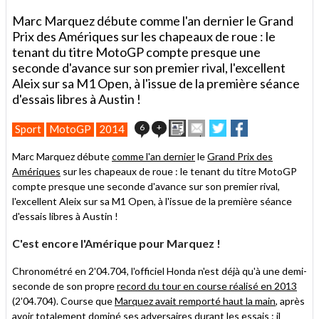
Marc Marquez débute comme l'an dernier le Grand
Prix des Amériques sur les chapeaux de roue : le
tenant du titre MotoGP compte presque une
seconde d'avance sur son premier rival, l'excellent
Aleix sur sa M1 Open, à l'issue de la première séance
d'essais libres à Austin !
Imprimer
Envoyer
Partager
Partager
6
+
Sport
MotoGP
2014
cet
sur
sur
article
Twitter
Facebook
Marc Marquez débute
comme l'an dernier
le
Grand Prix des
à
Amériques
sur les chapeaux de roue : le tenant du titre MotoGP
un
compte presque une seconde d'avance sur son premier rival,
ami
l'excellent Aleix sur sa M1 Open, à l'issue de la première séance
d'essais libres à Austin !
C'est encore l'Amérique pour Marquez !
Chronométré en 2'04.704, l'officiel Honda n'est déjà qu'à une demi-
seconde de son propre
record du tour en course réalisé en 2013
(2'04.704). Course que
Marquez avait remporté haut la main
, après
avoir totalement dominé ses adversaires durant les essais : il