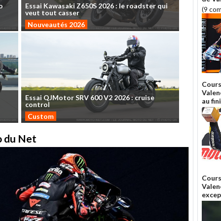
o
Essai
Kawasaki
Z650S
2026
:
le
roadster
qui
(9 co
veut
tout
casser
Nouveautés 2026
Cours
Valen
Essai
QJMotor
SRV
600
V2
2026
:
cruise
au fin
control
Custom
to du Net
Cours
Valen
excep