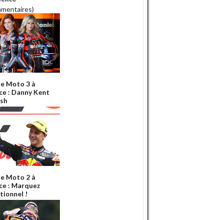
mmentaires)
e Moto 3 à
ce : Danny Kent
ish
e Moto 2 à
ce : Marquez
tionnel !