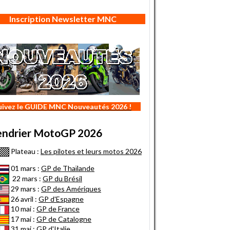
Inscription Newsletter MNC
uivez le GUIDE MNC Nouveautés 2026 !
endrier MotoGP 2026
Plateau :
Les pilotes et leurs motos 2026
01 mars :
GP de Thaïlande
22 mars :
GP du Brésil
29 mars :
GP des Amériques
26 avril :
GP d'Espagne
10 mai :
GP de France
17 mai :
GP de Catalogne
31 mai :
GP d'Italie