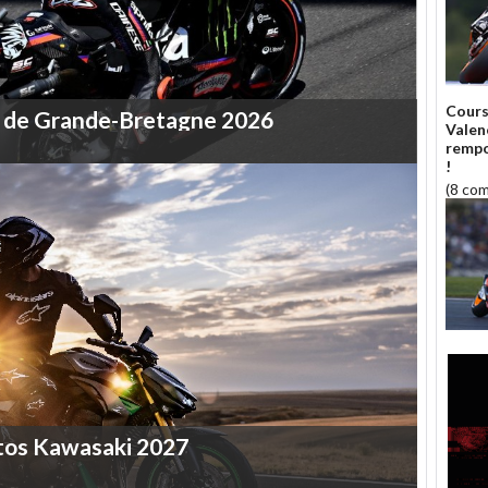
Cours
de
Grande-Bretagne
2026
Valen
rempo
!
(8 co
tos
Kawasaki
2027