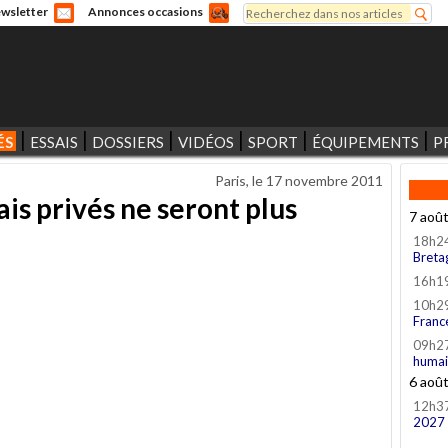
Rechercher
wsletter
Annonces occasions
Formulaire de recherche
ÉS
ESSAIS
DOSSIERS
VIDÉOS
SPORT
ÉQUIPEMENTS
P
Paris, le
17 novembre 2011
ais privés ne seront plus
7 aoû
18h2
Breta
16h1
10h2
Franc
09h2
humai
6 aoû
12h3
2027