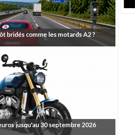
ôt
bridés
comme
les
motards
A2
?
euros
jusqu'au
30
septembre
2026