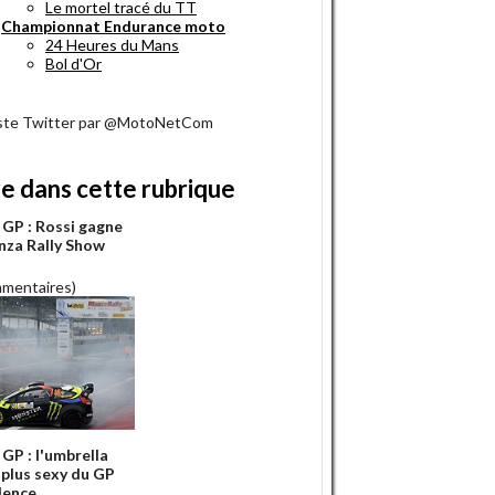
Le mortel tracé du TT
Championnat Endurance moto
24 Heures du Mans
Bol d'Or
iste Twitter par @MotoNetCom
re dans cette rubrique
GP : Rossi gagne
nza Rally Show
mmentaires)
GP : l'umbrella
a plus sexy du GP
lence