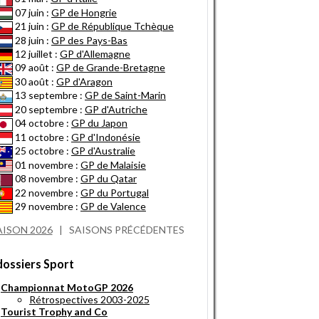
07 juin :
GP de Hongrie
21 juin :
GP de République Tchèque
28 juin :
GP des Pays-Bas
12 juillet :
GP d'Allemagne
09 août :
GP de Grande-Bretagne
30 août :
GP d'Aragon
13 septembre :
GP de Saint-Marin
20 septembre :
GP d'Autriche
04 octobre :
GP du Japon
11 octobre :
GP d'Indonésie
25 octobre :
GP d'Australie
01 novembre :
GP de Malaisie
08 novembre :
GP du Qatar
22 novembre :
GP du Portugal
29 novembre :
GP de Valence
AISON 2026
|
SAISONS PRÉCÉDENTES
dossiers Sport
Championnat MotoGP 2026
Rétrospectives 2003-2025
Tourist Trophy and Co