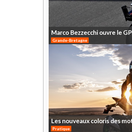
Marco
Bezzecchi
ouvre
le
GP
Grande-Bretagne
Les
nouveaux
coloris
des
mo
Pratique