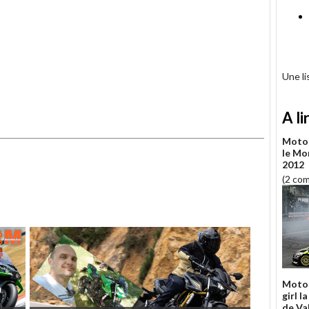
Une l
A li
Moto 
le Mo
2012
(2 co
Moto 
girl l
de Va