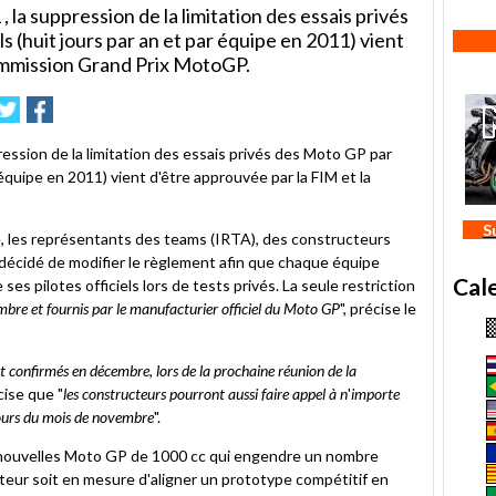
la suppression de la limitation des essais privés
ls (huit jours par an et par équipe en 2011) vient
ommission Grand Prix MotoGP.
mer
nvoyer
Partager
Partager
sur
sur
e
Twitter
Facebook
pression de la limitation des essais privés des Moto GP par
r équipe en 2011) vient d'être approuvée par la FIM et la
S
, les représentants des teams (IRTA), des constructeurs
décidé de modifier le règlement afin que chaque équipe
Cal
es pilotes officiels lors de tests privés. La seule restriction
mbre et fournis par le manufacturier officiel du Moto GP
", précise le
t confirmés en décembre, lors de la prochaine réunion de la
cise que "
les constructeurs pourront aussi faire appel à n
'
importe
cours du mois de novembre
".
es nouvelles Moto GP de 1000 cc qui engendre un nombre
teur soit en mesure d'aligner un prototype compétitif en