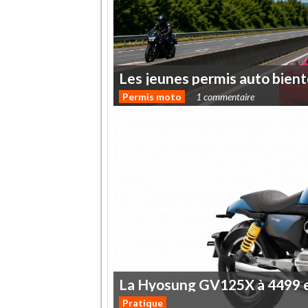
Les
jeunes
permis
auto
bient
Permis moto
1 commentaire
La
Hyosung
GV125X
à
4499
Pratique