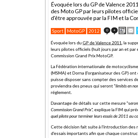
Évoquée lors du GP de Valence 2011 , 
des Moto GP par leurs pilotes officie
d'être approuvée par la FIM et la C
Impri
E
0
+
Sport
MotoGP
2012
cet
articl
Évoquée lors du
GP de Valence 2011
, la sup
à
leurs pilotes officiels (huit jours par an et pa
un
Commission Grand Prix MotoGP.
ami
La Fédération internationale de motocyclisme
(MSMA) et Dorna (l'organisateur des GP) ont 
puisse disposer sans compter des services de s
proviendra des pneus qui seront "
limités en no
réglement.
Davantage de détails sur cette mesure "s
eron
Commission Grand Prix
", explique la FIM qui pré
quel pilote pour terminer leurs essais de 2011 au 
Cette décision fait suite à l'introduction d
d'essais importants afin que chaque construc