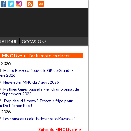
RATIQUE
OCCASIONS
MNC
Live
► L'actu moto en direct
t 2026
4
Marco Bezzecchi ouvre le GP de Grande-
gne 2026
9
Newsletter MNC du 7 aout 2026
9
Mathieu Gines passe la 7 en championnat de
e Supersport 2026
7
Trop chaud à moto ? Testez le frigo pour
n Do Hiemon Box !
t 2026
7
Les nouveaux coloris des motos Kawasaki
Suite du MNC Live ►►