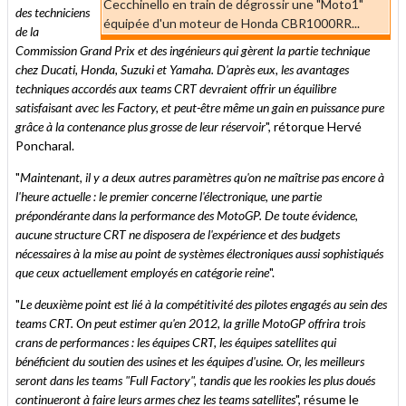
Cecchinello en train de dégrossir une "Moto1"
des techniciens
équipée d'un moteur de Honda CBR1000RR...
de la
Commission Grand Prix et des ingénieurs qui gèrent la partie technique
chez Ducati, Honda, Suzuki et Yamaha. D'après eux, les avantages
techniques accordés aux teams CRT devraient offrir un équilibre
satisfaisant avec les Factory, et peut-être même un gain en puissance pure
grâce à la contenance plus grosse de leur réservoir
", rétorque Hervé
Poncharal.
"
Maintenant, il y a deux autres paramètres qu'on ne maîtrise pas encore à
l'heure actuelle : le premier concerne l'électronique, une partie
prépondérante dans la performance des MotoGP. De toute évidence,
aucune structure CRT ne disposera de l'expérience et des budgets
nécessaires à la mise au point de systèmes électroniques aussi sophistiqués
que ceux actuellement employés en catégorie reine
".
"
Le deuxième point est lié à la compétitivité des pilotes engagés au sein des
teams CRT. On peut estimer qu'en 2012, la grille MotoGP offrira trois
crans de performances : les équipes CRT, les équipes satellites qui
bénéficient du soutien des usines et les équipes d'usine. Or, les meilleurs
seront dans les teams "Full Factory", tandis que les rookies les plus doués
continueront à faire leurs armes chez les teams satellites
", résume le