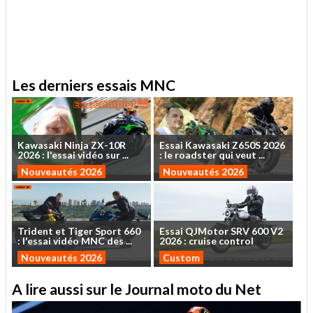
Les derniers essais MNC
Kawasaki
Ninja
ZX-10R
Essai
Kawasaki
Z650S
2026
2026
:
l'essai
vidéo
sur
...
:
le
roadster
qui
veut
...
Nouveautés 2026
Nouveautés 2026
Trident
et
Tiger
Sport
660
Essai
QJMotor
SRV
600
V2
:
l'essai
vidéo
MNC
des
...
2026
:
cruise
control
Nouveautés 2026
Custom
A lire aussi sur le Journal moto du Net