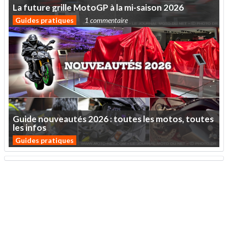
La
future
grille
MotoGP
à
la
mi-saison
2026
Guides pratiques
1 commentaire
Guide
nouveautés
2026
:
toutes
les
motos,
toutes
les
infos
Guides pratiques