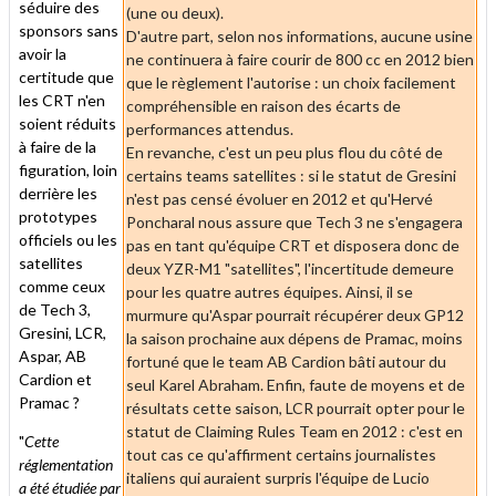
séduire des
(une ou deux).
sponsors sans
D'autre part, selon nos informations, aucune usine
avoir la
ne continuera à faire courir de 800 cc en 2012 bien
certitude que
que le règlement l'autorise : un choix facilement
les CRT n'en
compréhensible en raison des écarts de
soient réduits
performances attendus.
à faire de la
En revanche, c'est un peu plus flou du côté de
figuration, loin
certains teams satellites : si le statut de Gresini
derrière les
n'est pas censé évoluer en 2012 et qu'Hervé
prototypes
Poncharal nous assure que Tech 3 ne s'engagera
officiels ou les
pas en tant qu'équipe CRT et disposera donc de
satellites
deux YZR-M1 "satellites", l'incertitude demeure
comme ceux
pour les quatre autres équipes. Ainsi, il se
de Tech 3,
murmure qu'Aspar pourrait récupérer deux GP12
Gresini, LCR,
la saison prochaine aux dépens de Pramac, moins
Aspar, AB
fortuné que le team AB Cardion bâti autour du
Cardion et
seul Karel Abraham. Enfin, faute de moyens et de
Pramac ?
résultats cette saison, LCR pourrait opter pour le
statut de Claiming Rules Team en 2012 : c'est en
"
Cette
tout cas ce qu'affirment certains journalistes
réglementation
italiens qui auraient surpris l'équipe de Lucio
a été étudiée par