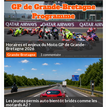
Horaires
et
enjeux
du
Moto
GP
de
Grande-
Bretagne
2026
Grande-Bretagne
1 commentaire
Les
jeunes
permis
auto
bientôt
bridés
comme
les
motards
A2
?