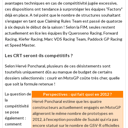
avantages techniques en cas de compétitivité jugée excessive,
ces dispositions ont tendance à surprotéger les équipes "Factory"
déjà en place. A tel point que le nombre de structures souhaitant
s'engager en tant que Claiming Rules Team est passé de quatorze
à six depuis le début de la saison ! Selon la FIM, seules restent
actuellement en lice les équipes By Queroseno Racing, Forward
Racing, Kiefer Racing, Marc VDS Racing Team, Paddock GP Racing
et Speed Master.
Les CRT seront-ils compétitifs ?
Selon Hervé Poncharal, plusieurs de ces désistements sont
toutefois uniquement dûs au manque de budget de certains
dossiers sélectionnés : courir en MotoGP coûte très cher, quelle
que soit la formule retenue !
La question de
Perspectives : qui fait quoi en 2012 ?
la
Hervé Poncharal estime que les quatre
compétitivité
constructeurs actuellement engagés en MotoGP
se pose
aligneront le même nombre de prototypes en
également :
2012, à l'exception possible de Suzuki qui n'a pas
comment
encore statué sur le nombre de GSV-R officielles