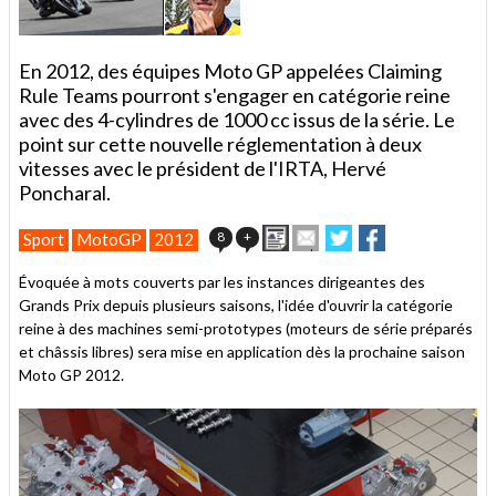
En 2012, des équipes Moto GP appelées Claiming
Rule Teams pourront s'engager en catégorie reine
avec des 4-cylindres de 1000 cc issus de la série. Le
point sur cette nouvelle réglementation à deux
vitesses avec le président de l'IRTA, Hervé
Poncharal.
Imprimer
Envoyer
Partager
Partager
8
+
Sport
MotoGP
2012
cet
sur
sur
article
Twitter
Facebook
Évoquée à mots couverts par les instances dirigeantes des
à
Grands Prix depuis plusieurs saisons, l'idée d'ouvrir la catégorie
un
reine à des machines semi-prototypes (moteurs de série préparés
ami
et châssis libres) sera mise en application dès la prochaine saison
Moto GP 2012.