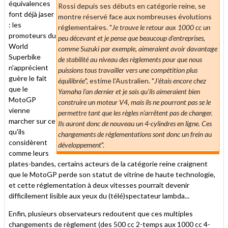
équivalences
Rossi depuis ses débuts en catégorie reine, se
font déjà jaser
montre réservé face aux nombreuses évolutions
: les
réglementaires. "
Je trouve le retour aux 1000 cc un
promoteurs du
peu décevant et je pense que beaucoup d’entreprises,
World
comme Suzuki par exemple, aimeraient avoir davantage
Superbike
de stabilité au niveau des règlements pour que nous
n'apprécient
puissions tous travailler vers une compétition plus
guère le fait
équilibrée
", estime l'Australien. "
J’étais encore chez
que le
Yamaha l’an dernier et je sais qu’ils aimeraient bien
MotoGP
construire un moteur V4, mais ils ne pourront pas se le
vienne
permettre tant que les règles n’arrêtent pas de changer.
marcher sur ce
Ils auront donc de nouveau un 4-cylindres en ligne. Ces
qu'ils
changements de réglementations sont donc un frein au
considèrent
développement
".
comme leurs
plates-bandes, certains acteurs de la catégorie reine craignent
que le MotoGP perde son statut de vitrine de haute technologie,
et cette réglementation à deux vitesses pourrait devenir
difficilement lisible aux yeux du (télé)spectateur lambda...
Enfin, plusieurs observateurs redoutent que ces multiples
changements de règlement (des 500 cc 2-temps aux 1000 cc 4-