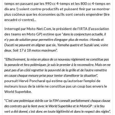
temps en passant par les 990 cc 4-temps et les 800 cc 4-temps en
dix ans !) soient contre-productifs et puissent finir par se montrer
plus coûteux que les économies qu'ils sont censés engendrer (lire
encadré ci-contre)...
Interrogé par Moto-Net.Com, le président de l'IRTA (l'association
des teams en Moto GP) estime que "
dans la conjoncture actuelle, il
n'y pas de solution pour permettre d'engager plus de motos : Honda et
Ducati ne peuvent en aligner que six, Yamaha quatre et Suzuki une, voire
deux. Soit 17 à 18 motos maximum
".
"
Effectivement, la mise en place de ce nouveau règlement ne constitue pas
la panacée et fera polémiquer, je suis le premier à le reconnaitre. Mais on ne
peut pas d'un côté regretter la pauvreté de la grille et de l'autre remettre
en cause chaque mesure prise pour tenter d'améliorer la situation
",
poursuit Hervé Poncharal qui estime qu'autoriser l'emploi de
moteurs issus de la série ne constitue pas un coup bas envers le
World Superbike.
"
C'est une polémique stérile car la FIM connaît parfaitement chaque clause
des contrats qui la lient avec le World Superbike et le MotoGP : si le feu
vert a été donné, c'est donc en toute légitimité et dans le respect des règles
",