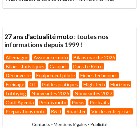
27 ans d'actualité moto :
toutes nos
informations depuis 1999 !
Allemagne
Assurance moto
Bilans marché 2026
Bilans statistiques
Casques
Dans Le Rétro
Découverte
Equipement pilote
Fiches techniques
Freinage
GT
Guides pratiques
High-tech
Horizons
Lobbying
Nouveautés 2026
Nouveautés 2027
Outil Agenda
Permis moto
Pneus
Portraits
Préparations moto
R&D
Roadster
Vie des entreprises
Contacts
-
Mentions légales
-
Publicité