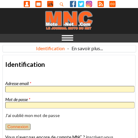
Identification
-
En savoir plus...
Identification
Adresse email
*
Mot de passe
*
J'ai oublié mon mot de passe
Vous n'avez pas encore de compte MNC ?
inscrivez-vous