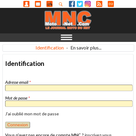
Identification
-
En savoir plus...
Identification
Adresse email
*
Mot de passe
*
J'ai oublié mon mot de passe
Vous n'avez pas encore de compte MNC ?
inscrivez-vous