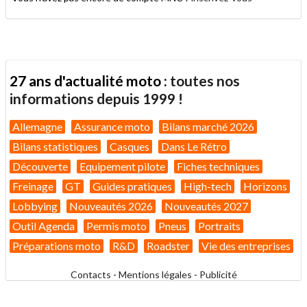
27 ans d'actualité moto :
toutes nos
informations depuis 1999 !
Allemagne
Assurance moto
Bilans marché 2026
Bilans statistiques
Casques
Dans Le Rétro
Découverte
Equipement pilote
Fiches techniques
Freinage
GT
Guides pratiques
High-tech
Horizons
Lobbying
Nouveautés 2026
Nouveautés 2027
Outil Agenda
Permis moto
Pneus
Portraits
Préparations moto
R&D
Roadster
Vie des entreprises
Contacts
-
Mentions légales
-
Publicité