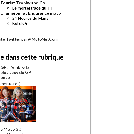
Tourist Trophy and Co
Le mortel tracé du TT
Championnat Endurance moto
24 Heures du Mans
Bol d'Or
iste Twitter par @MotoNetCom
re dans cette rubrique
GP : l'umbrella
a plus sexy du GP
lence
mmentaires)
e Moto 3 à