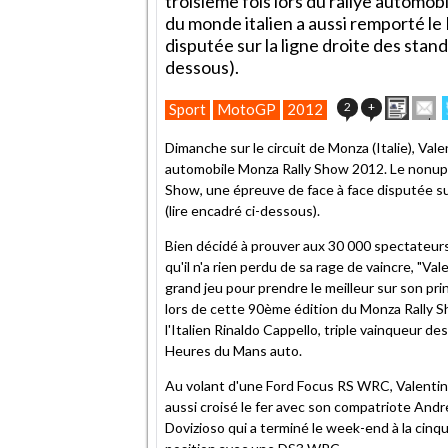
troisième fois lors du rallye autom
du monde italien a aussi remporté l
disputée sur la ligne droite des stan
dessous).
Impri
E
2
+
Sport
MotoGP
2012
cet
articl
Dimanche sur le circuit de Monza (Italie), Vale
à
automobile Monza Rally Show 2012. Le nonupl
un
Show, une épreuve de face à face disputée su
ami
(lire encadré ci-dessous).
Bien décidé à prouver aux 30 000 spectateur
qu'il n'a rien perdu de sa rage de vaincre, "Vale"
grand jeu pour prendre le meilleur sur son princ
lors de cette 90ème édition du Monza Rally S
l'Italien Rinaldo Cappello, triple vainqueur de
Heures du Mans auto.
Au volant d'une Ford Focus RS WRC, Valentin
aussi croisé le fer avec son compatriote Andr
Dovizioso qui a terminé le week-end à la cinq