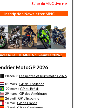
Suite du MNC Live ►►
Inscription Newsletter MNC
uivez le GUIDE MNC Nouveautés 2026 !
endrier MotoGP 2026
Plateau :
Les pilotes et leurs motos 2026
01 mars :
GP de Thaïlande
22 mars :
GP du Brésil
29 mars :
GP des Amériques
26 avril :
GP d'Espagne
10 mai :
GP de France
17 mai :
GP de Catalogne