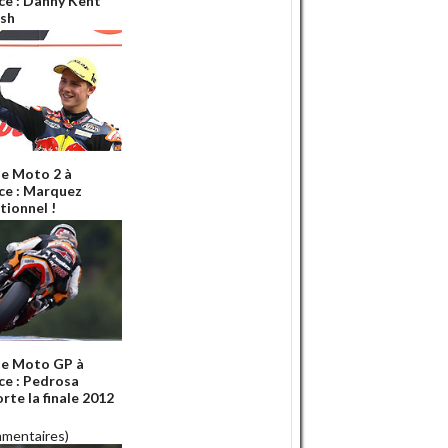
ce : Danny Kent
ish
e Moto 2 à
ce : Marquez
tionnel !
e Moto GP à
ce : Pedrosa
rte la finale 2012
mmentaires)