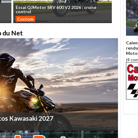
Essai
QJMotor
SRV
600
V2
2026
:
cruise
control
Custom
to du Net
Calen
rendu
Moto
(4 co
tos
Kawasaki
2027