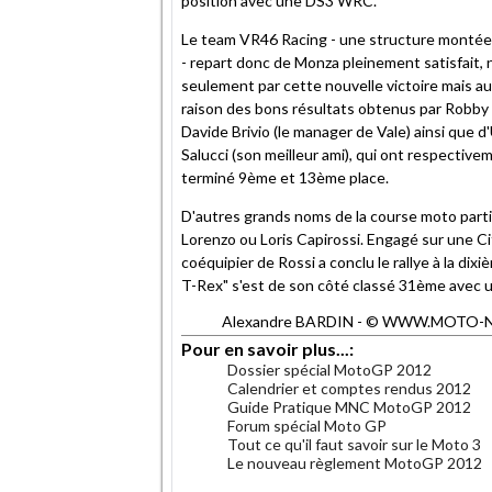
position avec une DS3 WRC.
Le team VR46 Racing - une structure montée
- repart donc de Monza pleinement satisfait,
seulement par cette nouvelle victoire mais au
raison des bons résultats obtenus par Robby 
Davide Brivio (le manager de Vale) ainsi que d
Salucci (son meilleur ami), qui ont respective
terminé 9ème et 13ème place.
D'autres grands noms de la course moto part
Lorenzo ou Loris Capirossi. Engagé sur une Ci
coéquipier de Rossi a conclu le rallye à la dix
T-Rex" s'est de son côté classé 31ème avec
Alexandre BARDIN - © WWW.MOTO-NET.C
Pour en savoir plus...:
Dossier spécial MotoGP 2012
Calendrier et comptes rendus 2012
Guide Pratique MNC MotoGP 2012
Forum spécial Moto GP
Tout ce qu'il faut savoir sur le Moto 3
Le nouveau règlement MotoGP 2012