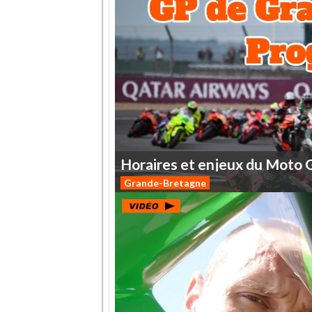
Horaires
et
enjeux
du
Moto
Grande-Bretagne