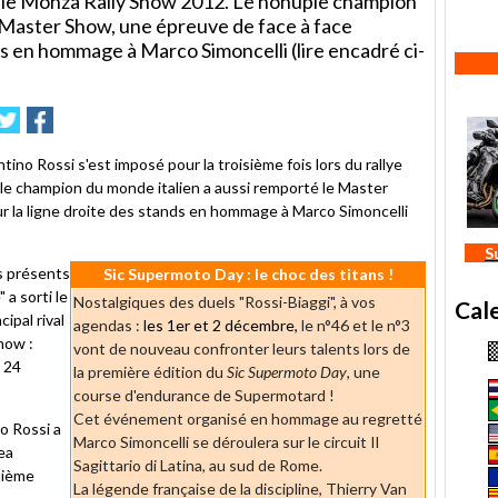
obile Monza Rally Show 2012. Le nonuple champion
e Master Show, une épreuve de face à face
ds en hommage à Marco Simoncelli (lire encadré ci-
mer
nvoyer
Partager
Partager
sur
sur
e
Twitter
Facebook
ntino Rossi s'est imposé pour la troisième fois lors du rallye
e champion du monde italien a aussi remporté le Master
r la ligne droite des stands en hommage à Marco Simoncelli
S
s présents
Sic Supermoto Day : le choc des titans !
 a sorti le
Nostalgiques des duels "Rossi-Biaggi", à vos
Cal
ipal rival
agendas :
les 1er et 2 décembre,
le n°46 et le n°3
how :
vont de nouveau confronter leurs talents lors de
s 24
la première édition du
Sic Supermoto Day
, une
course d'endurance de Supermotard !
Cet événement organisé en hommage au regretté
o Rossi a
Marco Simoncelli se déroulera sur le circuit Il
ea
Sagittario di Latina, au sud de Rome.
uième
La légende française de la discipline, Thierry Van