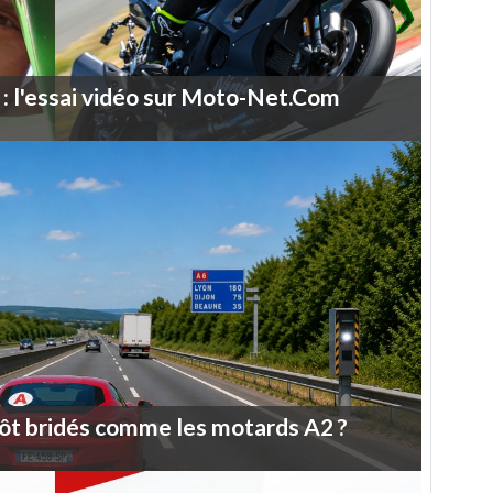
:
l'essai
vidéo
sur
Moto-Net.Com
ôt
bridés
comme
les
motards
A2
?