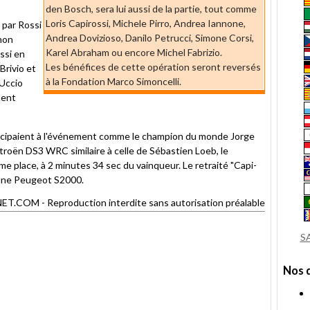
den Bosch, sera lui aussi de la partie, tout comme
Loris Capirossi, Michele Pirro, Andrea Iannone,
 par Rossi
Andrea Dovizioso, Danilo Petrucci, Simone Corsi,
 non
Karel Abraham ou encore Michel Fabrizio.
ssi en
Les bénéfices de cette opération seront reversés
Brivio et
à la Fondation Marco Simoncelli.
'Uccio
ment
icipaient à l'événement comme le champion du monde Jorge
troën DS3 WRC similaire à celle de Sébastien Loeb, le
ième place, à 2 minutes 34 sec du vainqueur. Le retraité "Capi-
 une Peugeot S2000.
OM - Reproduction interdite sans autorisation préalable
S
Nos 