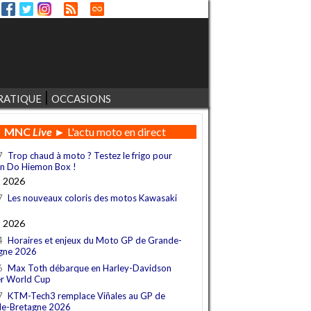
RATIQUE
OCCASIONS
MNC
Live
► L'actu moto en direct
7
Trop chaud à moto ? Testez le frigo pour
n Do Hiemon Box !
t 2026
7
Les nouveaux coloris des motos Kawasaki
t 2026
4
Horaires et enjeux du Moto GP de Grande-
gne 2026
6
Max Toth débarque en Harley-Davidson
r World Cup
7
KTM-Tech3 remplace Viñales au GP de
e-Bretagne 2026