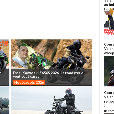
Valen
au fin
Cours
Valen
excep
o
Essai
Kawasaki
Z650S
2026
:
le
roadster
qui
veut
tout
casser
Nouveautés 2026
Cours
Valen
rempo
!
(8 co