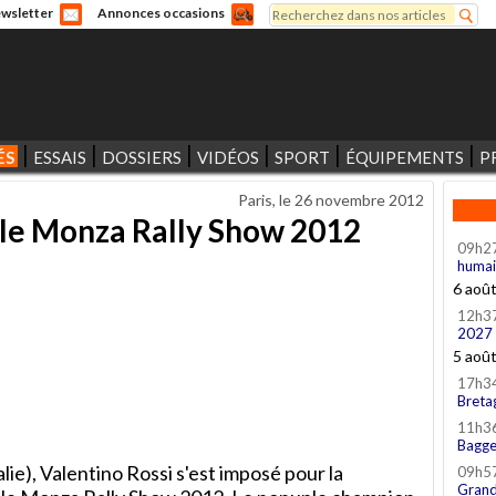
Rechercher
wsletter
Annonces occasions
Formulaire de recherche
ÉS
ESSAIS
DOSSIERS
VIDÉOS
SPORT
ÉQUIPEMENTS
P
Paris, le
26 novembre 2012
 le Monza Rally Show 2012
09h2
humai
6 aoû
12h3
2027
5 aoû
17h3
Breta
11h3
Bagge
lie), Valentino Rossi s'est imposé pour la
09h5
Grand