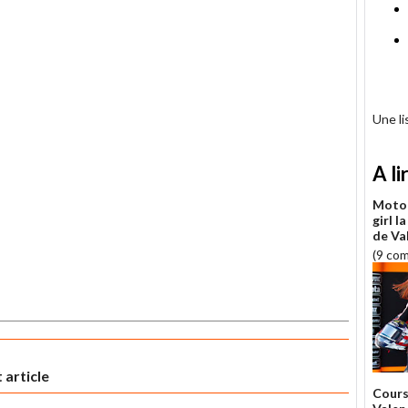
Une l
A li
Moto 
girl l
de Va
(9 co
 article
Cours