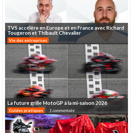
TVS
accélère
en
Europe
et
en
France
avec
Richard
Tougeron
et
Thibault
Chevalier
Vie des entreprises
La
future
grille
MotoGP
à
la
mi-saison
2026
Guides pratiques
1 commentaire