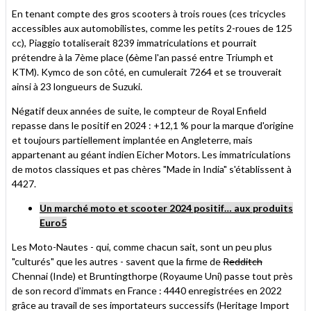
En tenant compte des gros scooters à trois roues (ces tricycles
accessibles aux automobilistes, comme les petits 2-roues de 125
cc), Piaggio totaliserait 8239 immatriculations et pourrait
prétendre à la 7ème place (6ème l'an passé entre Triumph et
KTM). Kymco de son côté, en cumulerait 7264 et se trouverait
ainsi à 23 longueurs de Suzuki.
Négatif deux années de suite, le compteur de Royal Enfield
repasse dans le positif en 2024 : +12,1 % pour la marque d'origine
et toujours partiellement implantée en Angleterre, mais
appartenant au géant indien Eicher Motors. Les immatriculations
de motos classiques et pas chères "Made in India" s'établissent à
4427.
Un marché moto et scooter 2024 positif… aux produits
Euro5
Les Moto-Nautes - qui, comme chacun sait, sont un peu plus
"culturés" que les autres - savent que la firme de
Redditch
Chennai (Inde) et Bruntingthorpe (Royaume Uni) passe tout près
de son record d'immats en France : 4440 enregistrées en 2022
grâce au travail de ses importateurs successifs (Heritage Import