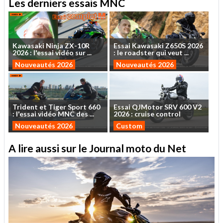
Les derniers essais MNC
Kawasaki
Ninja
ZX-10R
Essai
Kawasaki
Z650S
2026
2026
:
l'essai
vidéo
sur
...
:
le
roadster
qui
veut
...
Nouveautés 2026
Nouveautés 2026
Trident
et
Tiger
Sport
660
Essai
QJMotor
SRV
600
V2
:
l'essai
vidéo
MNC
des
...
2026
:
cruise
control
Nouveautés 2026
Custom
A lire aussi sur le Journal moto du Net