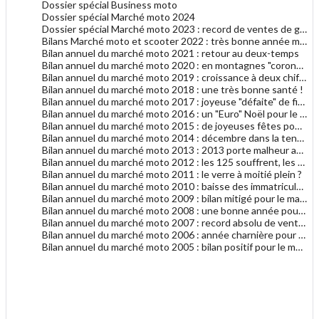
Dossier spécial Business moto
Dossier spécial Marché moto 2024
Dossier spécial Marché moto 2023 : record de ventes de grosses motos
Bilans Marché moto et scooter 2022 : très bonne année malgré tout
Bilan annuel du marché moto 2021 : retour au deux-temps
Bilan annuel du marché moto 2020 : en montagnes "coronavi-russes"
Bilan annuel du marché moto 2019 : croissance à deux chiffres
Bilan annuel du marché moto 2018 : une très bonne santé !
Bilan annuel du marché moto 2017 : joyeuse "défaite" de fin d'année
Bilan annuel du marché moto 2016 : un "Euro" Noël pour le marché moto
Bilan annuel du marché moto 2015 : de joyeuses fêtes pour le marché moto
Bilan annuel du marché moto 2014 : décembre dans la tendance générale 2014
Bilan annuel du marché moto 2013 : 2013 porte malheur au marché du motocycle
Bilan annuel du marché moto 2012 : les 125 souffrent, les gros cubes résistent
Bilan annuel du marché moto 2011 : le verre à moitié plein ?
Bilan annuel du marché moto 2010 : baisse des immatriculations en 2010
Bilan annuel du marché moto 2009 : bilan mitigé pour le marché français de la moto
Bilan annuel du marché moto 2008 : une bonne année pour le motocycle en France
Bilan annuel du marché moto 2007 : record absolu de ventes de motocycles en France !
Bilan annuel du marché moto 2006 : année charnière pour les deux-roues en France ?
Bilan annuel du marché moto 2005 : bilan positif pour le marché de la moto
.