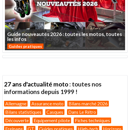
Guide
nouveautés
2026
:
toutes
les
motos,
toutes
les
infos
Guides pratiques
27 ans d'actualité moto :
toutes nos
informations depuis 1999 !
Allemagne
Assurance moto
Bilans marché 2026
Bilans statistiques
Casques
Dans Le Rétro
Découverte
Equipement pilote
Fiches techniques
Freinage
GT
Guides pratiques
High-tech
Horizons