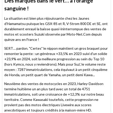
Des marques dans le vert… à l'orange
sanguine !
La situation est bien plus réjouissante chez les Jaunes
d'Hamamatsu puisque les GSX-8S et R, V-Strom 800 DE et SE, ont
durablement enrayé la baisse quasi-ininterrompue des ventes de
motos et scooters Suzuki observée par Moto-Net.Com depuis
quinze ans en France !
SERT… pardon. "Certes" le nippon maintient un gros braquet pour
remonter la pente : un généreux +33,5% en 2023 suivi d'un solide
+23,9% en 2024, soit la meilleure progression au sein du Top 10
(hors Kymco, nous y reviendrons). Mais pour Suz', le volume reste
moyen : 7287 immatriculations, cela équivaut à un petit cinquième
de Honda, un petit quart de Yamaha, un petit demi Kawa...
Neuvième des ventes de motocycles en 2023, Harley-Davidson
termine huitième un an plus tard avec un total de 4751
immatriculations, soit une croissance de +12,3% sur notre beau
territoire. Comme Kawasaki toutefois, cette progression ne
provient pas des motos électriques Livewire aux scores
anecdotiques et toujours crédités à la maison-mère HD.