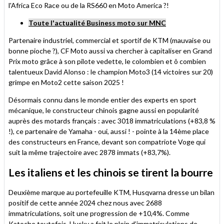
l'Africa Eco Race ou de la RS660 en Moto America ?!
Toute l'actualité Business moto sur MNC
Partenaire industriel, commercial et sportif de KTM (mauvaise ou
bonne pioche ?), CF Moto aussi va chercher à capitaliser en Grand
Prix moto grâce à son pilote vedette, le colombien et ô combien
talentueux David Alonso : le champion Moto3 (14 victoires sur 20)
grimpe en Moto2 cette saison 2025 !
Désormais connu dans le monde entier des experts en sport
mécanique, le constructeur chinois gagne aussi en popularité
auprès des motards français : avec 3018 immatriculations (+83,8 %
!), ce partenaire de Yamaha - oui, aussi ! - pointe à la 14ème place
des constructeurs en France, devant son compatriote Voge qui
suit la même trajectoire avec 2878 immats (+83,7%).
Les italiens et les chinois se tirent la bourre
Deuxième marque au portefeuille KTM, Husqvarna dresse un bilan
positif de cette année 2024 chez nous avec 2688
immatriculations, soit une progression de +10,4%. Comme
Katoche toutefois, Husky a fait le plein d’immatriculations de