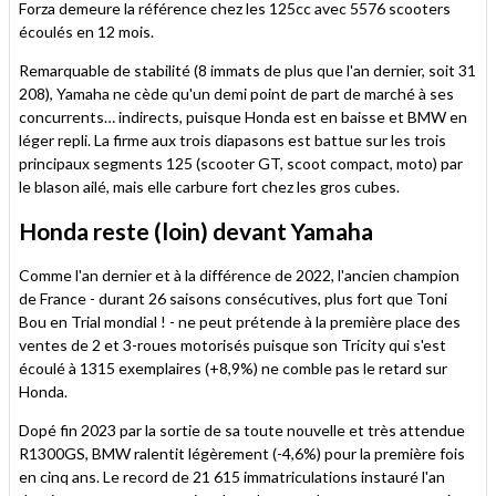
Forza demeure la référence chez les 125cc avec 5576 scooters
écoulés en 12 mois.
Remarquable de stabilité (8 immats de plus que l'an dernier, soit 31
208), Yamaha ne cède qu'un demi point de part de marché à ses
concurrents… indirects, puisque Honda est en baisse et BMW en
léger repli. La firme aux trois diapasons est battue sur les trois
principaux segments 125 (scooter GT, scoot compact, moto) par
le blason ailé, mais elle carbure fort chez les gros cubes.
Honda reste (loin) devant Yamaha
Comme l'an dernier et à la différence de 2022, l'ancien champion
de France - durant 26 saisons consécutives, plus fort que Toni
Bou en Trial mondial ! - ne peut prétende à la première place des
ventes de 2 et 3-roues motorisés puisque son Tricity qui s'est
écoulé à 1315 exemplaires (+8,9%) ne comble pas le retard sur
Honda.
Dopé fin 2023 par la sortie de sa toute nouvelle et très attendue
R1300GS, BMW ralentit légèrement (-4,6%) pour la première fois
en cinq ans. Le record de 21 615 immatriculations instauré l'an