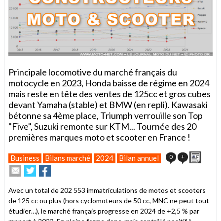
Principale locomotive du marché français du
motocycle en 2023, Honda baisse de régime en 2024
mais reste en tête des ventes de 125cc et gros cubes
devant Yamaha (stable) et BMW (en repli). Kawasaki
bétonne sa 4ème place, Triumph verrouille son Top
"Five", Suzuki remonte sur KTM... Tournée des 20
premières marques moto et scooter en France !
Impri
0
+
Business
Bilans marché
2024
Bilan annuel
Envoyer
Partager
Partager
cet
sur
sur
article
Twitter
Facebook
Avec un total de 202 553 immatriculations de motos et scooters
à
de 125 cc ou plus (hors cyclomoteurs de 50 cc, MNC ne peut tout
un
étudier…), le marché français progresse en 2024 de +2,5 % par
ami