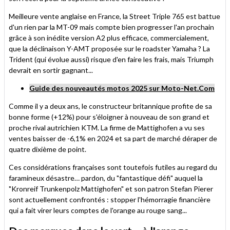
Meilleure vente anglaise en France, la Street Triple 765 est battue
d'un rien par la MT-09 mais compte bien progresser l'an prochain
grâce à son inédite version A2 plus efficace, commercialement,
que la déclinaison Y-AMT proposée sur le roadster Yamaha ? La
Trident (qui évolue aussi) risque d'en faire les frais, mais Triumph
devrait en sortir gagnant...
Guide des nouveautés motos 2025 sur Moto-Net.Com
Comme il y a deux ans, le constructeur britannique profite de sa
bonne forme (+12%) pour s'éloigner à nouveau de son grand et
proche rival autrichien KTM. La firme de Mattighofen a vu ses
ventes baisser de -6,1% en 2024 et sa part de marché déraper de
quatre dixième de point.
Ces considérations françaises sont toutefois futiles au regard du
faramineux désastre… pardon, du "fantastique défi" auquel la
"Kronreif Trunkenpolz Mattighofen" et son patron Stefan Pierer
sont actuellement confrontés : stopper l'hémorragie financière
qui a fait virer leurs comptes de l'orange au rouge sang...