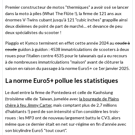
Premier constructeur de motos "thermiques" a avoir osé se lancer
dans la moto à piles (What The Flûte !), la firme de 121 ans aux
énormes V-Twins cubant jusqu'à 121 "cubic inches" grappille ainsi
deux dixièmes de point de part de marché… et devance de peu
deux spécialistes du scooter !
Piaggio et Kymco terminent en effet cette année 2024 au
coude à
coude
guidon à guidon : 4538 immatriculations de scooters à deux
roues pour l'italien contre 4535 pour le taïwanais qui a eu recours
à de nombreuses immatriculations "maison" avant de clôturer la
saison en raison du passage à la norme Euro5+ ce 1er janvier 2025.
La norme Euro5+ pollue les statistiques
Le duel entre la firme de Pontedera et celle de Kaohsiung
(troisième ville de Taïwan, jumelée avec
la bourgade de Plains
chère à feu Jimmy Carter
, mais comptant plus de 2,7 millions
d'habitants !) perd de son intensité si l'on considère les trois-
roues : les MP3 ont de nouveau largement battu le CV3, alors
même que ce dernier était en net sur-régime en fin d'année avec
son bicylindre Euro5 "tout court".