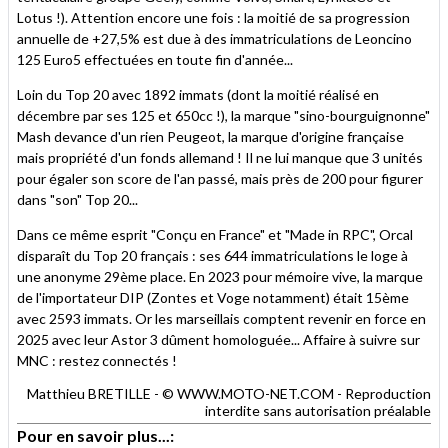
Lotus !). Attention encore une fois : la moitié de sa progression
annuelle de +27,5% est due à des immatriculations de Leoncino
125 Euro5 effectuées en toute fin d'année...
Loin du Top 20 avec 1892 immats (dont la moitié réalisé en
décembre par ses 125 et 650cc !), la marque "sino-bourguignonne"
Mash devance d'un rien Peugeot, la marque d'origine française
mais propriété d'un fonds allemand ! Il ne lui manque que 3 unités
pour égaler son score de l'an passé, mais près de 200 pour figurer
dans "son" Top 20...
Dans ce même esprit "Conçu en France" et "Made in RPC", Orcal
disparaît du Top 20 français : ses 644 immatriculations le loge à
une anonyme 29ème place. En 2023 pour mémoire vive, la marque
de l'importateur DIP (Zontes et Voge notamment) était 15ème
avec 2593 immats. Or les marseillais comptent revenir en force en
2025 avec leur Astor 3 dûment homologuée... Affaire à suivre sur
MNC : restez connectés !
Matthieu BRETILLE - © WWW.MOTO-NET.COM - Reproduction
interdite sans autorisation préalable
Pour en savoir plus...: