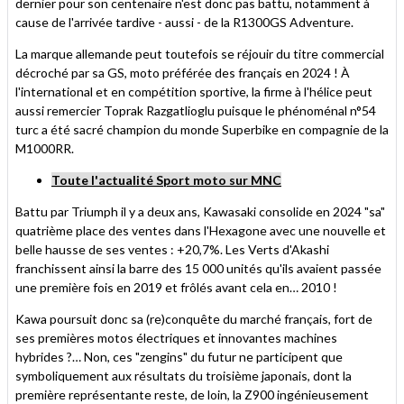
dernier pour son centenaire n'est donc pas battu, notamment à
cause de l'arrivée tardive - aussi - de la R1300GS Adventure.
La marque allemande peut toutefois se réjouir du titre commercial
décroché par sa GS, moto préférée des français en 2024 ! À
l'international et en compétition sportive, la firme à l'hélice peut
aussi remercier Toprak Razgatlioglu puisque le phénoménal n°54
turc a été sacré champion du monde Superbike en compagnie de la
M1000RR.
Toute l'actualité Sport moto sur MNC
Battu par Triumph il y a deux ans, Kawasaki consolide en 2024 "sa"
quatrième place des ventes dans l'Hexagone avec une nouvelle et
belle hausse de ses ventes : +20,7%. Les Verts d'Akashi
franchissent ainsi la barre des 15 000 unités qu'ils avaient passée
une première fois en 2019 et frôlés avant cela en… 2010 !
Kawa poursuit donc sa (re)conquête du marché français, fort de
ses premières motos électriques et innovantes machines
hybrides ?… Non, ces "zengins" du futur ne participent que
symboliquement aux résultats du troisième japonais, dont la
première représentante reste, de loin, la Z900 ingénieusement