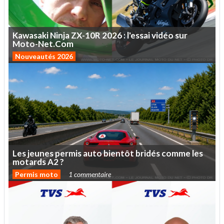
Kawasaki
Ninja
ZX-10R
2026
:
l'essai
vidéo
sur
Moto-Net.Com
Nouveautés 2026
Les
jeunes
permis
auto
bientôt
bridés
comme
les
motards
A2
?
Permis moto
1 commentaire