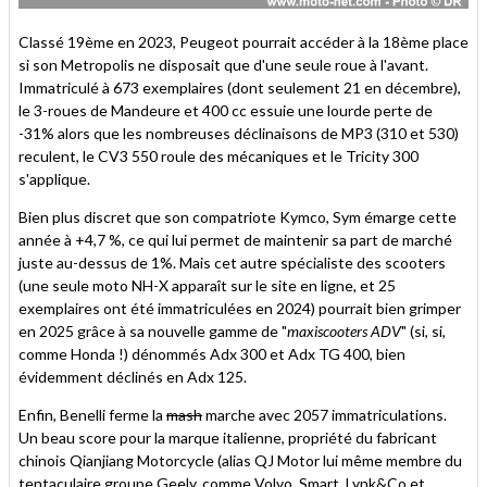
Classé 19ème en 2023, Peugeot pourrait accéder à la 18ème place
si son Metropolis ne disposait que d'une seule roue à l'avant.
Immatriculé à 673 exemplaires (dont seulement 21 en décembre),
le 3-roues de Mandeure et 400 cc essuie une lourde perte de
-31% alors que les nombreuses déclinaisons de MP3 (310 et 530)
reculent, le CV3 550 roule des mécaniques et le Tricity 300
s'applique.
Bien plus discret que son compatriote Kymco, Sym émarge cette
année à +4,7 %, ce qui lui permet de maintenir sa part de marché
juste au-dessus de 1%. Mais cet autre spécialiste des scooters
(une seule moto NH-X apparaît sur le site en ligne, et 25
exemplaires ont été immatriculées en 2024) pourrait bien grimper
en 2025 grâce à sa nouvelle gamme de "
maxiscooters ADV
" (si, si,
comme Honda !) dénommés Adx 300 et Adx TG 400, bien
évidemment déclinés en Adx 125.
Enfin, Benelli ferme la
mash
marche avec 2057 immatriculations.
Un beau score pour la marque italienne, propriété du fabricant
chinois Qianjiang Motorcycle (alias QJ Motor lui même membre du
tentaculaire groupe Geely, comme Volvo, Smart, Lynk&Co et