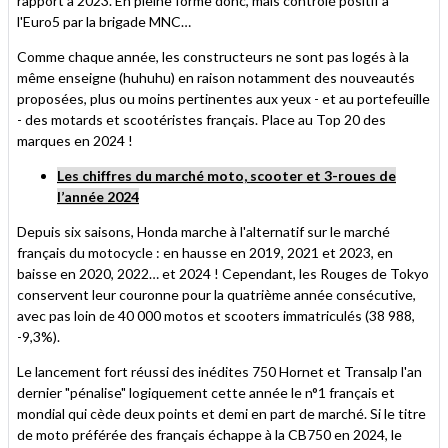
rapport à 2023. En pleine forme donc, mais contrôlé positif à
l'Euro5 par la brigade MNC…
Comme chaque année, les constructeurs ne sont pas logés à la
même enseigne (huhuhu) en raison notamment des nouveautés
proposées, plus ou moins pertinentes aux yeux - et au portefeuille
- des motards et scootéristes français. Place au Top 20 des
marques en 2024 !
Les chiffres du marché moto, scooter et 3-roues de
l’année 2024
Depuis six saisons, Honda marche à l'alternatif sur le marché
français du motocycle : en hausse en 2019, 2021 et 2023, en
baisse en 2020, 2022… et 2024 ! Cependant, les Rouges de Tokyo
conservent leur couronne pour la quatrième année consécutive,
avec pas loin de 40 000 motos et scooters immatriculés (38 988,
-9,3%).
Le lancement fort réussi des inédites 750 Hornet et Transalp l'an
dernier "pénalise" logiquement cette année le n°1 français et
mondial qui cède deux points et demi en part de marché. Si le titre
de moto préférée des français échappe à la CB750 en 2024, le