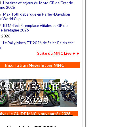
4
Horaires et enjeux du Moto GP de Grande-
gne 2026
6
Max Toth débarque en Harley-Davidson
r World Cup
7
KTM-Tech3 remplace Viñales au GP de
e-Bretagne 2026
t 2026
1
Le Rally Moto TT 2026 de Saint-Palais est
é
Suite du MNC Live ►►
Inscription Newsletter MNC
uivez le GUIDE MNC Nouveautés 2026 !