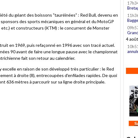
17h3
Breta
riété du géant des boissons "tauréinées" : Red Bull, devenu en
11h3
Bagge
 sponsors des sports mécaniques en général et du MotoGP
o, etc.) et constructeurs (KTM) : le concurrent de Monster
09h5
Grand
4 aoû
truit en 1969, puis refaçonné en 1996 avec son tracé actuel.
10h5
années 90 avant de faire une longue pause avec le championnat
annul
trichienne fait son retour au calendrier.
y excelle en raison de son développé très particulier : le Red
lement à droite (8), entrecoupées d'enfilades rapides. De quoi
ont 636 mètres à parcourir sur sa ligne droite principale.
S