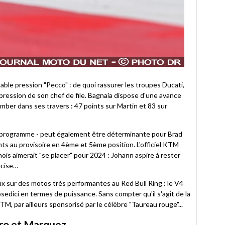
table pression "Pecco" : de quoi rassurer les troupes Ducati,
pression de son chef de file. Bagnaia dispose d'une avance
ber dans ses travers : 47 points sur Martin et 83 sur
au programme - peut également être déterminante pour Brad
ts au provisoire en 4ème et 5ème position. L'officiel KTM
ois aimerait "se placer" pour 2024 : Johann aspire à rester
écise…
eux sur des motos très performantes au Red Bull Ring : le V4
osedici en termes de puissance. Sans compter qu'il s'agit de la
TM, par ailleurs sponsorisé par le célèbre "Taureau rouge"...
aro et Marquez