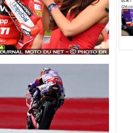
LCR ?
(26 c