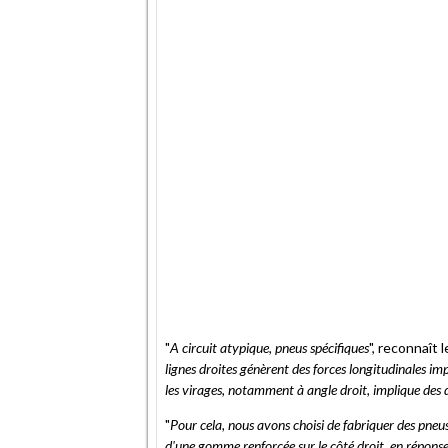
"
A circuit atypique, pneus spécifiques
", reconnaît
lignes droites génèrent des forces longitudinales i
les virages, notamment à angle droit, implique des d
"
Pour cela, nous avons choisi de fabriquer des pneus 
d'une gomme renforcée sur le côté droit, en répons