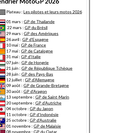
endrier MotoGP 2026
Plateau :
Les pilotes et leurs motos 2026
01 mars :
GP de Thaïlande
22 mars :
GP du Brésil
29 mars :
GP des Amériques
26 avril :
GP d'Espagne
10 mai :
GP de France
17 mai :
GP de Catalogne
31 mai :
GP d'Italie
07 juin :
GP de Hongrie
21 juin :
GP de République Tchèque
28 juin :
GP des Pays-Bas
12 juillet :
GP d'Allemagne
09 août :
GP de Grande-Bretagne
30 août :
GP d'Aragon
13 septembre :
GP de Saint-Marin
20 septembre :
GP d'Autriche
04 octobre :
GP du Japon
11 octobre :
GP d'Indonésie
25 octobre :
GP d'Australie
01 novembre :
GP de Malaisie
08 novembre :
GP du Qatar