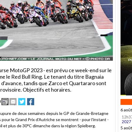
urse MotoGP 2023 - est prévu ce week-end sur le
me le Red Bull Ring. Le tenant du titre Bagnaia
 d'avance, tandis que Zarco et Quartararo sont
visoire. Objectifs et horaires.
Imprimer
Envoyer
Partager
Partager
cet
sur
sur
6 aoû
article
Twitter
Facebook
oupure de deux semaines depuis le GP de Grande-Bretagne
à
12h3
ns pour le Grand Prix d'Autriche se montrent - pour l'instant -
un
2027
l et plus de 30°C dimanche dans la région Spielberg.
ami
5 aoû