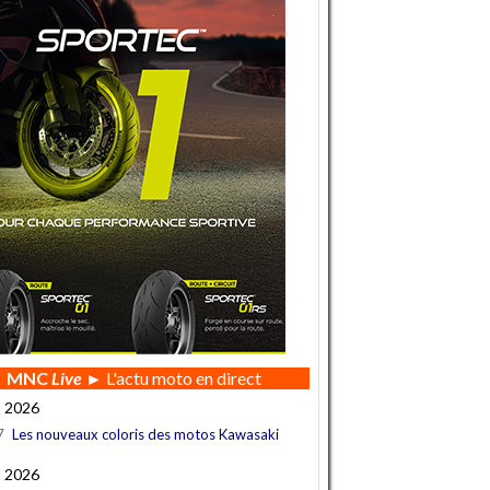
MNC
Live
► L'actu moto en direct
t 2026
7
Les nouveaux coloris des motos Kawasaki
t 2026