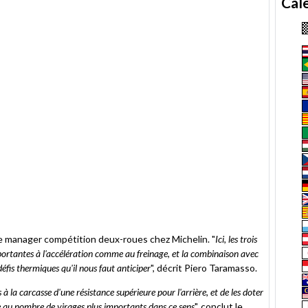
Cal
 le manager compétition deux-roues chez Michelin. "
Ici, les trois
mportantes à l'accélération comme au freinage, et la combinaison avec
éfis thermiques qu'il nous faut anticiper
", décrit Piero Taramasso.
à la carcasse d'une résistance supérieure pour l'arrière, et de les doter
e au nombre de virages plus importants dans ce sens
", conclut le