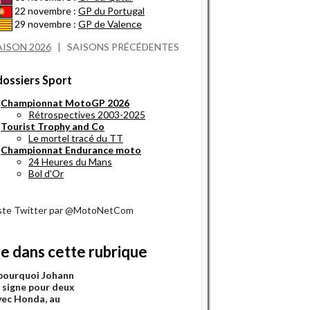
22 novembre :
GP du Portugal
29 novembre :
GP de Valence
AISON 2026
|
SAISONS PRÉCÉDENTES
dossiers Sport
Championnat MotoGP 2026
Rétrospectives 2003-2025
Tourist Trophy and Co
Le mortel tracé du TT
Championnat Endurance moto
24 Heures du Mans
Bol d'Or
iste Twitter par @MotoNetCom
re dans cette rubrique
pourquoi Johann
 signe pour deux
vec Honda, au