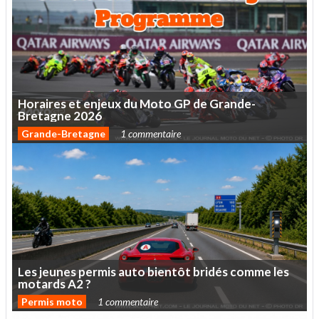
Horaires
et
enjeux
du
Moto
GP
de
Grande-
Bretagne
2026
Grande-Bretagne
1 commentaire
Les
jeunes
permis
auto
bientôt
bridés
comme
les
motards
A2
?
Permis moto
1 commentaire