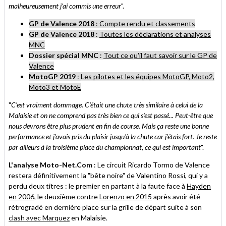
malheureusement j'ai commis une erreur
".
GP de Valence 2018
:
Compte rendu et classements
GP de Valence 2018
:
Toutes les déclarations et analyses
MNC
Dossier spécial MNC
:
Tout ce qu'il faut savoir sur le GP de
Valence
MotoGP 2019
:
Les pilotes et les équipes MotoGP, Moto2,
Moto3 et MotoE
"
C'est vraiment dommage. C'était une chute très similaire à celui de la
Malaisie et on ne comprend pas très bien ce qui s'est passé... Peut-être que
nous devrons être plus prudent en fin de course. Mais ça reste une bonne
performance et j'avais pris du plaisir jusqu'à la chute car j'étais fort. Je reste
par ailleurs à la troisième place du championnat, ce qui est important
".
L'analyse Moto-Net.Com
: Le circuit Ricardo Tormo de Valence
restera définitivement la "bête noire" de Valentino Rossi, qui y a
perdu deux titres : le premier en partant à la faute face à
Hayden
en 2006
, le deuxième contre
Lorenzo en 2015
après avoir été
rétrogradé en dernière place sur la grille de départ suite à son
clash avec Marquez
en Malaisie.