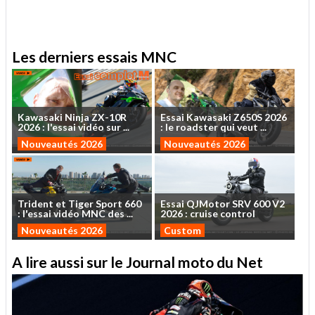
.
Les derniers essais MNC
Kawasaki
Ninja
ZX-10R
Essai
Kawasaki
Z650S
2026
2026
:
l'essai
vidéo
sur
...
:
le
roadster
qui
veut
...
Nouveautés 2026
Nouveautés 2026
Trident
et
Tiger
Sport
660
Essai
QJMotor
SRV
600
V2
:
l'essai
vidéo
MNC
des
...
2026
:
cruise
control
Nouveautés 2026
Custom
A lire aussi sur le Journal moto du Net