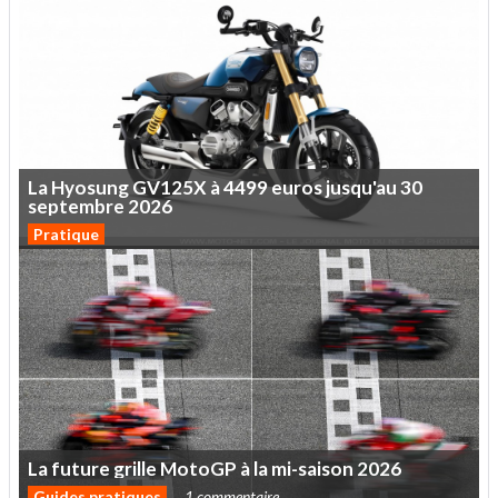
La
Hyosung
GV125X
à
4499
euros
jusqu'au
30
septembre
2026
Pratique
La
future
grille
MotoGP
à
la
mi-saison
2026
Guides pratiques
1 commentaire