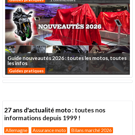
Guide
nouveautés
2026
:
toutes
les
motos,
toutes
les
infos
Guides pratiques
27 ans d'actualité moto :
toutes nos
informations depuis 1999 !
Allemagne
Assurance moto
Bilans marché 2026