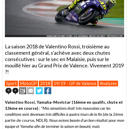
La saison 2018 de Valentino Rossi, troisième au
classement général, s'achève avec deux chutes
consécutives : sur le sec en Malaisie, puis sur le
mouillé hier au Grand Prix de Valence. Vivement 2019
?!
Sport
MotoGP
2018
19/19 - GP de Valence
Analyses
Imprimer
Envoyer
Partager
Partager
9
+
cet
sur
sur
article
Twitter
Facebook
Valentino Rossi, Yamaha-Movistar (16ème en qualifs, chute et
à
13ème en course)
: "
Mes sensations était très mauvaises car les
un
conditions sont devenues très difficiles à quatre tours de la fin
ami
(de la 2ème
partie de course, NDLR)
. Nous avions besoin d'un bon résultat pour mon
équipe et Yamaha afin de terminer la saison en beauté, mais