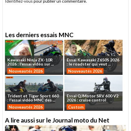
Identifiez-vous
pour publier un commentaire.
.
Les derniers essais MNC
Kawasaki
Ninja
ZX-10R
Essai
Kawasaki
Z650S
2026
2026
:
l'essai
vidéo
sur
...
:
le
roadster
qui
veut
...
Nouveautés 2026
Nouveautés 2026
Trident
et
Tiger
Sport
660
Essai
QJMotor
SRV
600
V2
:
l'essai
vidéo
MNC
des
...
2026
:
cruise
control
Nouveautés 2026
Custom
A lire aussi sur le Journal moto du Net