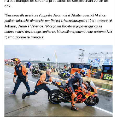
n'a pas manqué de saluer la prestation de son prochain voisin de
box.
"
Une nouvelle aventure s’apprête désormais à débuter avec KTM et ce
podium décroché dimanche par Pol est très encourageant
!", a commenté
Johann,
7ème à Valence
. "
Moi ça me booste et je pense que ça lui
donnera aussi davantage confiance. Nous allons pouvoir nous automotiver
!
", ambitionne le français.