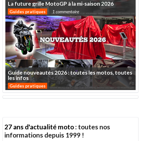
La
future
grille
MotoGP
à
la
mi-saison
2026
Guides pratiques
1 commentaire
Guide
nouveautés
2026
:
toutes
les
motos,
toutes
les
infos
Guides pratiques
27 ans d'actualité moto :
toutes nos
informations depuis 1999 !