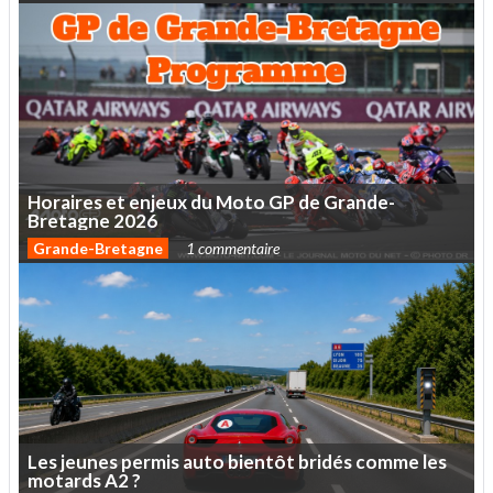
Horaires
et
enjeux
du
Moto
GP
de
Grande-
Bretagne
2026
Grande-Bretagne
1 commentaire
Les
jeunes
permis
auto
bientôt
bridés
comme
les
motards
A2
?