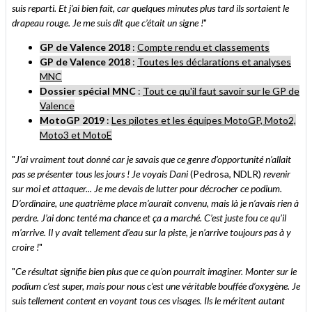
suis reparti. Et j’ai bien fait, car quelques minutes plus tard ils sortaient le
drapeau rouge. Je me suis dit que c’était un signe !
"
GP de Valence 2018
:
Compte rendu et classements
GP de Valence 2018
:
Toutes les déclarations et analyses
MNC
Dossier spécial MNC
:
Tout ce qu'il faut savoir sur le GP de
Valence
MotoGP 2019
:
Les pilotes et les équipes MotoGP, Moto2,
Moto3 et MotoE
"
J’ai vraiment tout donné car je savais que ce genre d’opportunité n’allait
pas se présenter tous les jours ! Je voyais Dani
(Pedrosa, NDLR)
revenir
sur moi et attaquer... Je me devais de lutter pour décrocher ce podium.
D’ordinaire, une quatrième place m’aurait convenu, mais là je n’avais rien à
perdre. J’ai donc tenté ma chance et ça a marché. C’est juste fou ce qu’il
m’arrive. Il y avait tellement d’eau sur la piste, je n’arrive toujours pas à y
croire !
"
"
Ce résultat signifie bien plus que ce qu'on pourrait imaginer. Monter sur le
podium c’est super, mais pour nous c’est une véritable bouffée d’oxygène. Je
suis tellement content en voyant tous ces visages. Ils le méritent autant