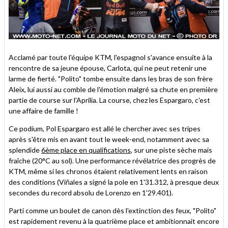
Acclamé par toute l'équipe KTM, l'espagnol s'avance ensuite à la
rencontre de sa jeune épouse, Carlota, qui ne peut retenir une
larme de fierté. "Polito" tombe ensuite dans les bras de son frère
Aleix, lui aussi au comble de l'émotion malgré sa chute en première
partie de course sur l'Aprilia. La course, chez les Espargaro, c'est
une affaire de famille !
Ce podium, Pol Espargaro est allé le chercher avec ses tripes
après s'être mis en avant tout le week-end, notamment avec sa
splendide
6ème place en qualifications
, sur une piste sèche mais
fraîche (20°C au sol). Une performance révélatrice des progrès de
KTM, même si les chronos étaient relativement lents en raison
des conditions (Viñales a signé la pole en 1'31.312, à presque deux
secondes du record absolu de Lorenzo en 1'29.401).
Parti comme un boulet de canon dès l'extinction des feux, "Polito"
est rapidement revenu à la quatrième place et ambitionnait encore