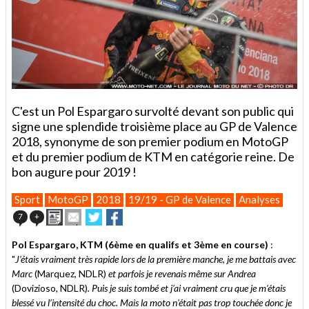
C'est un Pol Espargaro survolté devant son public qui
signe une splendide troisième place au GP de Valence
2018, synonyme de son premier podium en MotoGP
et du premier podium de KTM en catégorie reine. De
bon augure pour 2019 !
Sport
MotoGP
2018
19/19 - GP de Valence
Analyses
Imprimer
Envoyer
Partager
Partager
7
+
cet
sur
sur
article
Twitter
Facebook
Pol Espargaro, KTM (6ème en qualifs et 3ème en course)
:
à
"
J’étais vraiment très rapide lors de la première manche, je me battais avec
un
Marc
(Marquez, NDLR)
ami
et parfois je revenais même sur Andrea
(Dovizioso, NDLR)
. Puis je suis tombé et j’ai vraiment cru que je m’étais
blessé vu l’intensité du choc. Mais la moto n'était pas trop touchée donc je