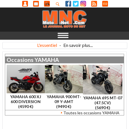
L'essentiel
-
En savoir plus...
Occasions
YAMAHA
YAMAHA 600 XJ
YAMAHA 900 MT-
YAMAHA 695 MT-07
600 DIVERSION
09 Y-AMT
(47.5CV)
(4590 €)
(9490 €)
(5690 €)
Toutes les occasions YAMAHA