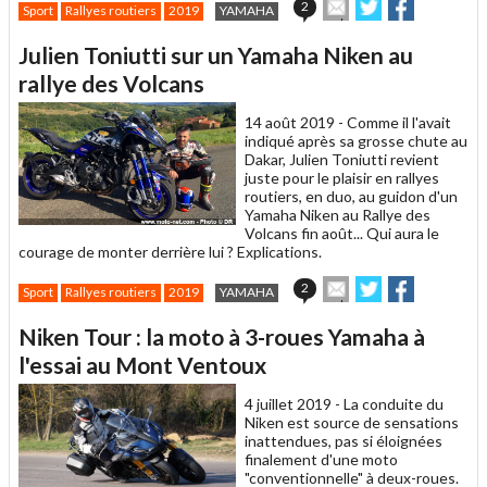
Envoyer
Partager
Partager
2
Sport
Rallyes routiers
2019
YAMAHA
cet
sur
sur
article
Twitter
Facebook
Julien Toniutti sur un Yamaha Niken au
à
un
rallye des Volcans
ami
14 août 2019 -
Comme il l'avait
indiqué après sa grosse chute au
Dakar, Julien Toniutti revient
juste pour le plaisir en rallyes
routiers, en duo, au guidon d'un
Yamaha Niken au Rallye des
Volcans fin août... Qui aura le
courage de monter derrière lui ? Explications.
Envoyer
Partager
Partager
2
Sport
Rallyes routiers
2019
YAMAHA
cet
sur
sur
article
Twitter
Facebook
Niken Tour : la moto à 3-roues Yamaha à
à
un
l'essai au Mont Ventoux
ami
4 juillet 2019 -
La conduite du
Niken est source de sensations
inattendues, pas si éloignées
finalement d'une moto
"conventionnelle" à deux-roues.