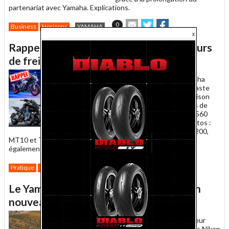
partenariat avec Yamaha. Explications.
Envoyer
Partager
Partager
0
Business
Horizons
YAMAHA
cet
sur
sur
article
Twitter
Facebook
Rappel : Yamaha remplace les contacteurs
à
un
de frein de 30 000 motos et scooters
ami
15 décembre 2020 -
Yamaha
Motor France lance une vaste
campagne de rappel en raison
d'un souci de contacteurs de
frein sur les Tmax 530 et 560
ainsi que sur plusieurs motos :
FJR1300, Super Ténéré 1200,
MT10 et Tracer 900 GT. L'inclassable trois-roues Niken est
également concerné. Explications.
Envoyer
Partager
Partager
0
Pratique
Rappels
YAMAHA
cet
sur
sur
article
Twitter
Facebook
Le Yamaha Niken 2020 s'affiche dans un
à
un
nouveau coloris en rouge et noir !
ami
28 février 2020 -
Depuis leur
sortie en 2018 et 2019, les Niken