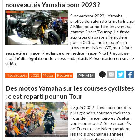
un
nouveautés Yamaha pour 2023 ?
ami
9 novembre 2022 -
Yamaha
profite du salon de la moto Eicma
à Milan pour mettre en avant sa
gamme Sport Touring. La firme
aux trois diapasons remodèle
pour 2023 sa moto routière à
trois roues Niken GT, met à jour
ses petites Tracer 7 et lance une inédite Tracer 9 GT+ équipée
d’un inédit régulateur de vitesse adaptatif. Présentation en smart-
vidéo.
Envoyer
Partage
Pa
0
Nouveautés
2023
Motos
Routière
YAMAHA
cet
sur
sur
article
Twitter
Faceb
Des motos Yamaha sur les courses cyclistes
à
un
: c'est reparti pour un Tour
ami
27 juin 2022 -
Les coureurs des
plus grandes courses cyclistes -
Tour de France, Giro et Vuelta -
vont continuer à être encadrés
de Tracer et de Niken pendant
les trois prochaines années
grâce à la prolongation du