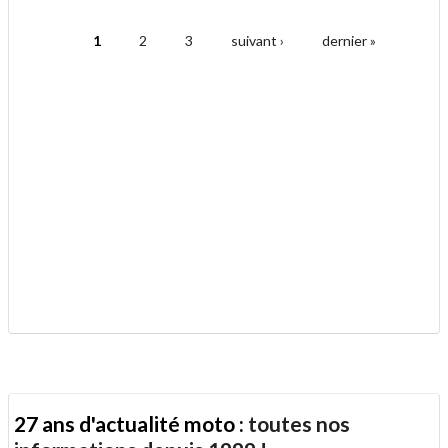
.
à
un
1
2
3
suivant ›
dernier »
ami
Pages
.
27 ans d'actualité moto :
toutes nos