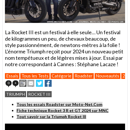
La Rocket III est un festival à elle seule… Un festival
de kilogrammes un peu, de chevaux beaucoup, de
style passionnément, de newtons-mètres à la folie !
L'énorme Triumph reçoit pour 2024 un nouveau petit
nom tempétueux et de légères mises à jour. Essai par
notre correspondant à Cannes : Stéphane Lacaze !
Essais
Tous les Tests
Catégorie
Roadster
Nouveautés
20
Imprimer
Envoyer
Partager
Partager
0
+
cet
sur
sur
article
Twitter
Facebook
TRIUMPH
ROCKET III
à
un
Tous les essais Roadster sur Moto-Net.Com
ami
Fiche technique Rocket 3 R et GT 2024 sur MNC
Tout savoir sur la Triumph Rocket III