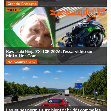
Grande-Bretagne
Kawasaki
Ninja
ZX-10R
2026
:
l'essai
vidéo
sur
Moto-Net.Com
Nouveautés 2026
Les
jeunes
permis
auto
bientôt
bridés
comme
les