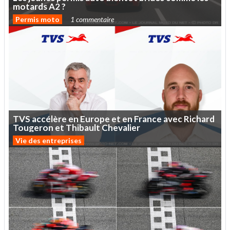
motards
A2
?
Permis moto
1 commentaire
TVS
accélère
en
Europe
et
en
France
avec
Richard
Tougeron
et
Thibault
Chevalier
Vie des entreprises