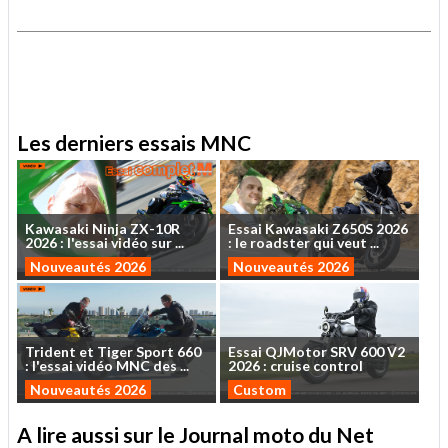
.
.
Les derniers essais MNC
Kawasaki
Ninja
ZX-10R
Essai
Kawasaki
Z650S
2026
2026
:
l'essai
vidéo
sur
...
:
le
roadster
qui
veut
...
Nouveautés 2026
Nouveautés 2026
Trident
et
Tiger
Sport
660
Essai
QJMotor
SRV
600
V2
:
l'essai
vidéo
MNC
des
...
2026
:
cruise
control
Nouveautés 2026
Custom
A lire aussi sur le Journal moto du Net