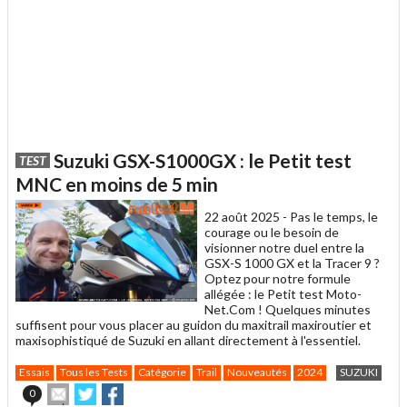
Suzuki GSX-S1000GX : le Petit test
TEST
MNC en moins de 5 min
22 août 2025 -
Pas le temps, le
courage ou le besoin de
visionner notre duel entre la
GSX-S 1000 GX et la Tracer 9 ?
Optez pour notre formule
allégée : le Petit test Moto-
Net.Com ! Quelques minutes
suffisent pour vous placer au guidon du maxitrail maxiroutier et
maxisophistiqué de Suzuki en allant directement à l'essentiel.
Essais
Tous les Tests
Catégorie
Trail
Nouveautés
2024
SUZUKI
Envoyer
Partager
Partager
0
cet
sur
sur