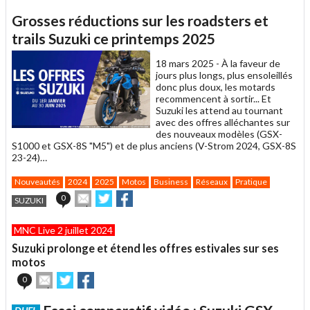
article
Twitter
Facebook
Grosses réductions sur les roadsters et
à
un
trails Suzuki ce printemps 2025
ami
18 mars 2025 -
À la faveur de
jours plus longs, plus ensoleillés
donc plus doux, les motards
recommencent à sortir... Et
Suzuki les attend au tournant
avec des offres alléchantes sur
des nouveaux modèles (GSX-
S1000 et GSX-8S "M5") et de plus anciens (V-Strom 2024, GSX-8S
23-24)…
Nouveautés
2024
2025
Motos
Business
Réseaux
Pratique
Envoyer
Partager
Partager
0
SUZUKI
cet
sur
sur
article
Twitter
Facebook
MNC Live 2 juillet 2024
à
un
Suzuki prolonge et étend les offres estivales sur ses
ami
motos
Envoyer
Partager
Partager
0
cet
sur
sur
article
Twitter
Facebook