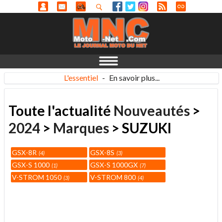
L'essentiel
-
En savoir plus...
Toute l'actualité
Nouveautés
>
2024
>
Marques
> SUZUKI
GSX-8R
GSX-8S
4
3
GSX-S 1000
GSX-S 1000GX
1
7
V-STROM 1050
V-STROM 800
3
4