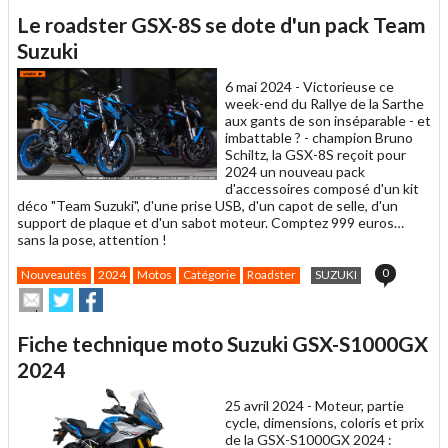
article
Twitter
Facebook
Le roadster GSX-8S se dote d'un pack Team
à
un
Suzuki
ami
6 mai 2024 -
Victorieuse ce
week-end du Rallye de la Sarthe
aux gants de son inséparable - et
imbattable ? - champion Bruno
Schiltz, la GSX-8S reçoit pour
2024 un nouveau pack
d'accessoires composé d'un kit
déco "Team Suzuki", d'une prise USB, d'un capot de selle, d'un
support de plaque et d'un sabot moteur. Comptez 999 euros…
sans la pose, attention !
0
Nouveautés
2024
Motos
Catégorie
Roadster
SUZUKI
Envoyer
Partager
Partager
cet
sur
sur
article
Twitter
Facebook
Fiche technique moto Suzuki GSX-S1000GX
à
un
2024
ami
25 avril 2024 -
Moteur, partie
cycle, dimensions, coloris et prix
de la GSX-S1000GX 2024 :