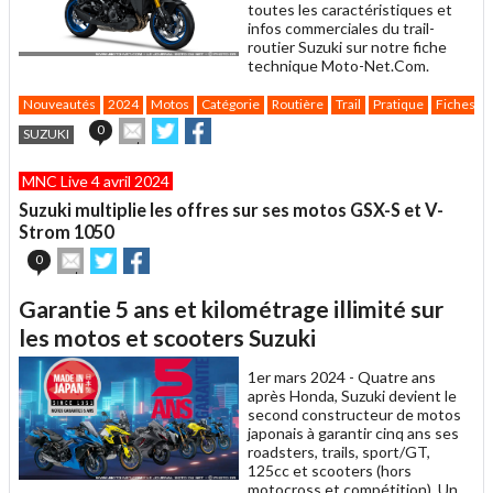
toutes les caractéristiques et
infos commerciales du trail-
routier Suzuki sur notre fiche
technique Moto-Net.Com.
Nouveautés
2024
Motos
Catégorie
Routière
Trail
Pratique
Fiches t
Envoyer
Partager
Partager
0
SUZUKI
cet
sur
sur
article
Twitter
Facebook
MNC Live 4 avril 2024
à
un
Suzuki multiplie les offres sur ses motos GSX-S et V-
ami
Strom 1050
Envoyer
Partager
Partager
0
cet
sur
sur
article
Twitter
Facebook
Garantie 5 ans et kilométrage illimité sur
à
un
les motos et scooters Suzuki
ami
1er mars 2024 -
Quatre ans
après Honda, Suzuki devient le
second constructeur de motos
japonais à garantir cinq ans ses
roadsters, trails, sport/GT,
125cc et scooters (hors
motocross et compétition). Un