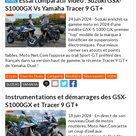
Essai comparatif vidéo : Suzuki GSX-
DUEL
à
un
S1000GX Vs Yamaha Tracer 9 GT+
ami
24 juin 2024 -
Suzuki enrichit sa
gamme moto en 2024 d'une
inédite GSX-S 1000 GX, premier
''top'' modèle de la marque à
bénéficier de suspensions
électroniques. Pour mieux
cerner ses atouts et points
faibles, Moto-Net.Com l'oppose au trail Sport-GT préféré des
français dans sa version haut de gamme, la récente Tracer 9 GT+
de Yamaha. Duel !
Essais
Tous les Duels
Catégorie
Routière
Nouveautés
2024
Envoyer
Partager
Partager
0
SUZUKI
YAMAHA
cet
sur
sur
article
Twitter
Facebook
Instrumentations et démarrages des GSX-
à
un
S1000GX et Tracer 9 GT+
ami
18 juin 2024 -
En direct de son
nouveau Duel de motos
routières, Moto-Net.Com jette
un coup d'oeil aux