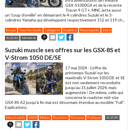
instrumentations de l'inédite
GSX-S1000GX et de la récente
Tracer 9 GT+. MNC jette aussi
un "coup d'oreille" en démarrant le 4-cylindres Suzuki et le 3-
cylindres Yamaha qui développent respectivement 152 et 119 ch...
Essais
Tous les Duels
Catégorie
Routière
Nouveautés
2024
Envoyer
Partager
Partager
0
SUZUKI
YAMAHA
cet
sur
sur
article
Twitter
Facebook
Suzuki muscle ses offres sur les GSX-8S et
à
un
V-Strom 1050 DE/SE
ami
17 mai 2024 -
L'offre de
printemps Suzuki sur les
maxitrails V-Strom 1050 DE et SE
est non seulement reconduite
jusqu'au 31 juillet 2024, mais
augmentée ! De même, celle qui
concerne le roadster mid-size
GSX-8S A2 jusqu'à fin mai est désormais étendue au modèle ''Full''.
Explications.
Nouveautés
2024
Motos
Business
Réseaux
Pratique
SUZUKI
Envoyer
Partager
Partager
0
cet
sur
sur