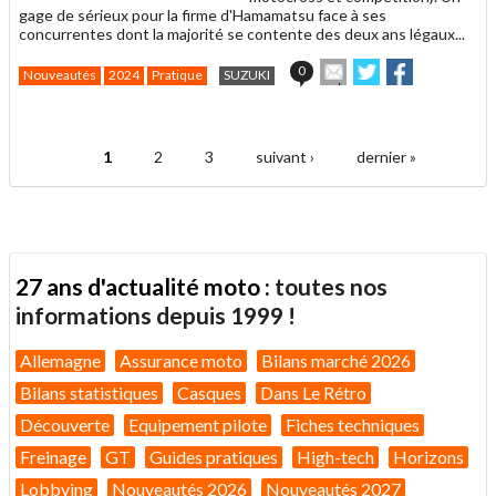
gage de sérieux pour la firme d'Hamamatsu face à ses
concurrentes dont la majorité se contente des deux ans légaux...
Envoyer
Partager
Partager
0
Nouveautés
2024
Pratique
SUZUKI
cet
sur
sur
article
Twitter
Facebook
.
à
un
1
2
3
suivant ›
dernier »
ami
Pages
27 ans d'actualité moto :
toutes nos
informations depuis 1999 !
Allemagne
Assurance moto
Bilans marché 2026
Bilans statistiques
Casques
Dans Le Rétro
Découverte
Equipement pilote
Fiches techniques
Freinage
GT
Guides pratiques
High-tech
Horizons
Lobbying
Nouveautés 2026
Nouveautés 2027