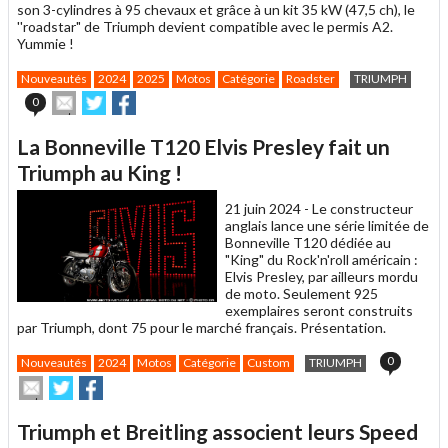
son 3-cylindres à 95 chevaux et grâce à un kit 35 kW (47,5 ch), le
''roadstar" de Triumph devient compatible avec le permis A2.
Yummie !
Nouveautés
2024
2025
Motos
Catégorie
Roadster
TRIUMPH
Envoyer
Partager
Partager
0
cet
sur
sur
article
Twitter
Facebook
La Bonneville T120 Elvis Presley fait un
à
un
Triumph au King !
ami
21 juin 2024 -
Le constructeur
anglais lance une série limitée de
Bonneville T120 dédiée au
"King" du Rock'n'roll américain :
Elvis Presley, par ailleurs mordu
de moto. Seulement 925
exemplaires seront construits
par Triumph, dont 75 pour le marché français. Présentation.
0
Nouveautés
2024
Motos
Catégorie
Custom
TRIUMPH
Envoyer
Partager
Partager
cet
sur
sur
article
Twitter
Facebook
Triumph et Breitling associent leurs Speed
à