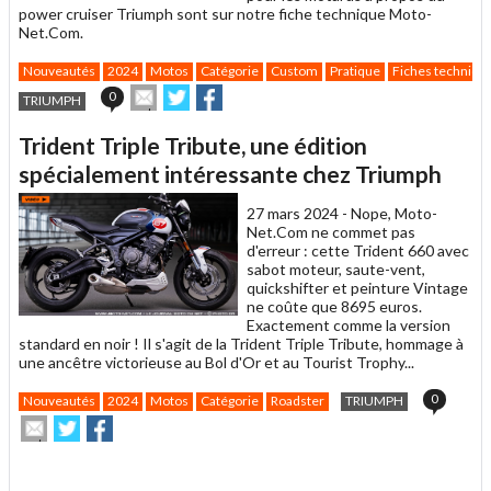
power cruiser Triumph sont sur notre fiche technique Moto-
Net.Com.
Nouveautés
2024
Motos
Catégorie
Custom
Pratique
Fiches techniqu
Envoyer
Partager
Partager
0
TRIUMPH
cet
sur
sur
article
Twitter
Facebook
Trident Triple Tribute, une édition
à
un
spécialement intéressante chez Triumph
ami
27 mars 2024 -
Nope, Moto-
Net.Com ne commet pas
d'erreur : cette Trident 660 avec
sabot moteur, saute-vent,
quickshifter et peinture Vintage
ne coûte que 8695 euros.
Exactement comme la version
standard en noir ! Il s'agit de la Trident Triple Tribute, hommage à
une ancêtre victorieuse au Bol d'Or et au Tourist Trophy...
0
Nouveautés
2024
Motos
Catégorie
Roadster
TRIUMPH
Envoyer
Partager
Partager
cet
sur
sur
article
Twitter
Facebook
.
à