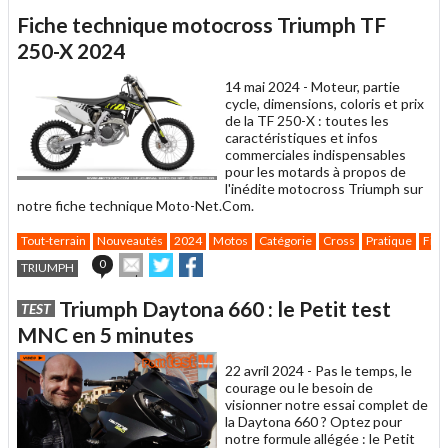
article
Twitter
Facebook
Fiche technique motocross Triumph TF
à
un
250-X 2024
ami
14 mai 2024 -
Moteur, partie
cycle, dimensions, coloris et prix
de la TF 250-X : toutes les
caractéristiques et infos
commerciales indispensables
pour les motards à propos de
l'inédite motocross Triumph sur
notre fiche technique Moto-Net.Com.
Tout-terrain
Nouveautés
2024
Motos
Catégorie
Cross
Pratique
Fich
Envoyer
Partager
Partager
0
TRIUMPH
cet
sur
sur
article
Twitter
Facebook
Triumph Daytona 660 : le Petit test
TEST
à
un
MNC en 5 minutes
ami
22 avril 2024 -
Pas le temps, le
courage ou le besoin de
visionner notre essai complet de
la Daytona 660 ? Optez pour
notre formule allégée : le Petit