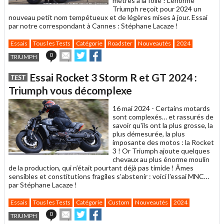
mètres à la folie ! L'énorme
Triumph reçoit pour 2024 un
nouveau petit nom tempétueux et de légères mises à jour. Essai
par notre correspondant à Cannes : Stéphane Lacaze !
Essais
Tous les Tests
Catégorie
Roadster
Nouveautés
2024
Envoyer
Partager
Partager
0
TRIUMPH
cet
sur
sur
article
Twitter
Facebook
Essai Rocket 3 Storm R et GT 2024 :
TEST
à
un
Triumph vous décomplexe
ami
16 mai 2024 -
Certains motards
sont complexés… et rassurés de
savoir qu'ils ont la plus grosse, la
plus démesurée, la plus
imposante des motos : la Rocket
3 ! Or Triumph ajoute quelques
chevaux au plus énorme moulin
de la production, qui n’était pourtant déjà pas timide ! Âmes
sensibles et constitutions fragiles s’abstenir : voici l'essai MNC…
par Stéphane Lacaze !
Essais
Tous les Tests
Catégorie
Custom
Nouveautés
2024
Envoyer
Partager
Partager
0
TRIUMPH
cet
sur
sur