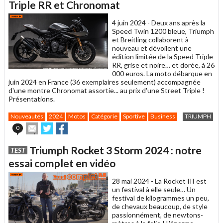
un
Triple RR et Chronomat
ami
4 juin 2024 -
Deux ans après la
Speed Twin 1200 bleue, Triumph
et Breitling collaborent à
nouveau et dévoilent une
édition limitée de la Speed Triple
RR, grise et noire… et dorée, à 26
000 euros. La moto débarque en
juin 2024 en France (36 exemplaires seulement) accompagnée
d'une montre Chronomat assortie... au prix d'une Street Triple !
Présentations.
Nouveautés
2024
Motos
Catégorie
Sportive
Business
TRIUMPH
Envoyer
Partager
Partager
0
cet
sur
sur
article
Twitter
Facebook
Triumph Rocket 3 Storm 2024 : notre
TEST
à
un
essai complet en vidéo
ami
28 mai 2024 -
La Rocket III est
un festival à elle seule… Un
festival de kilogrammes un peu,
de chevaux beaucoup, de style
passionnément, de newtons-