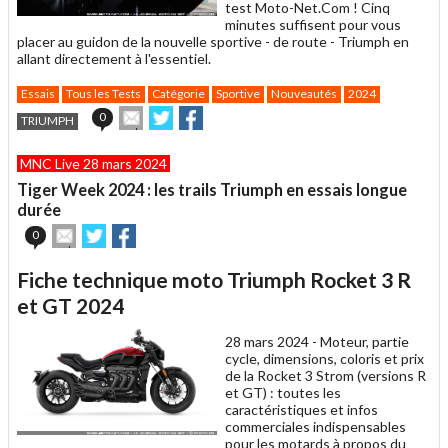
test Moto-Net.Com ! Cinq
minutes suffisent pour vous
placer au guidon de la nouvelle sportive - de route - Triumph en
allant directement à l'essentiel.
Essais
Tous les Tests
Catégorie
Sportive
Nouveautés
2024
Envoyer
Partager
Partager
0
TRIUMPH
cet
sur
sur
article
Twitter
Facebook
MNC Live 28 mars 2024
à
un
Tiger Week 2024 : les trails Triumph en essais longue
ami
durée
Envoyer
Partager
Partager
0
cet
sur
sur
article
Twitter
Facebook
Fiche technique moto Triumph Rocket 3 R
à
un
et GT 2024
ami
28 mars 2024 -
Moteur, partie
cycle, dimensions, coloris et prix
de la Rocket 3 Strom (versions R
et GT) : toutes les
caractéristiques et infos
commerciales indispensables
pour les motards à propos du