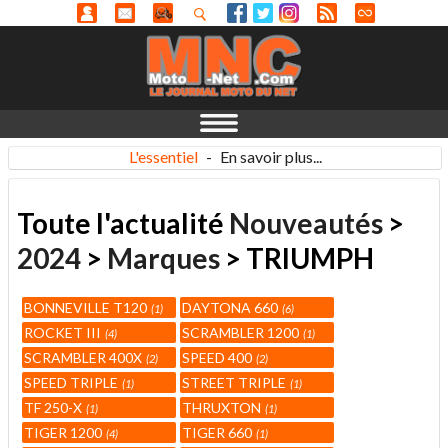
L'essentiel
-
En savoir plus...
Toute l'actualité
Nouveautés
>
2024
>
Marques
> TRIUMPH
BONNEVILLE T120
DAYTONA 660
1
6
ROCKET III
SCRAMBLER 1200
4
1
SCRAMBLER 400X
SPEED 400
2
2
SPEED TRIPLE
STREET TRIPLE
1
1
TF 250-X
THRUXTON
1
1
TIGER 1200
TIGER 660
4
1