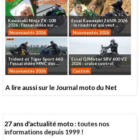
Kawasaki
Ninja
ZX-10R
Essai
Kawasaki
Z650S
2026
2026
:
l'essai
vidéo
sur
...
:
le
roadster
qui
veut
...
Nouveautés 2026
Nouveautés 2026
Trident
et
Tiger
Sport
660
Essai
QJMotor
SRV
600
V2
:
l'essai
vidéo
MNC
des
...
2026
:
cruise
control
Nouveautés 2026
Custom
A lire aussi sur le Journal moto du Net
27 ans d'actualité moto :
toutes nos
informations depuis 1999 !