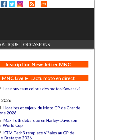
RATIQUE
OCCASIONS
Inscription Newsletter MNC
MNC
Live
► L'actu moto en direct
7
Les nouveaux coloris des motos Kawasaki
t 2026
4
Horaires et enjeux du Moto GP de Grande-
gne 2026
6
Max Toth débarque en Harley-Davidson
r World Cup
7
KTM-Tech3 remplace Viñales au GP de
e-Bretagne 2026