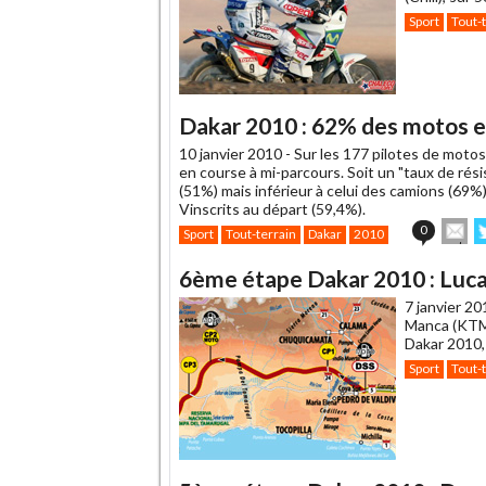
Sport
Tout-
Dakar 2010 : 62% des motos e
10 janvier 2010 -
Sur les 177 pilotes de motos
en course à mi-parcours. Soit un "taux de rés
(51%) mais inférieur à celui des camions (69%
Vinscrits au départ (59,4%).
En
0
Sport
Tout-terrain
Dakar
2010
cet
s
article
T
6ème étape Dakar 2010 : Luc
à
un
7 janvier 20
ami
Manca (KTM)
Dakar 2010, 
Sport
Tout-