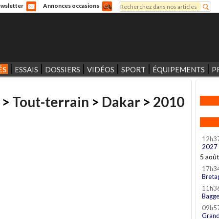
Rechercher
wsletter
Annonces occasions
Formulaire de recherche
ÉS
ESSAIS
DOSSIERS
VIDÉOS
SPORT
ÉQUIPEMENTS
P
>
Tout-terrain
>
Dakar
>
2010
12h3
2027
5 aoû
17h3
Breta
11h3
Bagge
09h5
Grand