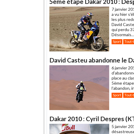
5ème étape Dakar 2010 : Desp
7 janvier 20
a vu hier s'
les plus red
David Caste
qui perdu 3
Désormais
Sport
Tout-
David Casteu abandonne le Dak
6 janvier 20
d'abandonne
place au cla
5ème étape e
l'abandon, i
Sport
Tout-
Dakar 2010 : Cyril Despres (K
5 janvier 20
désastreuse