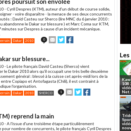
res poursuit son envolée
10 -
Cyril Despres (KTM), auteur d'un début de course solide,
éloigner - voire disparaître - la menace de ses deux concurrents
outés : David Casteu sur Sherco (lire MNC du 6 janvier 2010 :
u abandonne le Dakar sur blessure ) et Marc Coma sur KTM,
7 minutes sur Despres à cause d'un incident mécanique.
…
Envoyer
Partager
Partager
0
terrain
Dakar
2010
cet
sur
sur
article
Twitter
Facebook
à
Les 
ar sur blessure...
un
ami
10 -
Le pilote français David Casteu (Sherco) vient
r le Dakar 2010 alors qu'il occupait une très belle deuxième
ssement général : blessé à la cuisse cet après-midi lors de la
Kaw
ntre Copiapo et Antofagasta (Chili), il est contraint à
10R
ndique l'organisation.
vidé
Envoyer
Partager
Partager
Net
1
terrain
Dakar
2010
SHERCO
cet
sur
sur
article
Twitter
Facebook
à
un
TM) reprend la main
Trid
ami
Spor
10 -
A l'issue d'une troisième étape particulièrement
vidé
nouv
 pour nombre de concurrents, le pilote français Cyril Despres