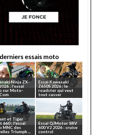
derniers essais moto
asaki
Ninja
ZX-
Essai
Kawasaki
2026
:
l'essai
Z650S
2026
:
le
o
sur
Moto-
roadster
qui
veut
.Com
tout
casser
ent
et
Tiger
t
660
:
l'essai
Essai
QJMotor
SRV
o
MNC
des
600
V2
2026
:
cruise
elles
Triumph
...
control