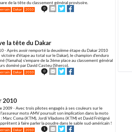
are de la tête du classement général provisoire.
Envoyer
Partager
Partager
0
terrain
Dakar
2010
cet
sur
sur
article
Twitter
Facebook
à
un
ami
e la tête du Dakar
10 -
Après avoir remporté la deuxième étape du Dakar 2010
 victoire d'étape au total sur le Dakar), le champion d'enduro
gné (Yamaha) s'empare de la 3ème place au classement général
urs dominé par David Casteu (Sherco).
Envoyer
Partager
Partager
0
terrain
Dakar
2010
cet
sur
sur
article
Twitter
Facebook
à
un
ami
r 2010
e 2009 -
Avec trois pilotes engagés à ses couleurs sur le
 l'assureur moto AMV poursuit son implication dans la moto
n : Marc Coma (KTM), Jordi Viladoms (KTM) et David Frétigné
pprêtent à faire parler la poudre dans le sable sud-américain !
Envoyer
Partager
Partager
1
terrain
Dakar
2010