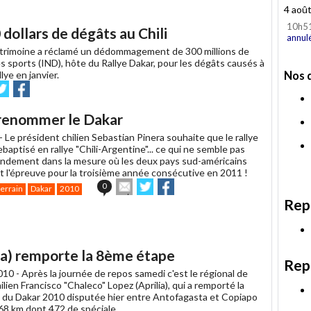
4 aoû
10h5
dollars de dégâts au Chili
annul
patrimoine a réclamé un dédommagement de 300 millions de
des sports (IND), hôte du Rallye Dakar, pour les dégâts causés à
lye en janvier.
Nos 
voyer
Partager
Partager
ur
sur
witter
Facebook
e renommer le Dakar
 -
Le président chilien Sebastian Pinera souhaite que le rallye
ebaptisé en rallye "Chili-Argentine"... ce qui ne semble pas
ndement dans la mesure où les deux pays sud-américains
nt l'épreuve pour la troisième année consécutive en 2011 !
Envoyer
Partager
Partager
0
terrain
Dakar
2010
cet
sur
sur
Rep
article
Twitter
Facebook
à
un
ami
lia) remporte la 8ème étape
Rep
010 -
Après la journée de repos samedi c'est le régional de
chilien Francisco "Chaleco" Lopez (Aprilia), qui a remporté la
du Dakar 2010 disputée hier entre Antofagasta et Copiapo
 568 km dont 472 de spéciale.