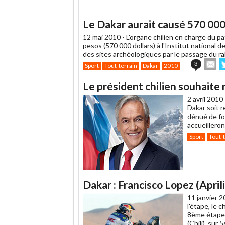
Le Dakar aurait causé 570 000 
12 mai 2010 -
L'organe chilien en charge du 
pesos (570 000 dollars) à l'Institut national 
des sites archéologiques par le passage du ral
En
3
Sport
Tout-terrain
Dakar
2010
cet
s
article
T
Le président chilien souhait
à
un
2 avril 2010
ami
Dakar soit r
dénué de fo
accueillero
Sport
Tout-
Dakar : Francisco Lopez (Apri
11 janvier 2
l'étape, le 
8ème étape 
(Chili), sur