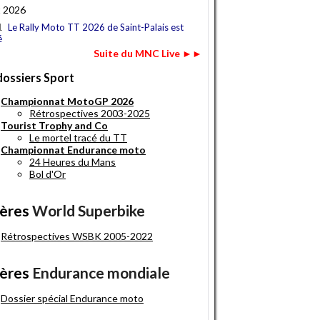
t 2026
1
Le Rally Moto TT 2026 de Saint-Palais est
é
Suite du MNC Live ►►
dossiers Sport
Championnat MotoGP 2026
Rétrospectives 2003-2025
Tourist Trophy and Co
Le mortel tracé du TT
Championnat Endurance moto
24 Heures du Mans
Bol d'Or
ères
World Superbike
Rétrospectives WSBK 2005-2022
ères
Endurance mondiale
Dossier spécial Endurance moto