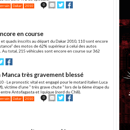
Envoyer
Partager
Partager
0
terrain
Dakar
2010
cet
sur
sur
article
Twitter
Facebook
à
un
ami
ncore en course
 et quads inscrits au départ du Dakar 2010, 110 sont encore
istance" des motos de 62% supérieur à celui des autos
). Au total, 215 véhicules sont encore en course sur 362
voyer
Partager
Partager
ur
sur
witter
Facebook
a Manca très gravement blessé
10 -
Le pronostic vital est engagé pour le motard italien Luca
, victime d'une " très grave chute " lors de la 6ème étape du
entre Antofagasta et Iquique (nord du Chili).
Envoyer
Partager
Partager
0
terrain
Dakar
2010
cet
sur
sur
article
Twitter
Facebook
à
un
ami