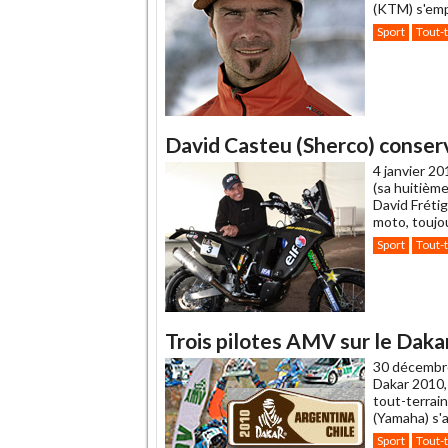
(KTM) s'emp
Sport
Tout-
David Casteu (Sherco) conserv
4 janvier 20
(sa huitième
David Fréti
moto, toujo
Sport
Tout-
Trois pilotes AMV sur le Daka
30 décembr
Dakar 2010,
tout-terrai
(Yamaha) s'a
Sport
Tout-