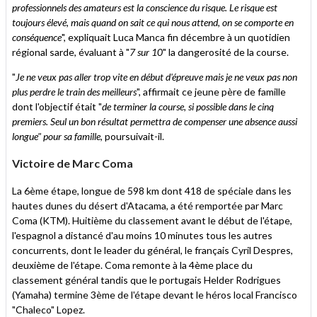
professionnels des amateurs est la conscience du risque. Le risque est
toujours élevé, mais quand on sait ce qui nous attend, on se comporte en
conséquence
", expliquait Luca Manca fin décembre à un quotidien
régional sarde, évaluant à "
7 sur 10
" la dangerosité de la course.
"
Je ne veux pas aller trop vite en début d'épreuve mais je ne veux pas non
plus perdre le train des meilleurs
", affirmait ce jeune père de famille
dont l'objectif était "
de terminer la course, si possible dans le cinq
premiers. Seul un bon résultat permettra de compenser une absence aussi
longue" pour sa famille
, poursuivait-il.
Victoire de Marc Coma
La 6ème étape, longue de 598 km dont 418 de spéciale dans les
hautes dunes du désert d'Atacama, a été remportée par Marc
Coma (KTM). Huitième du classement avant le début de l'étape,
l'espagnol a distancé d'au moins 10 minutes tous les autres
concurrents, dont le leader du général, le français Cyril Despres,
deuxième de l'étape. Coma remonte à la 4ème place du
classement général tandis que le portugais Helder Rodrigues
(Yamaha) termine 3ème de l'étape devant le héros local Francisco
"Chaleco" Lopez.