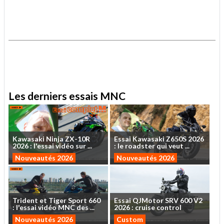
.
.
Les derniers essais MNC
Kawasaki
Ninja
ZX-10R
Essai
Kawasaki
Z650S
2026
2026
:
l'essai
vidéo
sur
...
:
le
roadster
qui
veut
...
Nouveautés 2026
Nouveautés 2026
Trident
et
Tiger
Sport
660
Essai
QJMotor
SRV
600
V2
:
l'essai
vidéo
MNC
des
...
2026
:
cruise
control
Nouveautés 2026
Custom