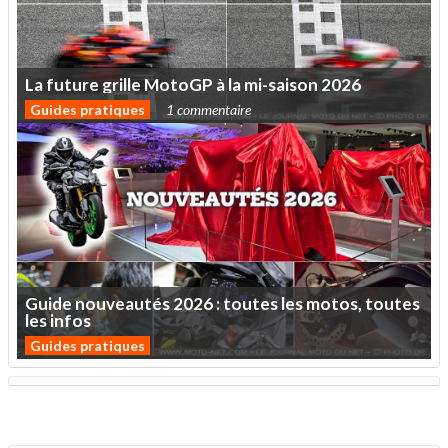
La
future
grille
MotoGP
à
la
mi-saison
2026
Guides pratiques
1 commentaire
Guide
nouveautés
2026
:
toutes
les
motos,
toutes
les
infos
Guides pratiques