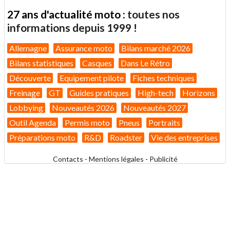
27 ans d'actualité moto :
toutes nos
informations depuis 1999 !
Allemagne
Assurance moto
Bilans marché 2026
Bilans statistiques
Casques
Dans Le Rétro
Découverte
Equipement pilote
Fiches techniques
Freinage
GT
Guides pratiques
High-tech
Horizons
Lobbying
Nouveautés 2026
Nouveautés 2027
Outil Agenda
Permis moto
Pneus
Portraits
Préparations moto
R&D
Roadster
Vie des entreprises
Contacts
-
Mentions légales
-
Publicité