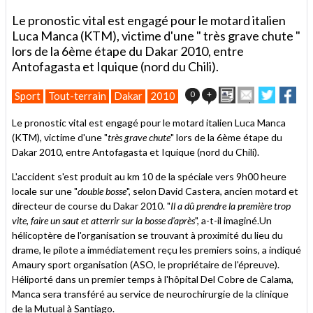
Le pronostic vital est engagé pour le motard italien
Luca Manca (KTM), victime d'une " très grave chute "
lors de la 6ème étape du Dakar 2010, entre
Antofagasta et Iquique (nord du Chili).
Imprimer
Envoyer
Partage
Par
0
+
Sport
Tout-terrain
Dakar
2010
cet
sur
sur
article
Twitter
Facebo
Le pronostic vital est engagé pour le motard italien Luca Manca
à
(KTM), victime d'une "
très grave chute
" lors de la 6ème étape du
un
Dakar 2010, entre Antofagasta et Iquique (nord du Chili).
ami
L'accident s'est produit au km 10 de la spéciale vers 9h00 heure
locale sur une "
double bosse
", selon David Castera, ancien motard et
directeur de course du Dakar 2010. "
Il a dû prendre la première trop
vite, faire un saut et atterrir sur la bosse d'après
", a-t-il imaginé.Un
hélicoptère de l'organisation se trouvant à proximité du lieu du
drame, le pilote a immédiatement reçu les premiers soins, a indiqué
Amaury sport organisation (ASO, le propriétaire de l'épreuve).
Héliporté dans un premier temps à l'hôpital Del Cobre de Calama,
Manca sera transféré au service de neurochirurgie de la clinique
de la Mutual à Santiago.