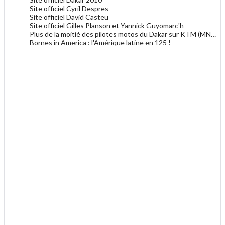
Site officiel Cyril Despres
Site officiel David Casteu
Site officiel Gilles Planson et Yannick Guyomarc'h
Plus de la moitié des pilotes motos du Dakar sur KTM (MNC du 23 décembre 2009)
Bornes in America : l'Amérique latine en 125 !
.