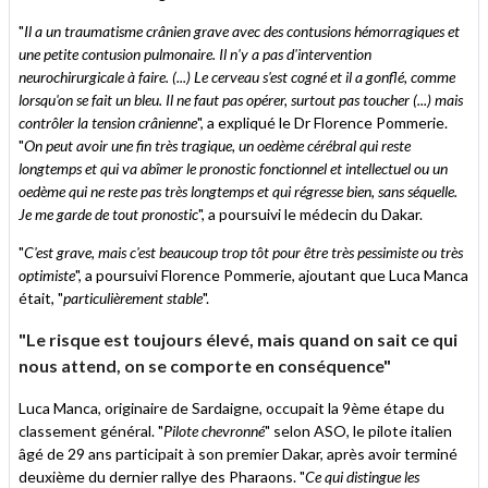
"
Il a un traumatisme crânien grave avec des contusions hémorragiques et
une petite contusion pulmonaire. Il n'y a pas d'intervention
neurochirurgicale à faire. (...) Le cerveau s'est cogné et il a gonflé, comme
lorsqu'on se fait un bleu. Il ne faut pas opérer, surtout pas toucher (...) mais
contrôler la tension crânienne
", a expliqué le Dr Florence Pommerie.
"
On peut avoir une fin très tragique, un oedème cérébral qui reste
longtemps et qui va abîmer le pronostic fonctionnel et intellectuel ou un
oedème qui ne reste pas très longtemps et qui régresse bien, sans séquelle.
Je me garde de tout pronostic
", a poursuivi le médecin du Dakar.
"
C'est grave, mais c'est beaucoup trop tôt pour être très pessimiste ou très
optimiste
", a poursuivi Florence Pommerie, ajoutant que Luca Manca
était, "
particulièrement stable
".
"Le risque est toujours élevé, mais quand on sait ce qui
nous attend, on se comporte en conséquence"
Luca Manca, originaire de Sardaigne, occupait la 9ème étape du
classement général. "
Pilote chevronné
" selon ASO, le pilote italien
âgé de 29 ans participait à son premier Dakar, après avoir terminé
deuxième du dernier rallye des Pharaons. "
Ce qui distingue les