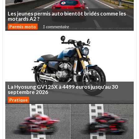
Les
jeunes
permis
auto
bientôt
bridés
comme
les
motards
A2
?
Permis moto
1 commentaire
La
Hyosung
GV125X
à
4499
euros
jusqu'au
30
septembre
2026
Pratique