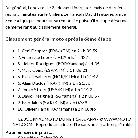
Au général, Lopez reste 2e devant Rodrigues, mais ce dernier a
repris 5 minutes sur le Chilien. Le français David Frétigné, arrivé
8ème à Iquique, poursuit sa remontée puisqu'il occupe désormais
ce même rang au classement général.
Classement général moto après la 6ème étape
1. Cyril Despres (FRA/KTM) en 21 h 35:59
2. Francisco Lopez (CHI/Aprilia) à 42:15
3. Helder Rodrigues (POR/Yamaha) à 44:05
4. Marc Coma (ESP/KTM) à 1 h 06:21
5. Pal Ullevalseter (NOR/KTM) à 1 h 14:42
6. Alain Duclos (FRA/KTM) à 1 h 21:56
7. Jonah Street (USA/KTM) à 1 h 24:22
8. David Frétigné (FRA/Yamaha) à 2 h 00:57
9. Ivan Jakes (SVK/KTM) à 2 h 07:39
10. Olivier Pain (FRA/Yamaha) à 2 h 08:46
LE JOURNAL MOTO DU NET (avec AFP) - © WWW.MOTO-
NET.COM - Reproduction interdite sans autorisation préalable
Pour en savoir plus...:
Site officiel Dakar 2010