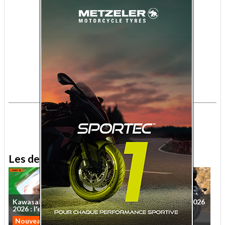
.
.
Les derniers essais MNC
Kawasaki
Ninja
ZX-10R
Essai
Kawasaki
Z650S
2026
2026
:
l'essai
vidéo
sur
...
:
le
roadster
qui
veut
...
Nouveautés 2026
Nouveautés 2026