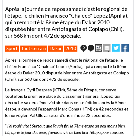
Après la journée de repos samedi c'est le régional de
l'étape, le chilien Francisco "Chaleco" Lopez (Aprilia),
qui a remporté la 8ème étape du Dakar 2010
disputée hier entre Antofagasta et Copiapo (Chili),
sur 568 km dont 472 de spéciale.
Imprimer
Envoyer
Partage
Par
0
+
Sport
Tout-terrain
Dakar
2010
cet
sur
sur
article
Twitter
Facebo
Après la journée de repos samedi c'est le régional de l'étape, le
à
chilien Francisco "Chaleco" Lopez (Aprilia), qui a remporté la 8ème
un
étape du Dakar 2010 disputée hier entre Antofagasta et Copiapo
ami
(Chili), sur 568 km dont 472 de spéciale.
Le français Cyril Despres (KTM), 5ème de l'étape, conserve
toutefois la première place du classement général. Lopez, qui
décroche sa deuxième victoire dans cette édition après la 5ème
étape, a devancé l'espagnol Marc Coma (KTM) de 42 secondes et
le norvégien Pal Ullevalseter d'une minute 22 secondes.
"
J'ai roulé vite ! Surtout que j'avais fini la 7ème étape un peu moins bien.
Là, après le jour de repos, j'avais envie de bien finir l'étape pour tous ces