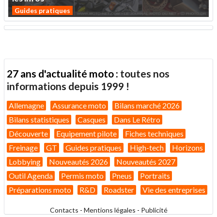
Guides pratiques
27 ans d'actualité moto :
toutes nos
informations depuis 1999 !
Allemagne
Assurance moto
Bilans marché 2026
Bilans statistiques
Casques
Dans Le Rétro
Découverte
Equipement pilote
Fiches techniques
Freinage
GT
Guides pratiques
High-tech
Horizons
Lobbying
Nouveautés 2026
Nouveautés 2027
Outil Agenda
Permis moto
Pneus
Portraits
Préparations moto
R&D
Roadster
Vie des entreprises
Contacts
-
Mentions légales
-
Publicité