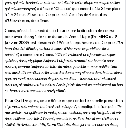
gens qui m'attendent. Je suis content d'offrir cette étape au peuple chilien
qui m'accompagne
", a déclaré "Chaleco" qui remonte à la 3ème place
à 1 h 24 min 21 sec de Despres mais à moins de 4 minutes
d'Ullevalseter, deuxième.
Coma, pénalisé samedi de six heures par la direction de course
pour avoir changé de roue durant la 7ème étape (lire
MNC du 9
janvier 2009
), est désormais 19ème à sept heures de Despres. "
La
journée a été difficile, surtout à cause d'hier avec ce problème de la
pénalité
", a commenté Coma. "
C'était vraiment une journée de repos
spéciale, dure, atypique. Aujourd'hui, je suis remonté sur la moto pour
essayer, comme toujours, de faire du mieux possible et pour oublier tout
cela aussi. L'étape était belle, avec des dunes magnifiques dans le final alors
que l'on avait eu beaucoup de pierres au début. Jusqu'au ravitaillement
essence j'ai roulé avec les autres. Après j'étais devant en maintenant un bon
rythme et avec une bonne navigation
".
Pour Cyril Despres, cette 8ème étape conforte sa belle prestation
: "
je me la suis animée tout seul, cette étape !
", a expliqué le français : "
je
me sentais tranquille sur la moto, solide, costaud, pas trop fatigué. J'ai pris
deux cailloux, une fois à l'avant, une fois à l'arrière. Je n'ai pas réellement
réalisé. Arrivé au km 245, j'ai vu l'état des deux jantes : fendues en deux,