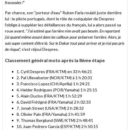
fracassées !
"
Par chance, son "porteur d'eau" Ruben Faria roulait juste derrière
lui : le pilote portugais, dont le rôle de coéquipier de Despres
l'oblige à suppléer les défaillances du français, lui a alors passé sa
roue avant. "
J'ai estimé que l'arrière n'en avait pas besoin. En repartant
j'ai quand même assuré dans les cailloux pour préserver l'arrière. Alors, je
suis super content d'être là. Sur le Dakar tout peut arriver et je n'ai pas pris
de risque
", s'est réjoui Despres.
Classement général moto après la 8ème étape
1. Cyril Despres (FRA/KTM) en 33 h 46:21
2. Pal Ullevalseter (NOR/KTM) à 1 h 20:31
3. Francisco Lopez (CHI/Aprilia) 1 h 24:21
4. Helder Rodrigues (POR/Yamaha) 1 h 25:15
5. Alain Duclos (FRA/KTM) 1 h 52:29
6. David Frétigné (FRA/Yamaha) 2 h 02:33
7. Jonah Street (USA/KTM) 2 h 28:32
8. Olivier Pain (FRA/Yamaha) 2 h 41:59
9. Thomas Berglund (SWE/KTM) 2 h 48:41
10. Juan Pedrero Garcia (ESP/KTM) 2 h 50:15