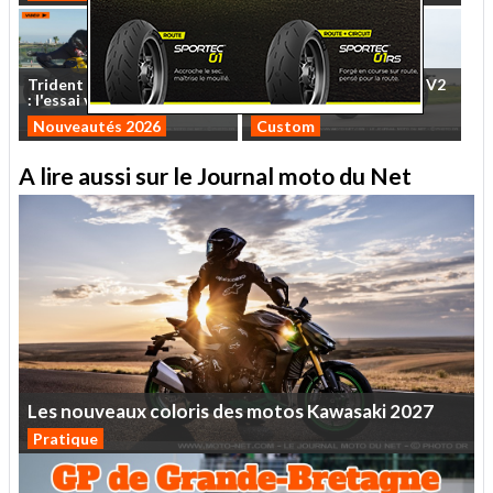
Trident
et
Tiger
Sport
660
Essai
QJMotor
SRV
600
V2
:
l'essai
vidéo
MNC
des
...
2026
:
cruise
control
Nouveautés 2026
Custom
A lire aussi sur le Journal moto du Net
Les
nouveaux
coloris
des
motos
Kawasaki
2027
Pratique