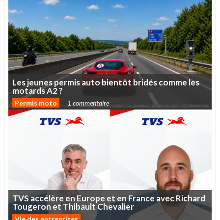
Les
jeunes
permis
auto
bientôt
bridés
comme
les
motards
A2
?
Permis moto
1 commentaire
TVS
accélère
en
Europe
et
en
France
avec
Richard
Tougeron
et
Thibault
Chevalier
Vie des entreprises