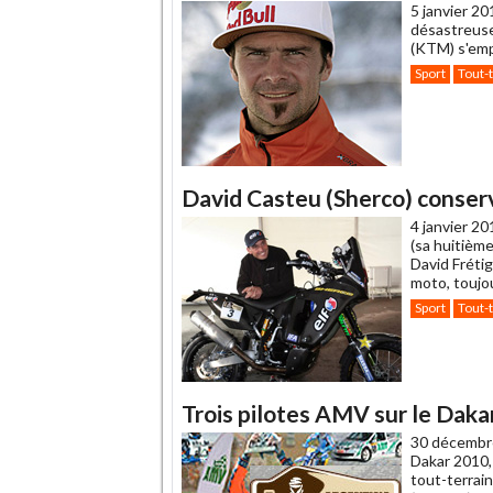
5 janvier 20
désastreuse
(KTM) s'emp
Sport
Tout-
David Casteu (Sherco) conserv
4 janvier 20
(sa huitième
David Fréti
moto, toujo
Sport
Tout-
Trois pilotes AMV sur le Daka
30 décembr
Dakar 2010,
tout-terrai