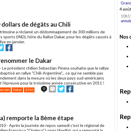
Grand
4 aoû
10h5
annul
dollars de dégâts au Chili
patrimoine a réclamé un dédommagement de 300 millions de
Nos 
des sports (IND), hôte du Rallye Dakar, pour les dégâts causés à
lye en janvier.
voyer
Partager
Partager
ur
sur
witter
Facebook
e renommer le Dakar
 -
Le président chilien Sebastian Pinera souhaite que le rallye
ebaptisé en rallye "Chili-Argentine"... ce qui ne semble pas
ndement dans la mesure où les deux pays sud-américains
nt l'épreuve pour la troisième année consécutive en 2011 !
Envoyer
Partager
Partager
0
terrain
Dakar
2010
Rep
cet
sur
sur
article
Twitter
Facebook
à
un
ami
Rep
lia) remporte la 8ème étape
010 -
Après la journée de repos samedi c'est le régional de
chilien Francisco "Chaleco" Lopez (Aprilia), qui a remporté la