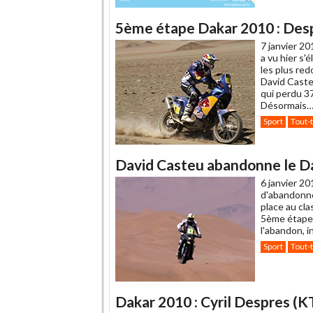
5ème étape Dakar 2010 : Desp
7 janvier 20
a vu hier s'
les plus red
David Caste
qui perdu 3
Désormais
Sport
Tout-
David Casteu abandonne le Dak
6 janvier 20
d'abandonne
place au cla
5ème étape e
l'abandon, i
Sport
Tout-
Dakar 2010 : Cyril Despres (K