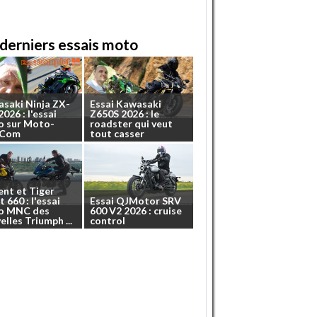
derniers essais moto
asaki
Ninja
ZX-
Essai
Kawasaki
2026
:
l'essai
Z650S
2026
:
le
o
sur
Moto-
roadster
qui
veut
.Com
tout
casser
ent
et
Tiger
t
660
:
l'essai
Essai
QJMotor
SRV
o
MNC
des
600
V2
2026
:
cruise
elles
Triumph
...
control