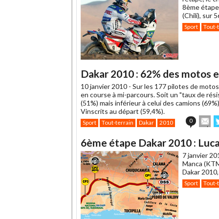
8ème étape 
(Chili), sur
Sport
Tout-
Dakar 2010 : 62% des motos e
10 janvier 2010 -
Sur les 177 pilotes de motos
en course à mi-parcours. Soit un "taux de rés
(51%) mais inférieur à celui des camions (69%
Vinscrits au départ (59,4%).
En
0
Sport
Tout-terrain
Dakar
2010
cet
s
article
T
6ème étape Dakar 2010 : Luc
à
un
7 janvier 20
ami
Manca (KTM)
Dakar 2010, 
Sport
Tout-