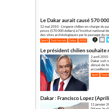
Le Dakar aurait causé 570 000 
12 mai 2010 -
L'organe chilien en charge du 
pesos (570 000 dollars) à l'Institut national 
des sites archéologiques par le passage du ral
En
3
Sport
Tout-terrain
Dakar
2010
cet
s
article
T
Le président chilien souhait
à
un
2 avril 2010
ami
Dakar soit r
dénué de fo
accueillero
Sport
Tout-
Dakar : Francisco Lopez (Apri
11 janvier 2
l'étape, le 