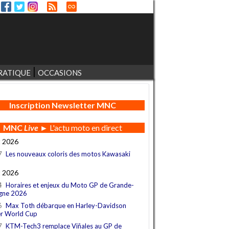
RATIQUE
OCCASIONS
Inscription Newsletter MNC
MNC
Live
► L'actu moto en direct
t 2026
7
Les nouveaux coloris des motos Kawasaki
t 2026
4
Horaires et enjeux du Moto GP de Grande-
gne 2026
6
Max Toth débarque en Harley-Davidson
r World Cup
7
KTM-Tech3 remplace Viñales au GP de