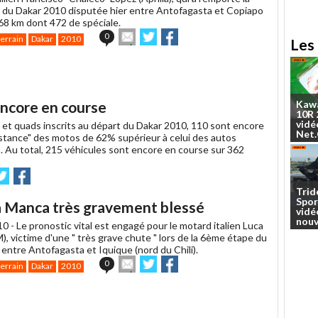
du Dakar 2010 disputée hier entre Antofagasta et Copiapo
 568 km dont 472 de spéciale.
Envoyer
Partager
Partager
0
terrain
Dakar
2010
Les 
cet
sur
sur
article
Twitter
Facebook
à
un
ami
ncore en course
Kaw
10R
vidé
 et quads inscrits au départ du Dakar 2010, 110 sont encore
Net
istance" des motos de 62% supérieur à celui des autos
). Au total, 215 véhicules sont encore en course sur 362
voyer
Partager
Partager
ur
sur
Trid
witter
Facebook
Spor
a Manca très gravement blessé
vidé
nouv
10 -
Le pronostic vital est engagé pour le motard italien Luca
, victime d'une " très grave chute " lors de la 6ème étape du
entre Antofagasta et Iquique (nord du Chili).
Envoyer
Partager
Partager
0
terrain
Dakar
2010
cet
sur
sur
article
Twitter
Facebook
à
un