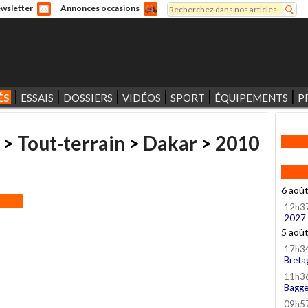
Rechercher
wsletter
Annonces occasions
Formulaire de recherche
ÉS
ESSAIS
DOSSIERS
VIDÉOS
SPORT
ÉQUIPEMENTS
P
>
Tout-terrain
>
Dakar
>
2010
6 aoû
12h3
2027
5 aoû
17h3
Breta
11h3
Bagge
09h5