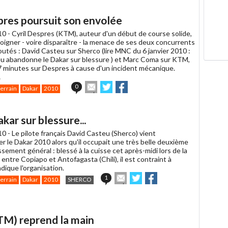
ami
res poursuit son envolée
10 -
Cyril Despres (KTM), auteur d'un début de course solide,
éloigner - voire disparaître - la menace de ses deux concurrents
outés : David Casteu sur Sherco (lire MNC du 6 janvier 2010 :
u abandonne le Dakar sur blessure ) et Marc Coma sur KTM,
7 minutes sur Despres à cause d'un incident mécanique.
…
Envoyer
Partager
Partager
0
terrain
Dakar
2010
cet
sur
sur
article
Twitter
Facebook
à
ar sur blessure...
un
ami
10 -
Le pilote français David Casteu (Sherco) vient
r le Dakar 2010 alors qu'il occupait une très belle deuxième
ssement général : blessé à la cuisse cet après-midi lors de la
ntre Copiapo et Antofagasta (Chili), il est contraint à
ndique l'organisation.
Envoyer
Partager
Partager
1
terrain
Dakar
2010
SHERCO
cet
sur
sur
article
Twitter
Facebook
à
un
TM) reprend la main
ami