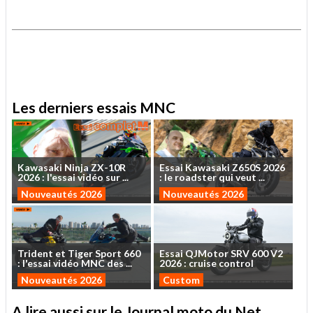
.
.
Les derniers essais MNC
Kawasaki
Ninja
ZX-10R
Essai
Kawasaki
Z650S
2026
2026
:
l'essai
vidéo
sur
...
:
le
roadster
qui
veut
...
Nouveautés 2026
Nouveautés 2026
Trident
et
Tiger
Sport
660
Essai
QJMotor
SRV
600
V2
:
l'essai
vidéo
MNC
des
...
2026
:
cruise
control
Nouveautés 2026
Custom
A lire aussi sur le Journal moto du Net