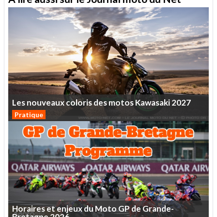
Les
nouveaux
coloris
des
motos
Kawasaki
2027
Pratique
Horaires
et
enjeux
du
Moto
GP
de
Grande-
Bretagne
2026