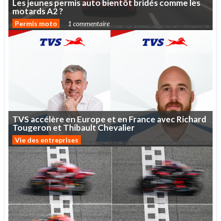
Les
jeunes
permis
auto
bientôt
bridés
comme
les
motards
A2
?
Permis moto
1 commentaire
TVS
accélère
en
Europe
et
en
France
avec
Richard
Tougeron
et
Thibault
Chevalier
Vie des entreprises