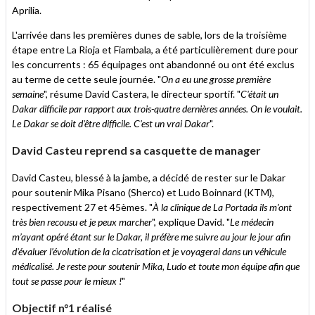
Aprilia.
L'arrivée dans les premières dunes de sable, lors de la troisième
étape entre La Rioja et Fiambala, a été particulièrement dure pour
les concurrents : 65 équipages ont abandonné ou ont été exclus
au terme de cette seule journée. "
On a eu une grosse première
semaine
", résume David Castera, le directeur sportif. "
C'était un
Dakar difficile par rapport aux trois-quatre dernières années. On le voulait.
Le Dakar se doit d'être difficile. C'est un vrai Dakar
".
David Casteu reprend sa casquette de manager
David Casteu, blessé à la jambe, a décidé de rester sur le Dakar
pour soutenir Mika Pisano (Sherco) et Ludo Boinnard (KTM),
respectivement 27 et 45èmes. "
À la clinique de La Portada ils m’ont
très bien recousu et je peux marcher
", explique David. "
Le médecin
m’ayant opéré étant sur le Dakar, il préfère me suivre au jour le jour afin
d’évaluer l’évolution de la cicatrisation et je voyagerai dans un véhicule
médicalisé. Je reste pour soutenir Mika, Ludo et toute mon équipe afin que
tout se passe pour le mieux !
"
Objectif n°1 réalisé