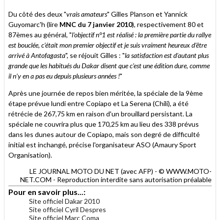
Du côté des deux "
vrais amateurs
" Gilles Planson et Yannick
Guyomarc'h (lire
MNC du 7 janvier 2010
), respectivement 80 et
87èmes au général, "
l'objectif n°1 est réalisé : la première partie du rallye
est bouclée, c’était mon premier objectif et je suis vraiment heureux d’être
arrivé à Antofagasta
", se réjouit Gilles : "
la satisfaction est d’autant plus
grande que les habitués du Dakar disent que c’est une édition dure, comme
il n’y en a pas eu depuis plusieurs années !
"
Après une journée de repos bien méritée, la spéciale de la 9ème
étape prévue lundi entre Copiapo et La Serena (Chili), a été
rétrécie de 267,75 km en raison d'un brouillard persistant. La
spéciale ne couvrira plus que 170,25 km au lieu des 338 prévus
dans les dunes autour de Copiapo, mais son degré de difficulté
initial est inchangé, précise l'organisateur ASO (Amaury Sport
Organisation).
LE JOURNAL MOTO DU NET (avec AFP) - © WWW.MOTO-
NET.COM - Reproduction interdite sans autorisation préalable
Pour en savoir plus...:
Site officiel Dakar 2010
Site officiel Cyril Despres
Site officiel Marc Coma