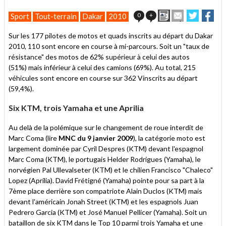
Imprimer
Envoyer
Partage
Par
0
+
Sport
Tout-terrain
Dakar
2010
cet
sur
sur
article
Twitter
Facebo
Sur les 177 pilotes de motos et quads inscrits au départ du Dakar
à
2010, 110 sont encore en course à mi-parcours. Soit un "taux de
un
résistance" des motos de 62% supérieur à celui des autos
ami
(51%) mais inférieur à celui des camions (69%). Au total, 215
véhicules sont encore en course sur 362 Vinscrits au départ
(59,4%).
Six KTM, trois Yamaha et une Aprilia
Au delà de la polémique sur le changement de roue interdit de
Marc Coma (lire
MNC du 9 janvier 2009
), la catégorie moto est
largement dominée par Cyril Despres (KTM) devant l'espagnol
Marc Coma (KTM), le portugais Helder Rodrigues (Yamaha), le
norvégien Pal Ullevalseter (KTM) et le chilien Francisco "Chaleco"
Lopez (Aprilia). David Frétigné (Yamaha) pointe pour sa part à la
7ème place derrière son compatriote Alain Duclos (KTM) mais
devant l'américain Jonah Street (KTM) et les espagnols Juan
Pedrero Garcia (KTM) et José Manuel Pellicer (Yamaha). Soit un
bataillon de six KTM dans le Top 10 parmi trois Yamaha et une