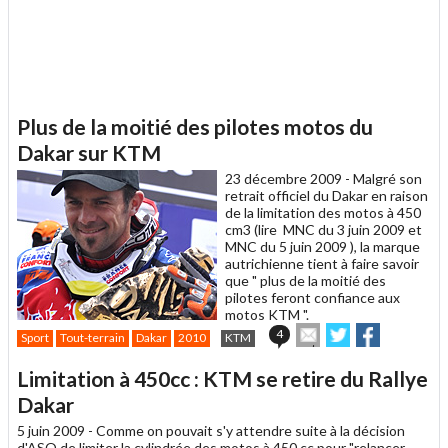
Plus de la moitié des pilotes motos du
Dakar sur KTM
23 décembre 2009 -
Malgré son
retrait officiel du Dakar en raison
de la limitation des motos à 450
cm3 (lire MNC du 3 juin 2009 et
MNC du 5 juin 2009 ), la marque
autrichienne tient à faire savoir
que " plus de la moitié des
pilotes feront confiance aux
motos KTM ".
Envoyer
Partager
Partager
4
Sport
Tout-terrain
Dakar
2010
KTM
cet
sur
sur
article
Twitter
Facebook
Limitation à 450cc : KTM se retire du Rallye
à
un
Dakar
ami
5 juin 2009 -
Comme on pouvait s'y attendre suite à la décision
d'ASO de limiter la cylindrée des motos à 450 cc pour "relancer