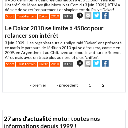
l'intérêt" de l'épreuve (lire Moto-Net.Com du 3 juin 2009 ), KTM a
décidé de se retirer purement et simplement du Rallye Dakar!
Envoyer
Partager
Partager
3
Sport
Tout-terrain
Dakar
2010
KTM
cet
sur
sur
article
Twitter
Facebook
Le Dakar 2010 se limite à 450cc pour
à
un
relancer son intérêt
ami
3 juin 2009 -
Les organisateurs du rallye-raid "Dakar" ont présenté
ce matin le parcours de l'édition 2010 qui se déroulera, comme en
2009, en Argentine et au Chili, avec une boucle autour de Buenos
Aires mais avec un tracé plus au nord et plus "chilien".
Envoyer
Partager
Partager
0
Sport
Tout-terrain
Dakar
2010
KTM
cet
sur
sur
article
Twitter
Facebook
.
à
un
« premier
‹ précédent
1
2
ami
Pages
27 ans d'actualité moto :
toutes nos
informations depuis 1999 !