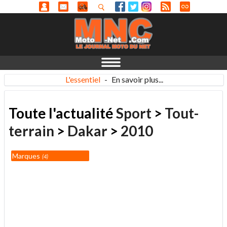
L'essentiel
-
En savoir plus...
Toute l'actualité
Sport
>
Tout-
terrain
>
Dakar
>
2010
Marques
4