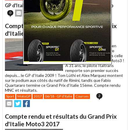
un
GP d'Italie - MotoGP : le choix de pneus au Mugello
ami
Envoyer
Partager
Partager
0
cet
sur
sur
article
Twitter
Facebook
Compte rendu et résultats du Grand Prix
à
un
d'Italie Moto2 2017
ami
4 juin 2017 -
Mattia Pasini
décroche avec la manière en
Moto2 la deuxième victoire
italienne au Mugello, après celle
de Migno juste avant en Moto3 !
A 31 ans, le pilote Italtrans
remporte son premier succès
depuis… le GP d'Italie 2009 ! Tom Lüthi et Alex Marquez montent
sur le podium aux côtés du natif de Rimini, tandis que Fabio
Quartararo termine ce Grand Prix d'Italie 15ème. Compte rendu
MNC et résultats.
2
Sport
MotoGP
2017
06/18 - GP d'Italie
Courses
Envoyer
Partager
Partager
cet
sur
sur
article
Twitter
Facebook
Compte rendu et résultats du Grand Prix
à
un
d'Italie Moto3 2017
ami