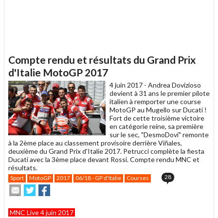
Compte rendu et résultats du Grand Prix
d'Italie MotoGP 2017
4 juin 2017 -
Andrea Dovizioso
devient à 31 ans le premier pilote
italien à remporter une course
MotoGP au Mugello sur Ducati !
Fort de cette troisième victoire
en catégorie reine, sa première
sur le sec, "DesmoDovi" remonte
à la 2ème place au classement provisoire derrière Viñales,
deuxième du Grand Prix d'Italie 2017. Petrucci complète la fiesta
Ducati avec la 3ème place devant Rossi. Compte rendu MNC et
résultats.
28
Sport
MotoGP
2017
06/18 - GP d'Italie
Courses
Envoyer
Partager
Partager
cet
sur
sur
article
Twitter
Facebook
MNC Live 4 juin 2017
à