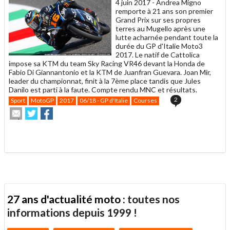
4 juin 2017 -
Andrea Migno
remporte à 21 ans son premier
Grand Prix sur ses propres
terres au Mugello après une
lutte acharnée pendant toute la
durée du GP d'Italie Moto3
2017. Le natif de Cattolica
impose sa KTM du team Sky Racing VR46 devant la Honda de
Fabio Di Giannantonio et la KTM de Juanfran Guevara. Joan Mir,
leader du championnat, finit à la 7ème place tandis que Jules
Danilo est parti à la faute. Compte rendu MNC et résultats.
2
Sport
MotoGP
2017
06/18 - GP d'Italie
Courses
Envoyer
Partager
Partager
cet
sur
sur
article
Twitter
Facebook
.
à
un
ami
27 ans d'actualité moto :
toutes nos
informations depuis 1999 !