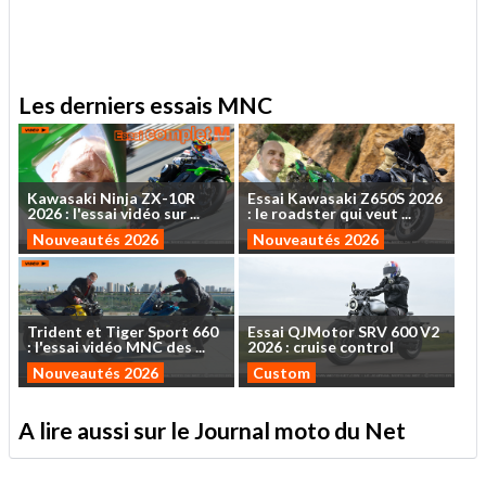
Les derniers essais MNC
Kawasaki
Ninja
ZX-10R
Essai
Kawasaki
Z650S
2026
2026
:
l'essai
vidéo
sur
...
:
le
roadster
qui
veut
...
Nouveautés 2026
Nouveautés 2026
Trident
et
Tiger
Sport
660
Essai
QJMotor
SRV
600
V2
:
l'essai
vidéo
MNC
des
...
2026
:
cruise
control
Nouveautés 2026
Custom
A lire aussi sur le Journal moto du Net