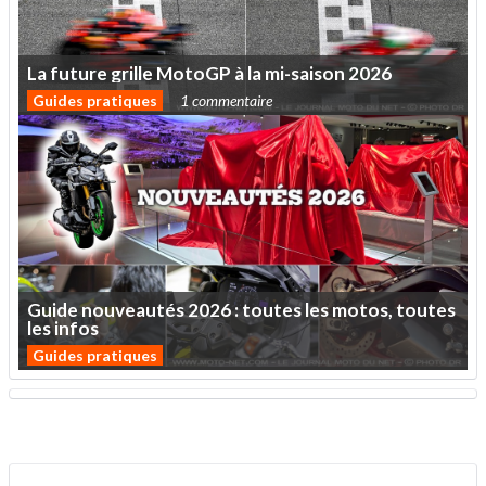
La
future
grille
MotoGP
à
la
mi-saison
2026
Guides pratiques
1 commentaire
Guide
nouveautés
2026
:
toutes
les
motos,
toutes
les
infos
Guides pratiques