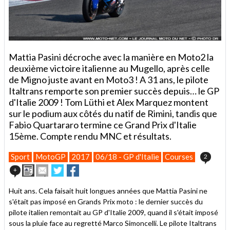
Mattia Pasini décroche avec la manière en Moto2 la
deuxième victoire italienne au Mugello, après celle
de Migno juste avant en Moto3 ! A 31 ans, le pilote
Italtrans remporte son premier succès depuis… le GP
d'Italie 2009 ! Tom Lüthi et Alex Marquez montent
sur le podium aux côtés du natif de Rimini, tandis que
Fabio Quartararo termine ce Grand Prix d'Italie
15ème. Compte rendu MNC et résultats.
Sport
MotoGP
2017
06/18 - GP d'Italie
Courses
2
Imprimer
Envoyer
Partager
Partager
+
cet
sur
sur
article
Twitter
Facebook
Huit ans. Cela faisait huit longues années que Mattia Pasini ne
à
s'était pas imposé en Grands Prix moto : le dernier succès du
un
pilote italien remontait au GP d'Italie 2009, quand il s'était imposé
ami
sous la pluie face au regretté Marco Simoncelli. Le pilote Italtrans