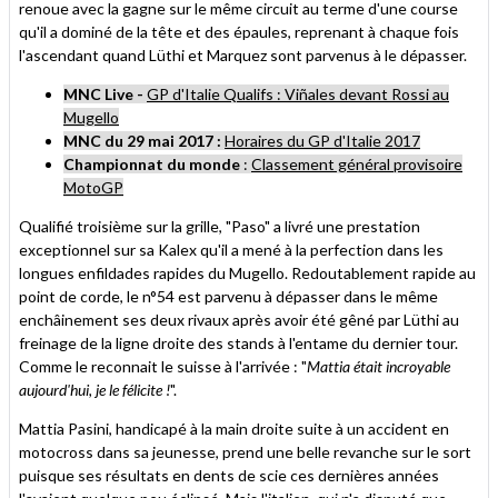
renoue avec la gagne sur le même circuit au terme d'une course
qu'il a dominé de la tête et des épaules, reprenant à chaque fois
l'ascendant quand Lüthi et Marquez sont parvenus à le dépasser.
MNC Live -
GP d'Italie Qualifs : Viñales devant Rossi au
Mugello
MNC du 29 mai 2017
:
Horaires du GP d'Italie 2017
Championnat du monde
:
Classement général provisoire
MotoGP
Qualifié troisième sur la grille, "Paso" a livré une prestation
exceptionnel sur sa Kalex qu'il a mené à la perfection dans les
longues enfildades rapides du Mugello. Redoutablement rapide au
point de corde, le n°54 est parvenu à dépasser dans le même
enchâinement ses deux rivaux après avoir été gêné par Lüthi au
freinage de la ligne droite des stands à l'entame du dernier tour.
Comme le reconnait le suisse à l'arrivée : "
Mattia était incroyable
aujourd'hui, je le félicite !
".
Mattia Pasini, handicapé à la main droite suite à un accident en
motocross dans sa jeunesse, prend une belle revanche sur le sort
puisque ses résultats en dents de scie ces dernières années