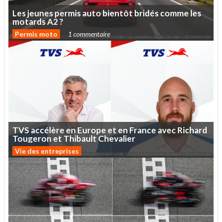
Les
jeunes
permis
auto
bientôt
bridés
comme
les
motards
A2
?
Permis moto
1 commentaire
TVS
accélère
en
Europe
et
en
France
avec
Richard
Tougeron
et
Thibault
Chevalier
Vie des entreprises