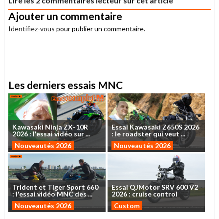
Lire les 2 commentaires lecteur sur cet article
Ajouter un commentaire
Identifiez-vous
pour publier un commentaire.
.
Les derniers essais MNC
Kawasaki
Ninja
ZX-10R
Essai
Kawasaki
Z650S
2026
2026
:
l'essai
vidéo
sur
...
:
le
roadster
qui
veut
...
Nouveautés 2026
Nouveautés 2026
Trident
et
Tiger
Sport
660
Essai
QJMotor
SRV
600
V2
:
l'essai
vidéo
MNC
des
...
2026
:
cruise
control
Nouveautés 2026
Custom