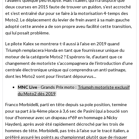
l'avaient quelque peu éclipsé. Mais l'italien, qui n'a disputé que
deux courses en 2015 faute de trouver un guidon, s'est accroché
et s'est entraîné dur pour se faire à la motorisation 4-temps des
Moto2. Le déplacement du levier de frein avant à sa main gauche
adopté cette année a de son propre aveu facilité cette transition,
qui lui posait problème.
Le pilote Kalex se montrera-t-il aussi à l'aise en 2019 quand
Triumph remplacera Honda en tant que fournisseur unique du
moteur de la catégorie Moto2 ? Espérons-le, d'autant que ce
changement de motoriste s'accompagnera de l'introduction d'une
centrale électronique unique qui comprendra un anti-patinage,
dont les Moto2 sont pour l'instant dépourvus...
MNC Live
- Grands Prix moto :
Triumph motoriste exclusif
du Moto2 dès 2019
Franco Morbidelli, parti en tête depuis sa pole position, termine
pour sa part à la 4ème place à 3,6 sec de Pasini (qui a bouclé son
tour d'honneur avec un drapeau n°69 en hommage à Nicky
Hayden), après avoir été rapidement décroché par les trois de
hommes de tête. Morbidelli, pas très à l'aise sur le tracé italien, a
préféré assuré les points au championnat plutôt que de risquer