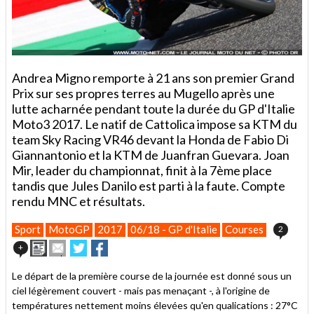
Andrea Migno remporte à 21 ans son premier Grand
Prix sur ses propres terres au Mugello après une
lutte acharnée pendant toute la durée du GP d'Italie
Moto3 2017. Le natif de Cattolica impose sa KTM du
team Sky Racing VR46 devant la Honda de Fabio Di
Giannantonio et la KTM de Juanfran Guevara. Joan
Mir, leader du championnat, finit à la 7ème place
tandis que Jules Danilo est parti à la faute. Compte
rendu MNC et résultats.
Sport
MotoGP
2017
06/18 - GP d'Italie
Courses
2
Imprimer
Envoyer
Partager
Partager
+
cet
sur
sur
article
Twitter
Facebook
Le départ de la première course de la journée est donné sous un
à
ciel légèrement couvert - mais pas menaçant -, à l'origine de
un
températures nettement moins élevées qu'en qualications : 27°C
ami