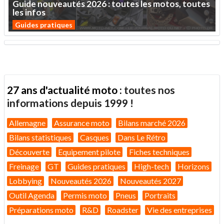
Guide
nouveautés
2026
:
toutes
les
motos,
toutes
les
infos
Guides pratiques
27 ans d'actualité moto :
toutes nos
informations depuis 1999 !
Allemagne
Assurance moto
Bilans marché 2026
Bilans statistiques
Casques
Dans Le Rétro
Découverte
Equipement pilote
Fiches techniques
Freinage
GT
Guides pratiques
High-tech
Horizons
Lobbying
Nouveautés 2026
Nouveautés 2027
Outil Agenda
Permis moto
Pneus
Portraits
Préparations moto
R&D
Roadster
Vie des entreprises