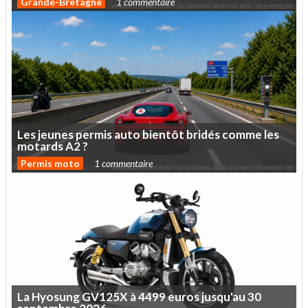
Grande-Bretagne
1 commentaire
Les
jeunes
permis
auto
bientôt
bridés
comme
les
motards
A2
?
Permis moto
1 commentaire
La
Hyosung
GV125X
à
4499
euros
jusqu'au
30