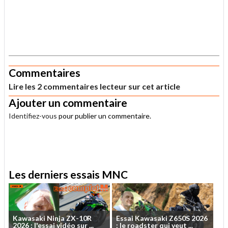
.
Commentaires
Lire les 2 commentaires lecteur sur cet article
Ajouter un commentaire
Identifiez-vous
pour publier un commentaire.
.
Les derniers essais MNC
Kawasaki
Ninja
ZX-10R
Essai
Kawasaki
Z650S
2026
2026
:
l'essai
vidéo
sur
...
:
le
roadster
qui
veut
...