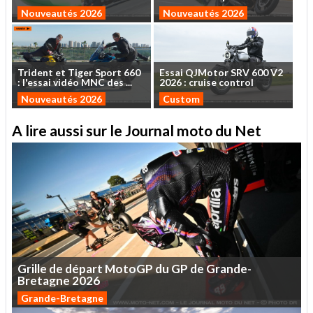
Nouveautés 2026
Nouveautés 2026
Trident
et
Tiger
Sport
660
Essai
QJMotor
SRV
600
V2
:
l'essai
vidéo
MNC
des
...
2026
:
cruise
control
Nouveautés 2026
Custom
A lire aussi sur le Journal moto du Net
Grille
de
départ
MotoGP
du
GP
de
Grande-
Bretagne
2026
Grande-Bretagne