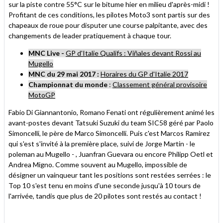
sur la piste contre 55°C sur le bitume hier en milieu d'après-midi !
Profitant de ces conditions, les pilotes Moto3 sont partis sur des
chapeaux de roue pour disputer une course palpitante, avec des
changements de leader pratiquement à chaque tour.
MNC Live -
GP d'Italie Qualifs : Viñales devant Rossi au
Mugello
MNC du 29 mai 2017
:
Horaires du GP d'Italie 2017
Championnat du monde
:
Classement général provisoire
MotoGP
Fabio Di Giannantonio, Romano Fenati ont régulièrement animé les
avant-postes devant Tatsuki Suzuki du team SIC58 géré par Paolo
Simoncelli, le père de Marco Simoncelli. Puis c'est Marcos Ramirez
qui s'est s'invité à la première place, suivi de Jorge Martin - le
poleman au Mugello - , Juanfran Guevara ou encore Philipp Oetl et
Andrea Migno. Comme souvent au Mugello, impossible de
désigner un vainqueur tant les positions sont restées serrées : le
Top 10 s'est tenu en moins d'une seconde jusqu'à 10 tours de
l'arrivée, tandis que plus de 20 pilotes sont restés au contact !