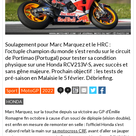
Soulagement pour Marc Marquez et le HRC :
l'octuple champion du monde s'est rendu sur le circuit
de Portimao (Portugal) pour tester sa condition
physique sur une Honda RCV213V-S, avec succès et
sans gêne majeure. Prochain objectif : les tests de
pré-saison en Malaisie le 5 février. Débriefing.
Imprimer
Envoyer
Partager
Partager
0
+
Sport
MotoGP
2022
cet
sur
sur
article
Twitter
Facebook
HONDA
à
un
Marc Marquez, sur la touche depuis sa victoire au GP d'Émilie
ami
Romagne fin octobre à cause d'un souci de diplopie (vision double),
est enfin en mesure de remonter en selle : l'officiel Honda s'est
d'abord refait la main sur
sa motocross CRF
, avant d'aller se jauger