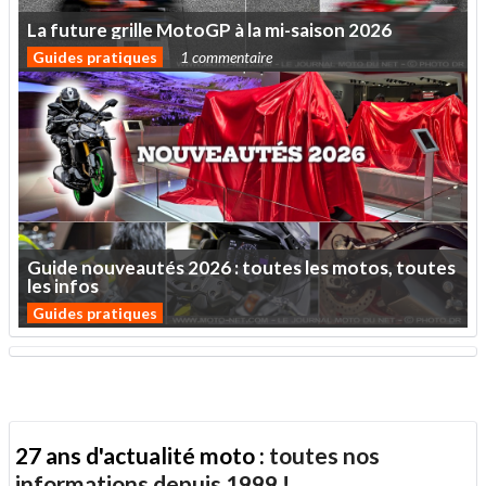
La
future
grille
MotoGP
à
la
mi-saison
2026
Guides pratiques
1 commentaire
Guide
nouveautés
2026
:
toutes
les
motos,
toutes
les
infos
Guides pratiques
27 ans d'actualité moto :
toutes nos
informations depuis 1999 !