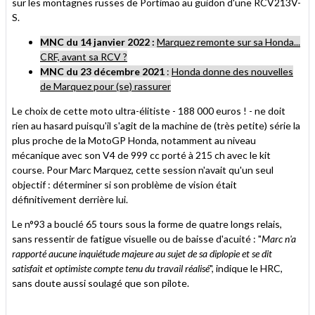
sur les montagnes russes de Portimao au guidon d'une RCV213V-
S.
MNC du 14 janvier 2022 :
Marquez remonte sur sa Honda...
CRF, avant sa RCV ?
MNC du 23 décembre 2021
:
Honda donne des nouvelles
de Marquez pour (se) rassurer
Le choix de cette moto ultra-élitiste - 188 000 euros ! - ne doit
rien au hasard puisqu'il s'agit de la machine de (très petite) série la
plus proche de la MotoGP Honda, notamment au niveau
mécanique avec son V4 de 999 cc porté à 215 ch avec le kit
course. Pour Marc Marquez, cette session n'avait qu'un seul
objectif : déterminer si son problème de vision était
définitivement derrière lui.
Le n°93 a bouclé 65 tours sous la forme de quatre longs relais,
sans ressentir de fatigue visuelle ou de baisse d'acuité : "
Marc n'a
rapporté aucune inquiétude majeure au sujet de sa diplopie et se dit
satisfait et optimiste compte tenu du travail réalisé
", indique le HRC,
sans doute aussi soulagé que son pilote.