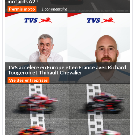
motards
A2
?
Permis moto
1 commentaire
TVS
accélère
en
Europe
et
en
France
avec
Richard
Tougeron
et
Thibault
Chevalier
Vie des entreprises