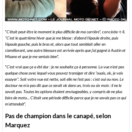
"
C'était peut-être le moment le plus difficile de ma carrière
", concède-t-il.
"C'est le quatrième hiver que je me blesse : d'abord l'épaule droite, puis
l'épaule gauche, puis le bras et, alors que tout semblait aller en
s'améliorant, une autre blessure est arrivée après que j'ai gagné à Austin et
Misano et que je me sentais bien
".
"
C'est vrai que ça a été dur : je ne souhaite ça à personne. La vue n'est pas
quelque chose avec lequel vous pouvez transiger et dire "ouais, ok, je vais
essayer". Soit votre vue est nette, soit elle ne l'est pas : c'est oui ou non. Le
docteur ne m'a pas dit que ce serait ok dans un, trois ou six mois : il ne le
savait pas. Toutes les options étaient envisageables, y compris de ne plus
faire de moto... C'était une période difficile parce que je ne savais pas ce qui
m'attendait
".
Pas de champion dans le canapé, selon
Marquez