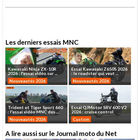
.
.
Les derniers essais MNC
Kawasaki
Ninja
ZX-10R
Essai
Kawasaki
Z650S
2026
2026
:
l'essai
vidéo
sur
...
:
le
roadster
qui
veut
...
Nouveautés 2026
Nouveautés 2026
Trident
et
Tiger
Sport
660
Essai
QJMotor
SRV
600
V2
:
l'essai
vidéo
MNC
des
...
2026
:
cruise
control
Nouveautés 2026
Custom
A lire aussi sur le Journal moto du Net