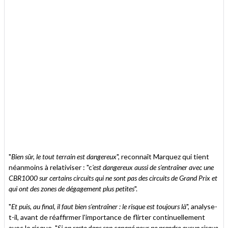
"
Bien sûr, le tout terrain est dangereux
", reconnaît Marquez qui tient
néanmoins à relativiser : "c
'est dangereux aussi de s'entraîner avec une
CBR1000 sur certains circuits qui ne sont pas des circuits de Grand Prix et
qui ont des zones de dégagement plus petites
".
"
Et puis, au final, il faut bien s'entraîner : le risque est toujours là
", analyse-
t-il, avant de réaffirmer l'importance de flirter continuellement
avec le risque. "
Si
on reste dans son canapé pour ne prendre aucun risque,