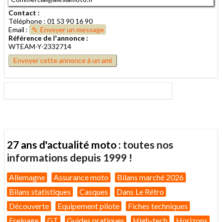
Contact :
Téléphone : 01 53 90 16 90
Email :
Envoyer un message
Référence de l'annonce :
WTEAM-Y-2332714
Envoyer cette annonce à un ami
27 ans d'actualité moto :
toutes nos
informations depuis 1999 !
Allemagne
Assurance moto
Bilans marché 2026
Bilans statistiques
Casques
Dans Le Rétro
Découverte
Equipement pilote
Fiches techniques
Freinage
GT
Guides pratiques
High-tech
Horizons