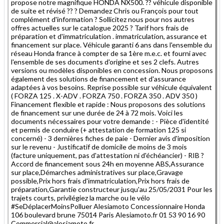
propose notre magnifique HONDA NX500. ?? véhicule disponible
de suite et révisé ?? ? Demandez Chris ou François pour tout
complément d'information ? Sollicitez nous pour nos autres
offres actuelles sur le catalogue 2025 ? Tarif hors frais de
préparation et d'immatriculation . immatriculation, assurance et
financement sur place. Véhicule garanti 6 ans dans l'ensemble du
réseau Honda france à compter de sa 1ère m.e.c. et fourni avec
l'ensemble de ses documents d'origine et ses 2 clefs. Autres
versions ou modèles disponibles en concession. Nous proposons
également des solutions de financement et d'assurance
adaptées à vos besoins. Reprise possible sur véhicule équivalent
( FORZA 125 . X-ADV . FORZA 750 . FORZA 350 . ADV 350 )
Financement flexible et rapide : Nous proposons des solutions
de financement sur une durée de 24 à 72 mois. Voici les
documents nécessaires pour votre demande : - Pièce d'identité
et permis de conduire (+ attestation de formation 125 si
concerné) - 3 dernières fiches de paie - Dernier avis d'imposition
sur le revenu - Justificatif de domicile de moins de 3 mois
(facture uniquement, pas d'attestation ni d'échéancier) - RIB ?
Accord de financement sous 24h en moyenne ABS,Assurance
sur place,Démarches administratives sur place,Gravage
possible,Prix hors frais d'immatriculation,Prix hors frais de
préparation,Garantie constructeur jusqu'au 25/05/2031 Pour les
trajets courts, privilégiez la marche ou le vélo
#SeDéplacerMoinsPolluer Alesiamoto Concessionnaire Honda
106 boulevard brune 75014 Paris Alesiamoto.fr 01 53 90 16 90
Commercial@alesiamoto.fr