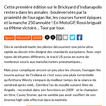
Cette première édition sur le Brickyard d'Indianapolis
restera dans les annales : bouleversées par la
proximité de l'ouragan Ike, les courses furent épiques
et la manche 250 annulée ! En MotoGP, Rossi briguait
sa 69ème victoire... Tour par tour.
Imprimer
Envoyer
Partager
Partager
6
+
Sport
MotoGP
2008
cet
sur
sur
article
Twitter
Facebook
Dès le vendredi matin, les pilotes découvrent une piste ultra-
à
rapide au dessin très éloigné des standards européens. Avec sept
un
types de bitumes différents, le tracé US pose en outre de
ami
nombreux soucis aux manufacturiers pneumatiques...
Mais pour compliquer encore un peu plus les choses, l'ouragan Ike
tourne autour de l'Indiana et c'est sous une pluie torrentielle
qu'Anthony Westy s'empare du meilleur temps de la séance de
vendredi après-midi... Derrière l'as du mouillé suivent Alex de
Angelis - reconduit dans ses fonctions en 2009 - et le champion
en titre, Casey Stoner, qui ne semble pas avoir souffert de son
énorme high side effectué dans la matinée.