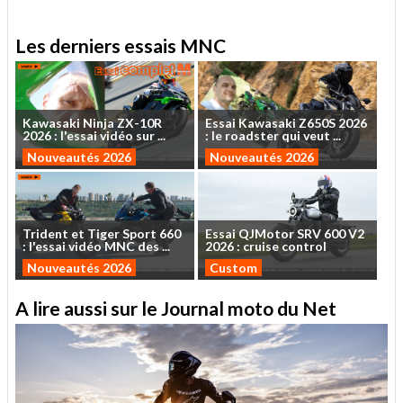
Les derniers essais MNC
Kawasaki
Ninja
ZX-10R
Essai
Kawasaki
Z650S
2026
2026
:
l'essai
vidéo
sur
...
:
le
roadster
qui
veut
...
Nouveautés 2026
Nouveautés 2026
Trident
et
Tiger
Sport
660
Essai
QJMotor
SRV
600
V2
:
l'essai
vidéo
MNC
des
...
2026
:
cruise
control
Nouveautés 2026
Custom
A lire aussi sur le Journal moto du Net