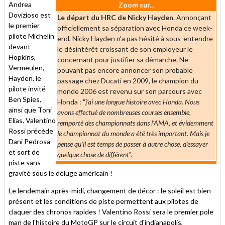
Andrea
Zoom sur...
Dovizioso est
Le départ du HRC de Nicky Hayden
. Annonçant
le premier
officiellement sa séparation avec Honda ce week-
pilote Michelin
end, Nicky Hayden n'a pas hésité à sous-entendre
devant
le désintérêt croissant de son employeur le
Hopkins,
concernant pour justifier sa démarche. Ne
Vermeulen,
pouvant pas encore annoncer son probable
Hayden, le
passage chez Ducati en 2009, le champion du
pilote invité
monde 2006 est revenu sur son parcours avec
Ben Spies,
Honda : "
j'ai une longue histoire avec Honda. Nous
ainsi que Toni
avons effectué de nombreuses courses ensemble,
Elias. Valentino
remporté des championnats dans l'AMA, et évidemment
Rossi précède
le championnat du monde a été très important. Mais je
Dani Pedrosa
pense qu'il est temps de passer à autre chose, d'essayer
et sort de
quelque chose de différent
".
piste sans
gravité sous le déluge américain !
Le lendemain après-midi, changement de décor : le soleil est bien
présent et les conditions de piste permettent aux pilotes de
claquer des chronos rapides ! Valentino Rossi sera le premier pole
man de l'histoire du MotoGP sur le circuit d'indianapolis,