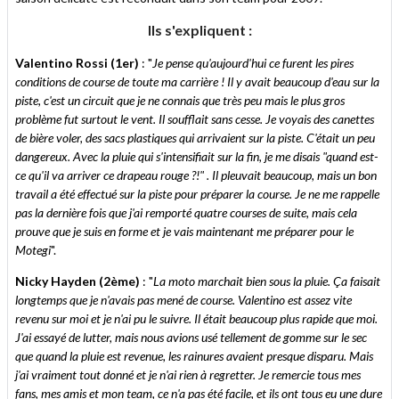
Ils s'expliquent :
Valentino Rossi (1er)
: "
Je pense qu'aujourd'hui ce furent les pires
conditions de course de toute ma carrière ! Il y avait beaucoup d'eau sur la
piste, c'est un circuit que je ne connais que très peu mais le plus gros
problème fut surtout le vent. Il soufflait sans cesse. Je voyais des canettes
de bière voler, des sacs plastiques qui arrivaient sur la piste. C'était un peu
dangereux. Avec la pluie qui s'intensifiait sur la fin, je me disais "quand est-
ce qu'il va arriver ce drapeau rouge ?!" . Il pleuvait beaucoup, mais un bon
travail a été effectué sur la piste pour préparer la course. Je ne me rappelle
pas la dernière fois que j'ai remporté quatre courses de suite, mais cela
prouve que je suis en forme et je vais maintenant me préparer pour le
Motegi
".
Nicky Hayden (2ème)
: "
La moto marchait bien sous la pluie. Ça faisait
longtemps que je n'avais pas mené de course. Valentino est assez vite
revenu sur moi et je n'ai pu le suivre. Il était beaucoup plus rapide que moi.
J'ai essayé de lutter, mais nous avions usé tellement de gomme sur le sec
que quand la pluie est revenue, les rainures avaient presque disparu. Mais
j'ai vraiment tout donné et je n'ai rien à regretter. Je remercie tous mes
fans, mes amis et mon team, ce n'a pas été facile, et ils ont tous eu une dure