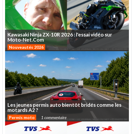
Kawasaki
Ninja
ZX-10R
2026
:
l'essai
vidéo
sur
Moto-Net.Com
Nouveautés 2026
Les
jeunes
permis
auto
bientôt
bridés
comme
les
motards
A2
?
Permis moto
1 commentaire