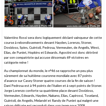
Valentino Rossi sera donc logiquement déclaré vainqueur de cette
course à rebondissements devant Hayden, Lorenzo, Stoner,
Dovizioso, Spies, Guintoli, Pedrosa, Vermeulen, de Angelis, West,
Elias, de Puniet, Hopkins et Edwards. Agostini est donc détrôné
par son compatriote qui accuse désormais 69 victoires en
catégorie reine !
Au championnat du monde, le n°46 se rapproche un peu plus
sûrement de sa huitième couronne mondiale avec 87 points
d'avance sur Casey Stoner quatre courses de la fin de saison !
Dani Pedrosa est à 94 points de l'italien et à sept points de Stoner.
Jorge Lorenzo conforte sa quatrième place devant Dovizioso,
Vermeulen, Edwards, Hayden, Nakano, Elias, Capirossi, Toseland,
Guintoli, de Angelis, Melandri et Randy de Puniet qui malgré une
saison délicate est reconduit dans son team pour 2009.