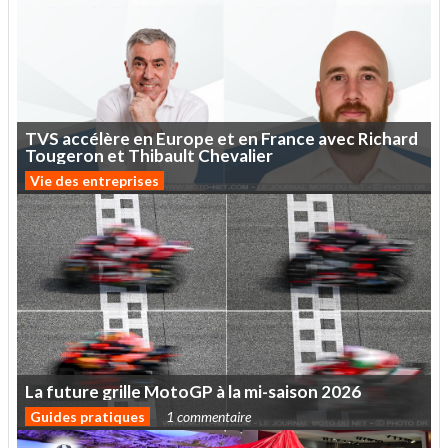
TVS
accélère
en
Europe
et
en
France
avec
Richard
Tougeron
et
Thibault
Chevalier
Vie des entreprises
La
future
grille
MotoGP
à
la
mi-saison
2026
Guides pratiques
1 commentaire