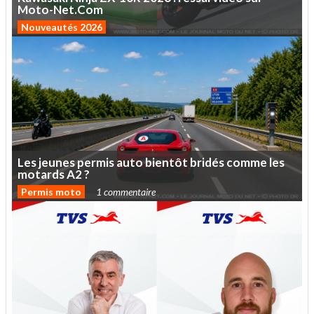
Moto-Net.Com
Nouveautés 2026
Les
jeunes
permis
auto
bientôt
bridés
comme
les
motards
A2
?
Permis moto
1 commentaire