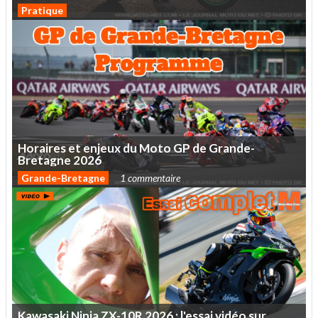
Pratique
Horaires
et
enjeux
du
Moto
GP
de
Grande-
Bretagne
2026
Grande-Bretagne
1 commentaire
Kawasaki
Ninja
ZX-10R
2026
:
l'essai
vidéo
sur