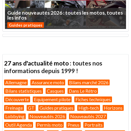
Guide
nouveautés
2026
:
toutes
les
motos,
toutes
les
infos
Guides pratiques
27 ans d'actualité moto :
toutes nos
informations depuis 1999 !
Allemagne
Assurance moto
Bilans marché 2026
Bilans statistiques
Casques
Dans Le Rétro
Découverte
Equipement pilote
Fiches techniques
Freinage
GT
Guides pratiques
High-tech
Horizons
Lobbying
Nouveautés 2026
Nouveautés 2027
Outil Agenda
Permis moto
Pneus
Portraits