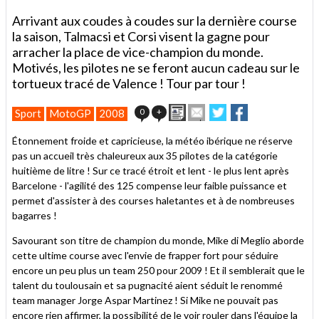
Arrivant aux coudes à coudes sur la dernière course
la saison, Talmacsi et Corsi visent la gagne pour
arracher la place de vice-champion du monde.
Motivés, les pilotes ne se feront aucun cadeau sur le
tortueux tracé de Valence ! Tour par tour !
Imprimer
Envoyer
Partager
Partager
0
+
Sport
MotoGP
2008
cet
sur
sur
article
Twitter
Facebook
Étonnement froide et capricieuse, la météo ibérique ne réserve
à
pas un accueil très chaleureux aux 35 pilotes de la catégorie
un
huitième de litre ! Sur ce tracé étroit et lent - le plus lent après
ami
Barcelone - l'agilité des 125 compense leur faible puissance et
permet d'assister à des courses haletantes et à de nombreuses
bagarres !
Savourant son titre de champion du monde, Mike di Meglio aborde
cette ultime course avec l'envie de frapper fort pour séduire
encore un peu plus un team 250 pour 2009 ! Et il semblerait que le
talent du toulousain et sa pugnacité aient séduit le renommé
team manager Jorge Aspar Martinez ! Si Mike ne pouvait pas
encore rien affirmer, la possibilité de le voir rouler dans l'équipe la