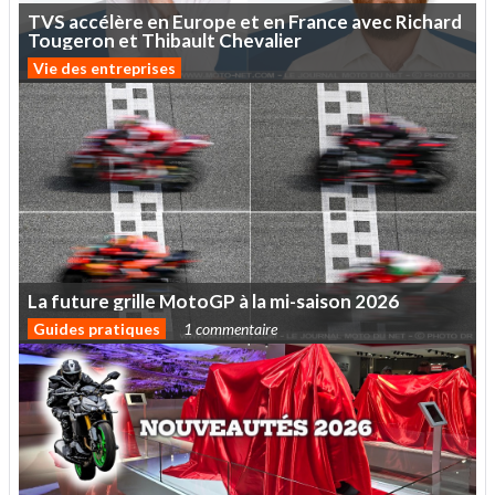
TVS
accélère
en
Europe
et
en
France
avec
Richard
Tougeron
et
Thibault
Chevalier
Vie des entreprises
La
future
grille
MotoGP
à
la
mi-saison
2026
Guides pratiques
1 commentaire