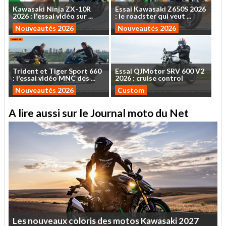
Kawasaki
Ninja
ZX-10R
Essai
Kawasaki
Z650S
2026
2026
:
l'essai
vidéo
sur
...
:
le
roadster
qui
veut
...
Nouveautés 2026
Nouveautés 2026
Trident
et
Tiger
Sport
660
Essai
QJMotor
SRV
600
V2
:
l'essai
vidéo
MNC
des
...
2026
:
cruise
control
Nouveautés 2026
Custom
A lire aussi sur le Journal moto du Net
Les
nouveaux
coloris
des
motos
Kawasaki
2027