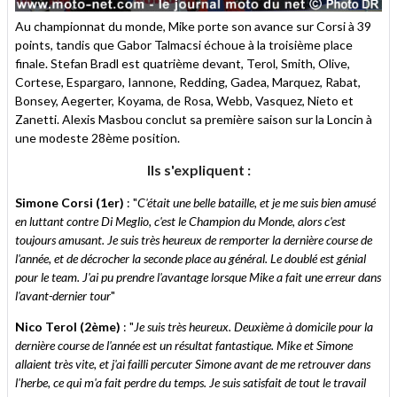
Au championnat du monde, Mike porte son avance sur Corsi à 39
points, tandis que Gabor Talmacsi échoue à la troisième place
finale. Stefan Bradl est quatrième devant, Terol, Smith, Olive,
Cortese, Espargaro, Iannone, Redding, Gadea, Marquez, Rabat,
Bonsey, Aegerter, Koyama, de Rosa, Webb, Vasquez, Nieto et
Zanetti. Alexis Masbou conclut sa première saison sur la Loncin à
une modeste 28ème position.
Ils s'expliquent :
Simone Corsi (1er)
: "
C'était une belle bataille, et je me suis bien amusé
en luttant contre Di Meglio, c'est le Champion du Monde, alors c'est
toujours amusant. Je suis très heureux de remporter la dernière course de
l'année, et de décrocher la seconde place au général. Le doublé est génial
pour le team. J'ai pu prendre l'avantage lorsque Mike a fait une erreur dans
l'avant-dernier tour
"
Nico Terol (2ème)
: "
Je suis très heureux. Deuxième à domicile pour la
dernière course de l'année est un résultat fantastique. Mike et Simone
allaient très vite, et j'ai failli percuter Simone avant de me retrouver dans
l'herbe, ce qui m'a fait perdre du temps. Je suis satisfait de tout le travail