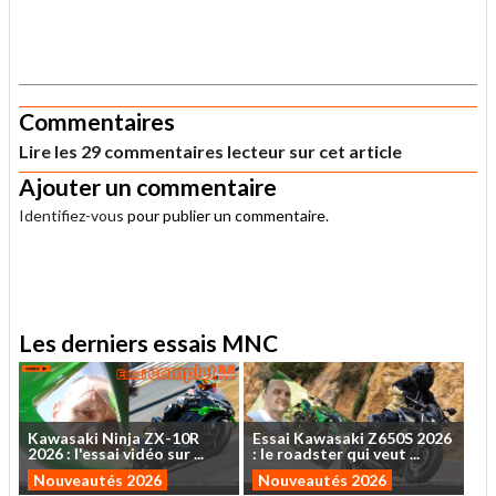
.
Commentaires
Lire les 29 commentaires lecteur sur cet article
Ajouter un commentaire
Identifiez-vous
pour publier un commentaire.
.
Les derniers essais MNC
Kawasaki
Ninja
ZX-10R
Essai
Kawasaki
Z650S
2026
2026
:
l'essai
vidéo
sur
...
:
le
roadster
qui
veut
...
Nouveautés 2026
Nouveautés 2026