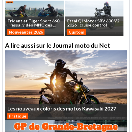
Trident
et
Tiger
Sport
660
Essai
QJMotor
SRV
600
V2
:
l'essai
vidéo
MNC
des
...
2026
:
cruise
control
Nouveautés 2026
Custom
A lire aussi sur le Journal moto du Net
Les
nouveaux
coloris
des
motos
Kawasaki
2027
Pratique