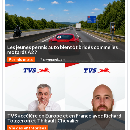
Les
jeunes
permis
auto
bientôt
bridés
comme
les
motards
A2
?
Permis moto
1 commentaire
TVS
accélère
en
Europe
et
en
France
avec
Richard
Tougeron
et
Thibault
Chevalier
Vie des entreprises