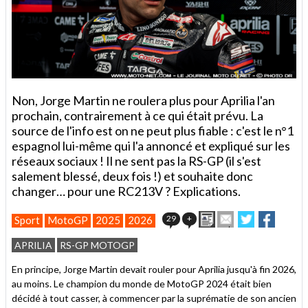
Non, Jorge Martin ne roulera plus pour Aprilia l'an
prochain, contrairement à ce qui était prévu. La
source de l'info est on ne peut plus fiable : c'est le n°1
espagnol lui-même qui l'a annoncé et expliqué sur les
réseaux sociaux ! Il ne sent pas la RS-GP (il s'est
salement blessé, deux fois !) et souhaite donc
changer… pour une RC213V ? Explications.
Imprimer
Envoyer
Partager
Partage
29
+
Sport
MotoGP
2025
2026
cet
sur
sur
article
Twitter
Facebook
APRILIA
RS-GP MOTOGP
à
un
En principe, Jorge Martin devait rouler pour Aprilia jusqu'à fin 2026,
ami
au moins. Le champion du monde de MotoGP 2024 était bien
décidé à tout casser, à commencer par la suprématie de son ancien