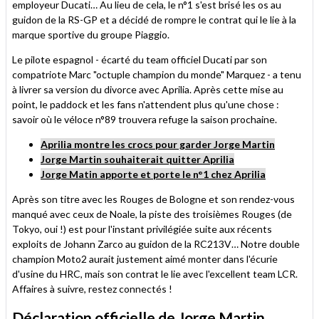
employeur Ducati… Au lieu de cela, le n°1 s'est brisé les os au
guidon de la RS-GP et a décidé de rompre le contrat qui le lie à la
marque sportive du groupe Piaggio.
Le pilote espagnol - écarté du team officiel Ducati par son
compatriote Marc "octuple champion du monde" Marquez - a tenu
à livrer sa version du divorce avec Aprilia. Après cette mise au
point, le paddock et les fans n'attendent plus qu'une chose :
savoir où le véloce n°89 trouvera refuge la saison prochaine.
Aprilia montre les crocs pour garder Jorge Martin
Jorge Martin souhaiterait quitter Aprilia
Jorge Matin apporte et porte le n°1 chez Aprilia
Après son titre avec les Rouges de Bologne et son rendez-vous
manqué avec ceux de Noale, la piste des troisièmes Rouges (de
Tokyo, oui !) est pour l'instant privilégiée suite aux récents
exploits de Johann Zarco au guidon de la RC213V… Notre double
champion Moto2 aurait justement aimé monter dans l'écurie
d'usine du HRC, mais son contrat le lie avec l'excellent team LCR.
Affaires à suivre, restez connectés !
Déclaration officielle de Jorge Martin