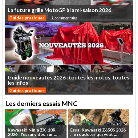
La
future
grille
MotoGP
à
la
mi-saison
2026
Guides pratiques
1 commentaire
Guide
nouveautés
2026
:
toutes
les
motos,
toutes
les
infos
Guides pratiques
Les derniers essais MNC
Kawasaki
Ninja
ZX-10R
Essai
Kawasaki
Z650S
2026
2026
:
l'essai
vidéo
sur
...
:
le
roadster
qui
veut
...