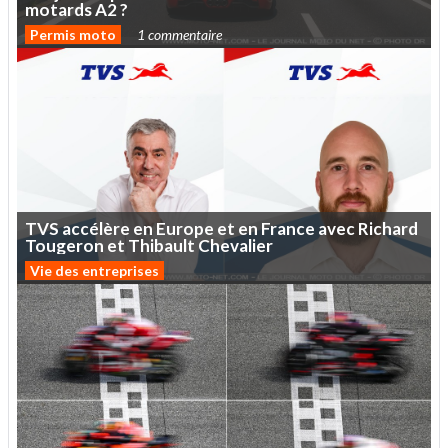
motards
A2
?
Permis moto
1 commentaire
TVS
accélère
en
Europe
et
en
France
avec
Richard
Tougeron
et
Thibault
Chevalier
Vie des entreprises