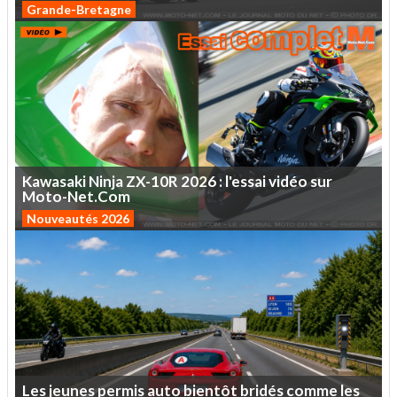
Grande-Bretagne
Kawasaki
Ninja
ZX-10R
2026
:
l'essai
vidéo
sur
Moto-Net.Com
Nouveautés 2026
Les
jeunes
permis
auto
bientôt
bridés
comme
les