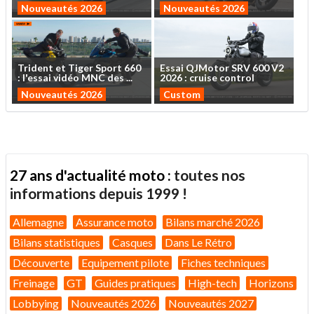
Nouveautés 2026
Nouveautés 2026
Trident
et
Tiger
Sport
660
Essai
QJMotor
SRV
600
V2
:
l'essai
vidéo
MNC
des
...
2026
:
cruise
control
Nouveautés 2026
Custom
27 ans d'actualité moto :
toutes nos
informations depuis 1999 !
Allemagne
Assurance moto
Bilans marché 2026
Bilans statistiques
Casques
Dans Le Rétro
Découverte
Equipement pilote
Fiches techniques
Freinage
GT
Guides pratiques
High-tech
Horizons
Lobbying
Nouveautés 2026
Nouveautés 2027