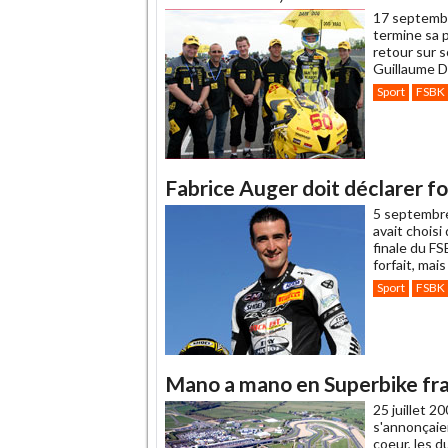
17 septemb
termine sa 
retour sur s
Guillaume D
Sport
FSBK
Fabrice Auger doit déclarer fo
5 septembr
avait choisi
finale du F
forfait, mais
Sport
FSBK
Mano a mano en Superbike fra
25 juillet 2
s'annonçaie
coeur, les 