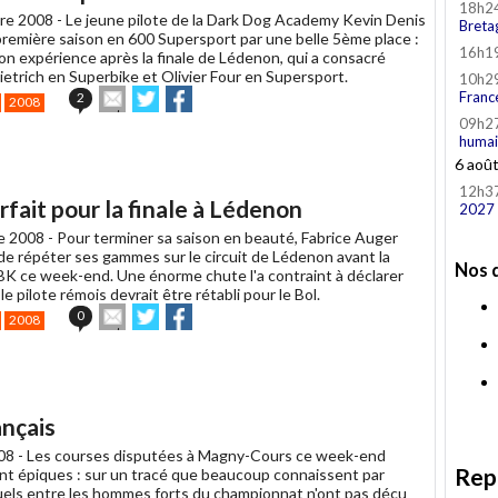
18h2
re 2008 -
Le jeune pilote de la Dark Dog Academy Kevin Denis
Breta
première saison en 600 Supersport par une belle 5ème place :
16h1
on expérience après la finale de Lédenon, qui a consacré
ietrich en Superbike et Olivier Four en Supersport.
10h2
Envoyer
Partager
Partager
Franc
2
2008
cet
sur
sur
09h2
article
Twitter
Facebook
humai
à
6 aoû
un
ami
12h3
rfait pour la finale à Lédenon
2027
e 2008 -
Pour terminer sa saison en beauté, Fabrice Auger
 de répéter ses gammes sur le circuit de Lédenon avant la
Nos 
SBK ce week-end. Une énorme chute l'a contraint à déclarer
 le pilote rémois devrait être rétabli pour le Bol.
Envoyer
Partager
Partager
0
2008
cet
sur
sur
article
Twitter
Facebook
à
un
ami
nçais
008 -
Les courses disputées à Magny-Cours ce week-end
Rep
nt épiques : sur un tracé que beaucoup connaissent par
duels entre les hommes forts du championnat n'ont pas déçu