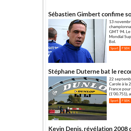
Sébastien Gimbert confime so
13 novembr
championnat
GMT 94. Le 
Mondial Sup
Bol.
Sport
FSBK
Stéphane Duterne bat le recor
22 septemb
Carole à la 
France pour 
(1'00.751), 
Sport
FSBK
Kevin Denis, révélation 2008