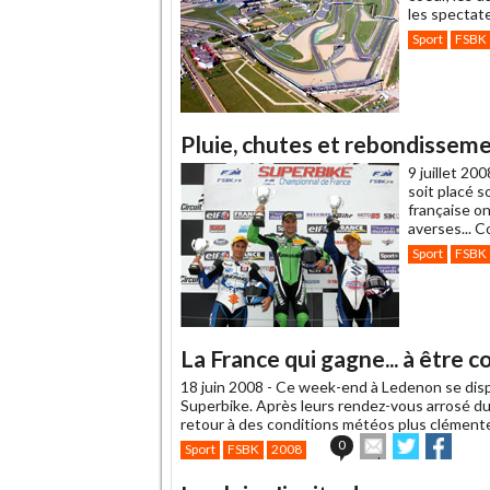
les spectate
Sport
FSBK
Pluie, chutes et rebondisseme
9 juillet 200
soit placé so
française o
averses... C
Sport
FSBK
La France qui gagne... à être c
18 juin 2008 -
Ce week-end à Ledenon se disp
Superbike. Après leurs rendez-vous arrosé du
retour à des conditions météos plus clémente
Envoyer
Partager
Parta
0
Sport
FSBK
2008
cet
sur
sur
article
Twitter
Faceboo