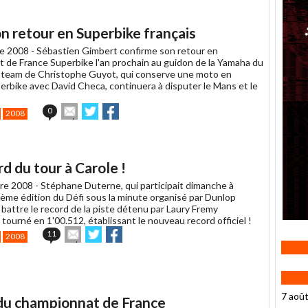
n retour en Superbike français
e 2008 -
Sébastien Gimbert confirme son retour en
 de France Superbike l'an prochain au guidon de la Yamaha du
team de Christophe Guyot, qui conserve une moto en
erbike avec David Checa, continuera à disputer le Mans et le
Envoyer
Partager
Partager
0
2008
cet
sur
sur
article
Twitter
Facebook
à
un
d du tour à Carole !
ami
re 2008 -
Stéphane Duterne, qui participait dimanche à
2ème édition du Défi sous la minute organisé par Dunlop
battre le record de la piste détenu par Laury Fremy
a tourné en 1'00.512, établissant le nouveau record officiel !
Envoyer
Partager
Partager
11
2008
cet
sur
sur
article
Twitter
Facebook
à
un
ami
7 aoû
 du championnat de France