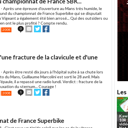
au championnat de France SBK...
 -
Après une épreuve d'ouverture au Mans très humide, le
ound du championnat de France Superbike qui se disputait
 Vigeant a également été bien arrosé... Qui des outsiders ou
en ont le plus profité ? Compte rendu.
Envoyer
Partager
Partager
0
2008
cet
sur
sur
article
Twitter
Facebook
à
un
ami
une fracture de la clavicule et d'une
 -
Après être resté dix jours à l'hôpital suite à sa chute lors
 du Mans, Guillaume Marcolini est sorti le 28 avril. Mais
'épaule, il a repassé une radio lundi. Verdict : fracture de la
 luxation du sternum... Courage !
Les 
Envoyer
Partager
Partager
1
2008
cet
sur
sur
article
Twitter
Facebook
à
un
ami
Kaw
at de France Superbike
10R
vidé
8 -
C'est sous un timide soleil que les as de la vitesse
Net