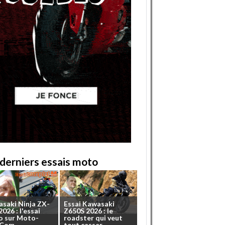
derniers essais moto
asaki
Ninja
ZX-
Essai
Kawasaki
2026
:
l'essai
Z650S
2026
:
le
o
sur
Moto-
roadster
qui
veut
.Com
tout
casser