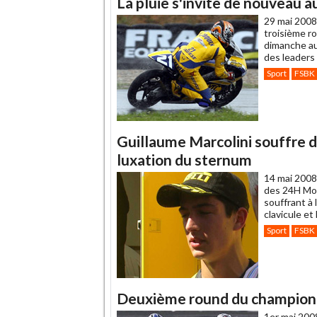
La pluie s'invite de nouveau 
à
un
29 mai 2008
ami
troisième r
dimanche au
des leaders 
Sport
FSBK
Guillaume Marcolini souffre d'
luxation du sternum
14 mai 2008
des 24H Moto
souffrant à l
clavicule et
Sport
FSBK
Deuxième round du championn
1er mai 200