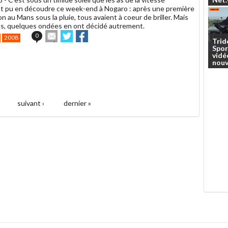
nt pu en découdre ce week-end à Nogaro : après une première
n au Mans sous la pluie, tous avaient à coeur de briller. Mais
ns, quelques ondées en ont décidé autrement.
Envoyer
Partager
Partager
0
2008
Trid
cet
sur
sur
Spor
article
Twitter
Facebook
vidé
à
nouv
un
ami
suivant ›
dernier »