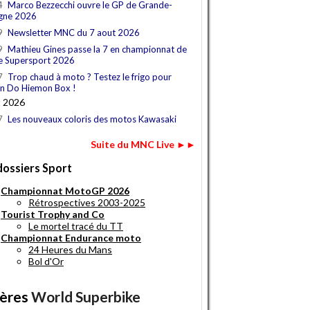
4
Marco Bezzecchi ouvre le GP de Grande-
gne 2026
9
Newsletter MNC du 7 aout 2026
9
Mathieu Gines passe la 7 en championnat de
e Supersport 2026
7
Trop chaud à moto ? Testez le frigo pour
n Do Hiemon Box !
t 2026
7
Les nouveaux coloris des motos Kawasaki
Suite du MNC Live ►►
dossiers Sport
Championnat MotoGP 2026
Rétrospectives 2003-2025
Tourist Trophy and Co
Le mortel tracé du TT
Championnat Endurance moto
24 Heures du Mans
Bol d'Or
ères
World Superbike