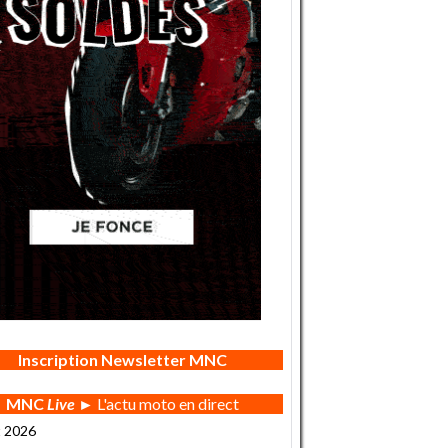
Inscription Newsletter MNC
MNC
Live
► L'actu moto en direct
t 2026