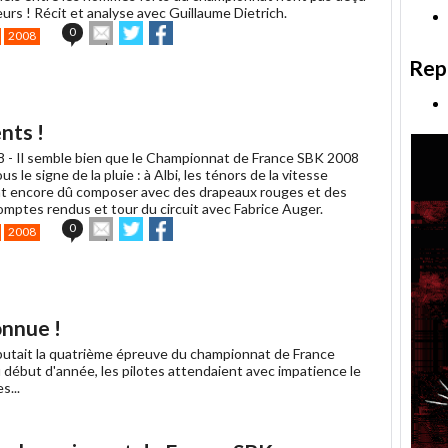
urs ! Récit et analyse avec Guillaume Dietrich.
Envoyer
Partager
Partager
0
2008
cet
sur
sur
article
Twitter
Facebook
Rep
à
un
ami
nts !
8 -
Il semble bien que le Championnat de France SBK 2008
us le signe de la pluie : à Albi, les ténors de la vitesse
nt encore dû composer avec des drapeaux rouges et des
omptes rendus et tour du circuit avec Fabrice Auger.
Envoyer
Partager
Partager
0
2008
cet
sur
sur
article
Twitter
Facebook
à
un
ami
onnue !
utait la quatrième épreuve du championnat de France
 début d'année, les pilotes attendaient avec impatience le
s...
ger
k