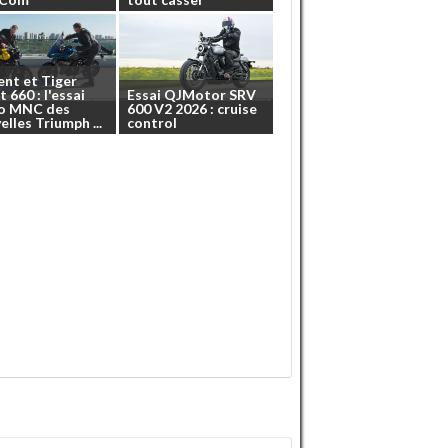
ent
et
Tiger
t
660
:
l'essai
Essai
QJMotor
SRV
o
MNC
des
600
V2
2026
:
cruise
elles
Triumph
...
control