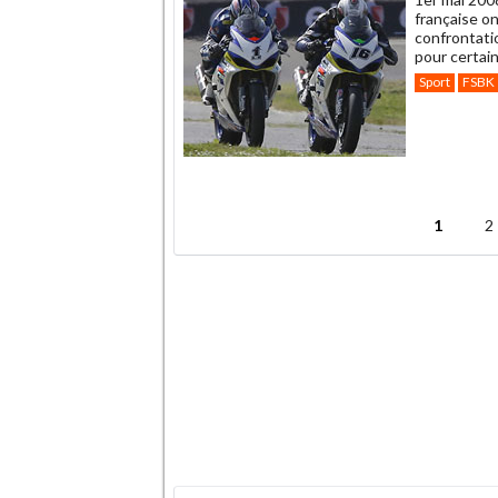
française o
confrontatio
pour certai
Sport
FSBK
.
1
2
Pages