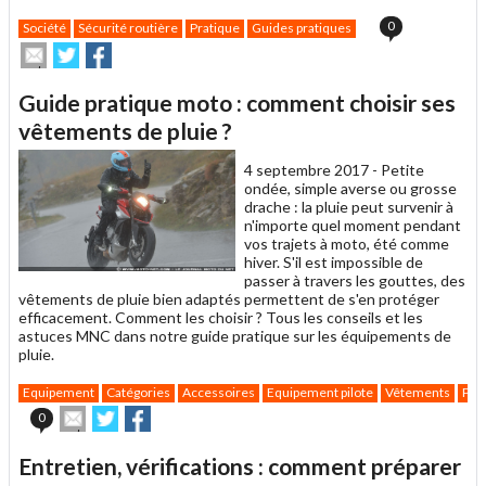
0
Société
Sécurité routière
Pratique
Guides pratiques
Envoyer
Partager
Partager
cet
sur
sur
article
Twitter
Facebook
Guide pratique moto : comment choisir ses
à
un
vêtements de pluie ?
ami
4 septembre 2017 -
Petite
ondée, simple averse ou grosse
drache : la pluie peut survenir à
n'importe quel moment pendant
vos trajets à moto, été comme
hiver. S'il est impossible de
passer à travers les gouttes, des
vêtements de pluie bien adaptés permettent de s'en protéger
efficacement. Comment les choisir ? Tous les conseils et les
astuces MNC dans notre guide pratique sur les équipements de
pluie.
Equipement
Catégories
Accessoires
Equipement pilote
Vêtements
Pra
Envoyer
Partager
Partager
0
cet
sur
sur
article
Twitter
Facebook
Entretien, vérifications : comment préparer
à