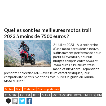
Quelles sont les meilleures motos trail
2023 à moins de 7500 euros ?
21 juillet 2023 -
A la recherche
d'une moto baroudeuse neuve,
suffisamment performante pour
partir à l'aventure, pour un
budget compris entre 5500 et
7500 euros ? Plusieurs trails -
mono et bicylindre - répondent
présents : sélection MNC avec leurs caractéristiques, leur
compatibilité permis A2 et nos avis. Suivez le guide du Journal
Moto du Net !
Motos
Trail
Pratique
Guides pratiques
CF MOTO
HONDA
KTM
MASH
MOTO MORINI
ROYAL ENFIELD
BMW
Envoyer
Partager
Partager
4
cet
sur
sur