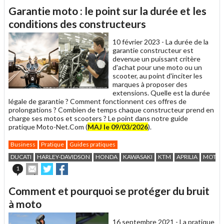
article
Twitter
Facebook
Garantie moto : le point sur la durée et les
à
un
conditions des constructeurs
ami
10 février 2023 -
La durée de la
garantie constructeur est
devenue un puissant critère
d'achat pour une moto ou un
scooter, au point d'inciter les
marques à proposer des
extensions. Quelle est la durée
légale de garantie ? Comment fonctionnent ces offres de
prolongations ? Combien de temps chaque constructeur prend en
charge ses motos et scooters ? Le point dans notre guide
pratique Moto-Net.Com (
MAJ le 09/03/2026
).
Business
Pratique
Guides pratiques
DUCATI
HARLEY-DAVIDSON
HONDA
KAWASAKI
KTM
APRILIA
MOTO 
Envoyer
Partager
Partager
1
cet
sur
sur
article
Twitter
Facebook
Comment et pourquoi se protéger du bruit
à
un
à moto
ami
16 septembre 2021 -
La pratique