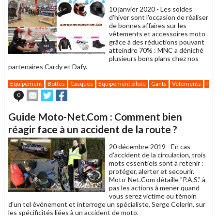
10 janvier 2020 -
Les soldes
d'hiver sont l'occasion de réaliser
de bonnes affaires sur les
vêtements et accessoires moto
grâce à des réductions pouvant
atteindre 70% : MNC a déniché
plusieurs bons plans chez nos
partenaires Cardy et Dafy.
Equipement
Bottes
Casques
Equipement pilote
Gants
Vêtements
Pra
Envoyer
Partager
Partager
0
cet
sur
sur
article
Twitter
Facebook
Guide Moto-Net.Com : Comment bien
à
un
réagir face à un accident de la route ?
ami
20 décembre 2019 -
En cas
d'accident de la circulation, trois
mots essentiels sont à retenir :
protéger, alerter et secourir.
Moto-Net.Com détaille "P.A.S." à
pas les actions à mener quand
vous serez victime ou témoin
d'un tel événement et interroge un spécialiste, Serge Celerin, sur
les spécificités liées à un accident de moto.