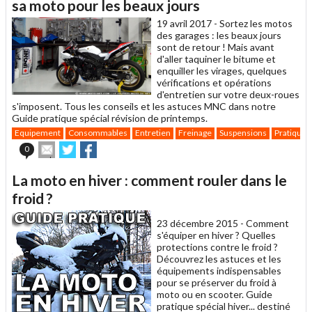
un
sa moto pour les beaux jours
ami
19 avril 2017 -
Sortez les motos
des garages : les beaux jours
sont de retour ! Mais avant
d'aller taquiner le bitume et
enquiller les virages, quelques
vérifications et opérations
d'entretien sur votre deux-roues
s'imposent. Tous les conseils et les astuces MNC dans notre
Guide pratique spécial révision de printemps.
Equipement
Consommables
Entretien
Freinage
Suspensions
Pratique
Envoyer
Partager
Partager
0
cet
sur
sur
article
Twitter
Facebook
La moto en hiver : comment rouler dans le
à
un
froid ?
ami
23 décembre 2015 -
Comment
s'équiper en hiver ? Quelles
protections contre le froid ?
Découvrez les astuces et les
équipements indispensables
pour se préserver du froid à
moto ou en scooter. Guide
pratique spécial hiver... destiné