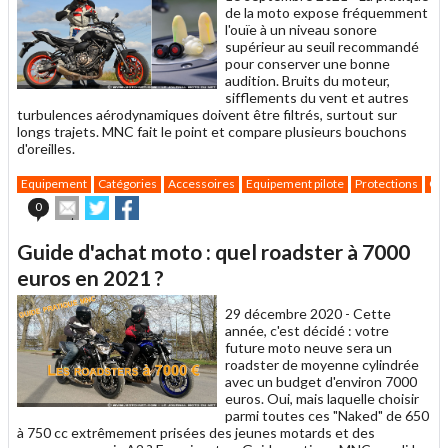
de la moto expose fréquemment
l'ouïe à un niveau sonore
supérieur au seuil recommandé
pour conserver une bonne
audition. Bruits du moteur,
sifflements du vent et autres
turbulences aérodynamiques doivent être filtrés, surtout sur
longs trajets. MNC fait le point et compare plusieurs bouchons
d'oreilles.
Equipement
Catégories
Accessoires
Equipement pilote
Protections
Gui
Envoyer
Partager
Partager
0
cet
sur
sur
article
Twitter
Facebook
Guide d'achat moto : quel roadster à 7000
à
un
euros en 2021 ?
ami
29 décembre 2020 -
Cette
année, c'est décidé : votre
future moto neuve sera un
roadster de moyenne cylindrée
avec un budget d'environ 7000
euros. Oui, mais laquelle choisir
parmi toutes ces "Naked" de 650
à 750 cc extrêmement prisées des jeunes motards et des