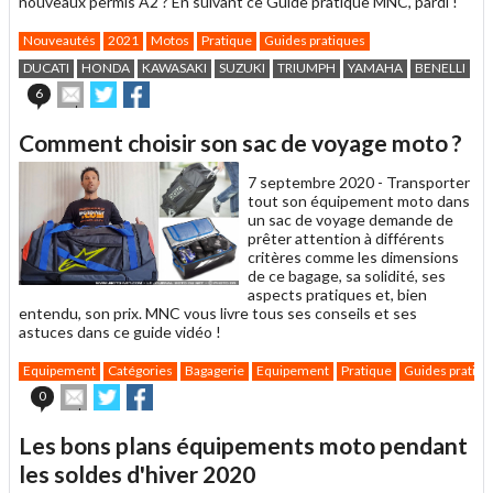
nouveaux permis A2 ? En suivant ce Guide pratique MNC, pardi !
Nouveautés
2021
Motos
Pratique
Guides pratiques
DUCATI
HONDA
KAWASAKI
SUZUKI
TRIUMPH
YAMAHA
BENELLI
Envoyer
Partager
Partager
6
cet
sur
sur
article
Twitter
Facebook
Comment choisir son sac de voyage moto ?
à
un
7 septembre 2020 -
Transporter
ami
tout son équipement moto dans
un sac de voyage demande de
prêter attention à différents
critères comme les dimensions
de ce bagage, sa solidité, ses
aspects pratiques et, bien
entendu, son prix. MNC vous livre tous ses conseils et ses
astuces dans ce guide vidéo !
Equipement
Catégories
Bagagerie
Equipement
Pratique
Guides pratiqu
Envoyer
Partager
Partager
0
cet
sur
sur
article
Twitter
Facebook
Les bons plans équipements moto pendant
à
un
les soldes d'hiver 2020
ami