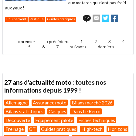
aux motards qui n'ont pas froid
aux yeux !
Envoyer
Partager
Partager
12
Equipement
Pratique
Guides pratiques
cet
sur
sur
article
Twitter
Facebook
.
à
un
« premier
‹ précédent
1
2
3
4
ami
Pages
5
6
7
suivant ›
dernier »
27 ans d'actualité moto :
toutes nos
informations depuis 1999 !
Allemagne
Assurance moto
Bilans marché 2026
Bilans statistiques
Casques
Dans Le Rétro
Découverte
Equipement pilote
Fiches techniques
Freinage
GT
Guides pratiques
High-tech
Horizons