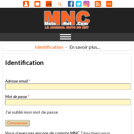
Identification
-
En savoir plus...
Identification
Adresse email
*
Mot de passe
*
J'ai oublié mon mot de passe
Vous n'avez pas encore de compte MNC ?
inscrivez-vous