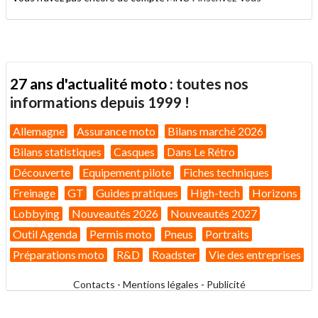
27 ans d'actualité moto :
toutes nos
informations depuis 1999 !
Allemagne
Assurance moto
Bilans marché 2026
Bilans statistiques
Casques
Dans Le Rétro
Découverte
Equipement pilote
Fiches techniques
Freinage
GT
Guides pratiques
High-tech
Horizons
Lobbying
Nouveautés 2026
Nouveautés 2027
Outil Agenda
Permis moto
Pneus
Portraits
Préparations moto
R&D
Roadster
Vie des entreprises
Contacts
-
Mentions légales
-
Publicité