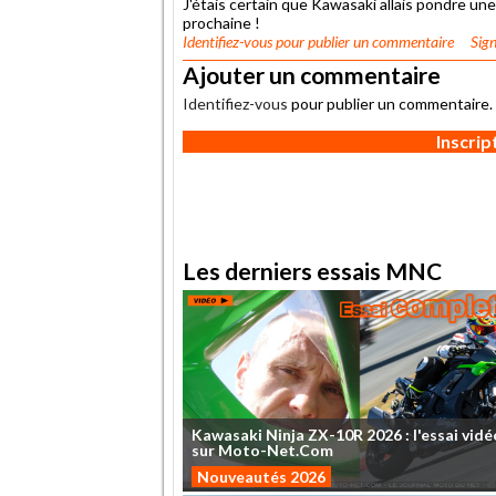
J'étais certain que Kawasaki allais pondre u
prochaine !
Identifiez-vous
pour publier un commentaire
Sign
Ajouter un commentaire
Identifiez-vous
pour publier un commentaire.
Inscri
Les derniers essais MNC
Kawasaki
Ninja
ZX-10R
2026
:
l'essai
vidé
sur
Moto-Net.Com
Nouveautés 2026