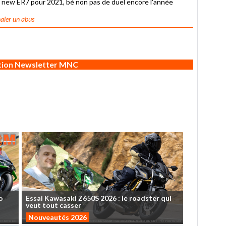
ne new ER7 pour 2021, bé non pas de duel encore l'année
aler un abus
ption Newsletter MNC
o
Essai
Kawasaki
Z650S
2026
:
le
roadster
qui
veut
tout
casser
Nouveautés 2026