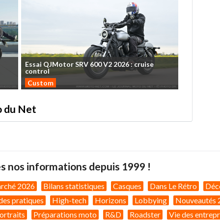
Essai
QJMotor
SRV
600
V2
2026
:
cruise
control
Custom
to du Net
s nos informations depuis 1999 !
arché 2026
Bilans statistiques
Casques
Dans Le Rétro
Déc
des pratiques
High-tech
Horizons
Lobbying
Nouveautés 
ortraits
Préparations moto
R&D
Roadster
Vie des entrepr