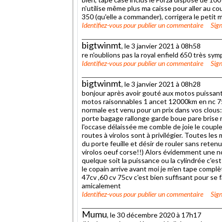
n'utilise même plus ma caisse pour aller au cour
350 (qu'elle a commander), corrigera le petit 
Identifiez-vous
pour publier un commentaire
Sign
bigtwinmt
, le 3 janvier 2021 à 08h58
re n'oublions pas la royal enfield 650 très sy
Identifiez-vous
pour publier un commentaire
Sign
bigtwinmt
, le 3 janvier 2021 à 08h28
bonjour après avoir gouté aux motos puissante
motos raisonnables 1 ancet 12000km en nc 75
normale est venu pour un prix dans vos clous
porte bagage rallonge garde boue pare brise 
l'occase délaissée me comble de joie le couple
routes à virolos sont à privilégier. Toutes les
du porte feuille et désir de rouler sans reten
virolos oeuf corse!!) Alors évidemment une nc,
quelque soit la puissance ou la cylindrée c'est d
le copain arrive avant moi je m'en tape complète
47cv ,60 cv 75cv c'est bien suffisant pour se f
amicalement
Identifiez-vous
pour publier un commentaire
Sign
Mumu
, le 30 décembre 2020 à 17h17