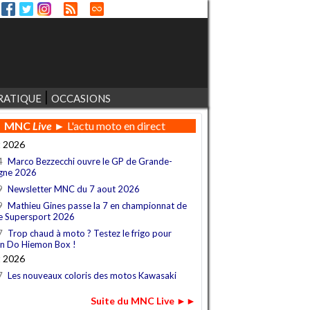
RATIQUE
OCCASIONS
MNC
Live
► L'actu moto en direct
t 2026
4
Marco Bezzecchi ouvre le GP de Grande-
gne 2026
9
Newsletter MNC du 7 aout 2026
9
Mathieu Gines passe la 7 en championnat de
e Supersport 2026
7
Trop chaud à moto ? Testez le frigo pour
n Do Hiemon Box !
t 2026
7
Les nouveaux coloris des motos Kawasaki
Suite du MNC Live ►►