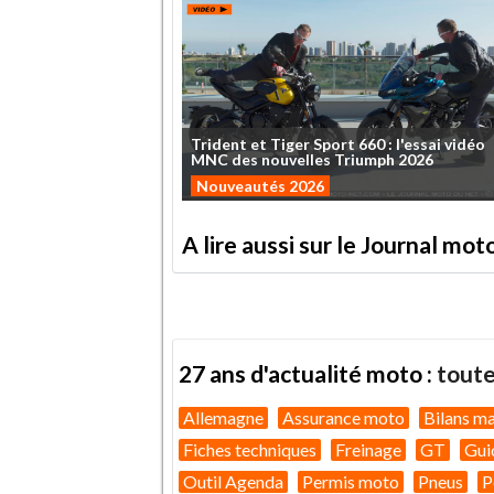
Trident
et
Tiger
Sport
660
:
l'essai
vidéo
MNC
des
nouvelles
Triumph
2026
Nouveautés 2026
A lire aussi sur le Journal mo
27 ans d'actualité moto :
toute
Allemagne
Assurance moto
Bilans m
Fiches techniques
Freinage
GT
Gui
Outil Agenda
Permis moto
Pneus
P