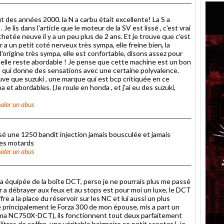
 des années 2000. la N a carbu était excellente! La S a
e lis dans l'article que le moteur de la SV est lissé , c'est vrai
chetée neuve il y a un peu plus de 2 ans. Et je trouve que c'est
a un petit coté nerveux très sympa, elle freine bien, la
 d'origine très sympa, elle est confortable, disons assez pour
t elle reste abordable ! Je pense que cette machine est un bon
qui donne des sensations avec une certaine polyvalence.
rouve que suzuki , une marque qui est bcp critiquée en ce
et abordables. (Je roule en honda , et j'ai eu des suzuki,
aler un abus
assé une 1250 bandit injection jamais bousculée et jamais
les motards
aler un abus
da équipée de la boîte DCT, perso je ne pourrais plus me passé
ir a débrayer aux feux et au stops est pour moi un luxe, le DCT
re a la place du réservoir sur les NC et lui aussi un plus
lise principalement le Forza 300 de mon épouse, mis a part un
ma NC750X-DCT), ils fonctionnent tout deux parfaitement
itres de coffre, une véritable baignoire ce petit scooter !, je