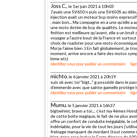
Joss C.
, le 1er juin 2021 à 10h03
J'avais une SV650 n puis une SV650S au début
injection avait un moteur bcp moins expressif . J
, mais bon... Ma compagne en a une qu'elle a a
une moto dotée de bcp de qualités. Le moteur 
finition est meilleure qu'avant, elle a un bruit
voyager a l'autre bout de la France et surtou
choix de roadster pour une moto économique 
Moi je l'aime bien :) En fait globalement, je t
moment, arrive encore a faire des motos sympa 
bmw etc)
Identifiez-vous
pour publier un commentaire
Sign
michto
, le 6 janvier 2021 à 20h19
suis ok avec toi "bigt..." g possédé dans le p
d'emmerde avec que sainte gamelle protège 
Identifiez-vous
pour publier un commentaire
Sign
Mumu
, le 5 janvier 2021 à 16h37
bigtwinmt, bravo a toi.... c'est ma 4èmes Hon
de cette boîte magique, le fait de ne plus avo
offre un confort de conduite inégalable, le coff
indéniable, pour la vie de tout les jours j'uti
freinage manquant de mordant (tout comme 
bien, tape case inclus le Forza dispose de 100 l