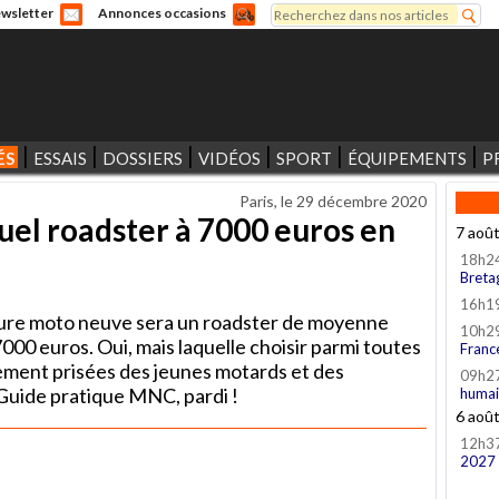
Rechercher
wsletter
Annonces occasions
Formulaire de recherche
ÉS
ESSAIS
DOSSIERS
VIDÉOS
SPORT
ÉQUIPEMENTS
P
Paris, le
29 décembre 2020
uel roadster à 7000 euros en
7 aoû
18h2
Breta
16h1
uture moto neuve sera un roadster de moyenne
10h2
000 euros. Oui, mais laquelle choisir parmi toutes
Franc
ement prisées des jeunes motards et des
09h2
Guide pratique MNC, pardi !
humai
6 aoû
12h3
2027