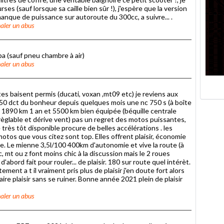
ses (sauf lorsque sa caille bien sûr !), j'espère que la version
manque de puissance sur autoroute du 300cc, a suivre... .
aler un abus
mpa (sauf pneu chambre à air)
aler un abus
s baisent permis (ducati, voxan ,mt09 etc) je reviens aux
0 dct du bonheur depuis quelques mois une nc 750 s (à boîte
: 1890 km 1 an et 5500 km bien équipée (béquille centrale
règlable et dérive vent) pas un regret des motos puissantes,
 très tôt disponible procure de belles accélérations . les
 motos que vous citez sont top. Elles offrent plaisir, économie
ue. Le mienne 3,5l/100 400km d'autonomie et vive la route (à
 mt ou z font moins chic à la discussion mais le 2 roues
'abord fait pour rouler... de plaisir. 180 sur route quel intérèt.
ment a t il vraiment pris plus de plaisir j'en doute fort alors
aire plaisir sans se ruiner. Bonne année 2021 plein de plaisir
aler un abus