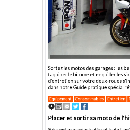
Sortez les motos des garages : les be
taquiner le bitume et enquiller les v
d'entretien sur votre deux-roues s'i
dans notre Guide pratique spécial ré
Equipement
Consommables
Entretien
Imprimer
Envoyer
Partager
Partager
+
cet
sur
sur
article
Twitter
Facebook
Placer et sortir sa moto de l'
à
un
Si de nombreux motards utilisent toute l'anné