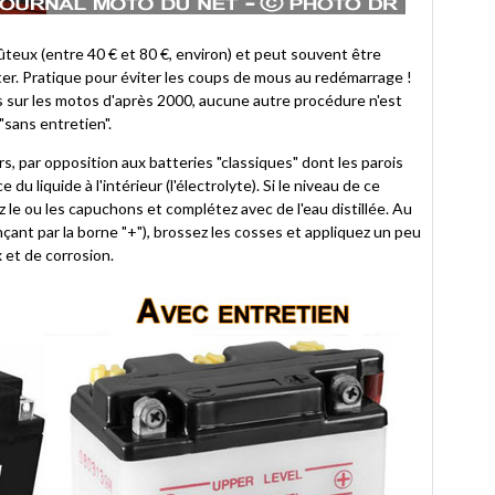
teux (entre 40 € et 80 €, environ) et peut souvent être
nter. Pratique pour éviter les coups de mous au redémarrage !
es sur les motos d'après 2000, aucune autre procédure n'est
"sans entretien".
s, par opposition aux batteries "classiques" dont les parois
 du liquide à l'intérieur (l'électrolyte). Si le niveau de ce
z le ou les capuchons et complétez avec de l'eau distillée. Au
nt par la borne "+"), brossez les cosses et appliquez un peu
x et de corrosion.