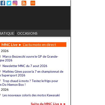
RATIQUE
OCCASIONS
MNC
Live
► L'actu moto en direct
t 2026
4
Marco Bezzecchi ouvre le GP de Grande-
gne 2026
9
Newsletter MNC du 7 aout 2026
9
Mathieu Gines passe la 7 en championnat de
e Supersport 2026
7
Trop chaud à moto ? Testez le frigo pour
n Do Hiemon Box !
t 2026
7
Les nouveaux coloris des motos Kawasaki
Suite du MNC Live ►►