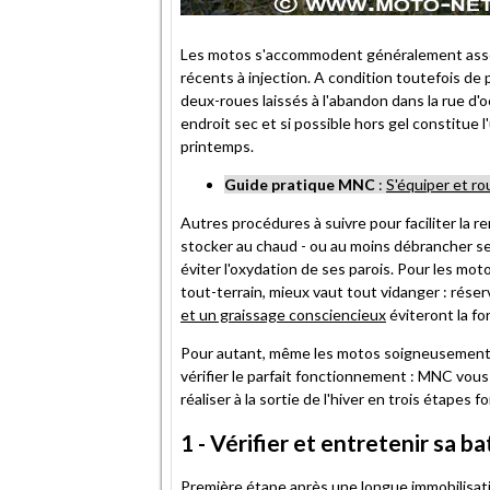
Les motos s'accommodent généralement assez
récents à injection. A condition toutefois de p
deux-roues laissés à l'abandon dans la rue d
endroit sec et si possible hors gel constitue
printemps.
Guide pratique MNC
:
S'équiper et ro
Autres procédures à suivre pour faciliter la r
stocker au chaud - ou au moins débrancher ses
éviter l'oxydation de ses parois. Pour les m
tout-terrain, mieux vaut tout vidanger : réserv
et un graissage consciencieux
éviteront la fo
Pour autant, même les motos soigneusement h
vérifier le parfait fonctionnement : MNC vous
réaliser à la sortie de l'hiver en trois étapes 
1 - Vérifier et entretenir sa 
Première étape après une longue immobilisatio