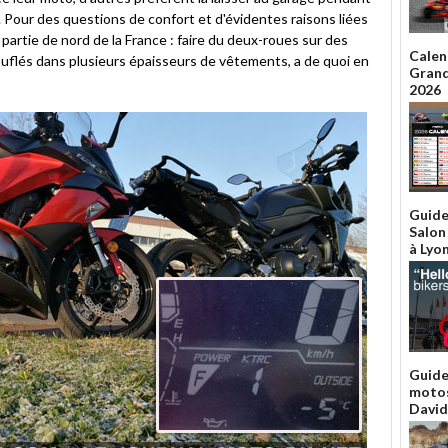
. Pour des questions de confort et d'évidentes raisons liées
partie de nord de la France : faire du deux-roues sur des
Calen
uflés dans plusieurs épaisseurs de vêtements, a de quoi en
Grand
2026
Guide
Salon
à Lyo
Guide
motos
David