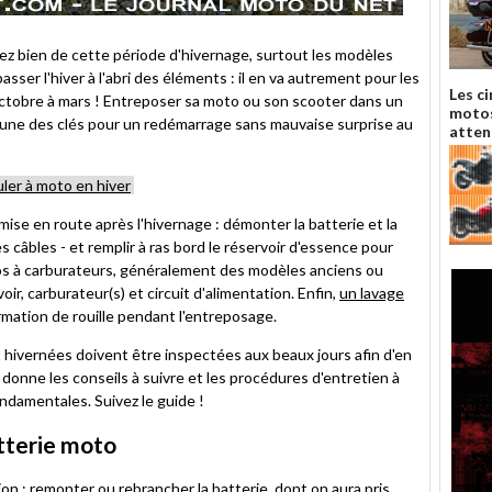
 bien de cette période d'hivernage, surtout les modèles
asser l'hiver à l'abri des éléments : il en va autrement pour les
Les c
'octobre à mars ! Entreposer sa moto ou son scooter dans un
motos
 l'une des clés pour un redémarrage sans mauvaise surprise au
atten
uler à moto en hiver
emise en route après l'hivernage : démonter la batterie et la
 câbles - et remplir à ras bord le réservoir d'essence pour
otos à carburateurs, généralement des modèles anciens ou
oir, carburateur(s) et circuit d'alimentation. Enfin,
un lavage
rmation de rouille pendant l'entreposage.
ivernées doivent être inspectées aux beaux jours afin d'en
 donne les conseils à suivre et les procédures d'entretien à
fondamentales. Suivez le guide !
batterie moto
n : remonter ou rebrancher la batterie, dont on aura pris