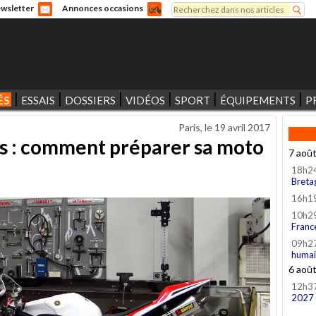
Rechercher
wsletter
Annonces occasions
Formulaire de recherche
ÉS
ESSAIS
DOSSIERS
VIDÉOS
SPORT
ÉQUIPEMENTS
P
Paris, le
19 avril 2017
ons : comment préparer sa moto
7 aoû
18h2
Breta
16h1
10h2
Franc
09h2
humai
6 aoû
12h3
2027