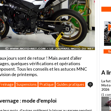
S
aux jours sont de retour ! Mais avant d'aller
irages, quelques vérifications et opérations
mposent. Tous les conseils et les astuces MNC
A li
vision de printemps.
La fut
Freinage
Suspensions
Pratique
Guides pratiques
0
MotoG
2026
(1 co
hivernage : mode d'emploi
e leur moto, d'autres préfèrent la laisser au garage pendant