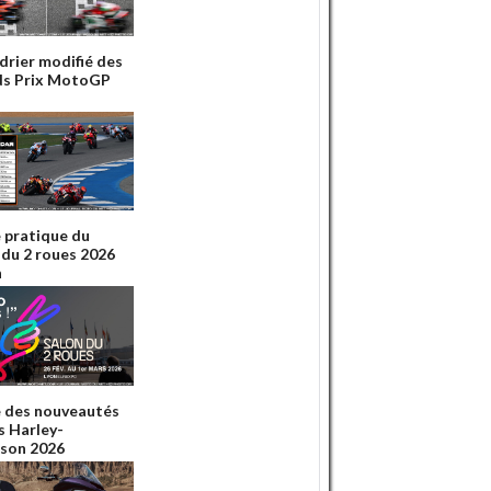
drier modifié des
s Prix MotoGP
 pratique du
 du 2 roues 2026
n
 des nouveautés
 Harley-
son 2026