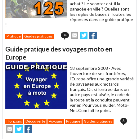
achat ? Le scooter est-il la
panacée en ville ? Quelles sont
les règles de bases ? Toutes les
réponses dans ce guide pratique
!
Envoyer
Partager
Partager
36
Pratique
Guides pratiques
cet
sur
sur
article
Twitter
Facebook
Guide pratique des voyages moto en
à
un
Europe
ami
18 septembre 2008 -
Avec
l'ouverture de ses frontières,
l'Europe offre une grande variété
de paysages aux motards
français. Or, si l'entrée dans un
autre pays est aisée, le code de
la route et la conduite peuvent
varier. Pour vous guider, Moto-
Net.Com fait le point.
3
Horizons
Découverte
Voyages
Pratique
Guides pratiques
Envoyer
Partager
Partager
cet
sur
sur
article
Twitter
Facebook