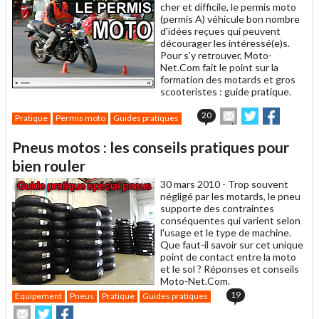
cher et difficile, le permis moto
(permis A) véhicule bon nombre
d'idées reçues qui peuvent
décourager les intéressé(e)s.
Pour s'y retrouver, Moto-
Net.Com fait le point sur la
formation des motards et gros
scooteristes : guide pratique.
Envoyer
Partager
Partager
20
Pratique
Permis moto
Guides pratiques
cet
sur
sur
article
Twitter
Facebook
Pneus motos : les conseils pratiques pour
à
un
bien rouler
ami
30 mars 2010 -
Trop souvent
négligé par les motards, le pneu
supporte des contraintes
conséquentes qui varient selon
l'usage et le type de machine.
Que faut-il savoir sur cet unique
point de contact entre la moto
et le sol ? Réponses et conseils
Moto-Net.Com.
19
Equipement
Pneus
Pratique
Guides pratiques
Envoyer
Partager
Partager