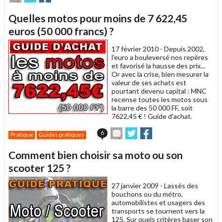
cet
sur
sur
article
Twitter
Facebook
Quelles motos pour moins de 7 622,45
à
un
euros (50 000 francs) ?
ami
17 février 2010 -
Depuis 2002,
l'euro a bouleversé nos repères
et favorisé la hausse des prix...
Or avec la crise, bien mesurer la
valeur de ses achats est
pourtant devenu capital : MNC
recense toutes les motos sous
la barre des 50 000 FF, soit
7622,45 € ! Guide d'achat.
Envoyer
Partager
Partager
6
Pratique
Guides pratiques
cet
sur
sur
article
Twitter
Facebook
Comment bien choisir sa moto ou son
à
un
scooter 125 ?
ami
27 janvier 2009 -
Lassés des
bouchons ou du métro,
automobilistes et usagers des
transports se tournent vers la
125. Sur quels critères baser son