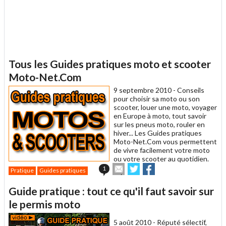
Tous les Guides pratiques moto et scooter
Moto-Net.Com
9 septembre 2010 -
Conseils
pour choisir sa moto ou son
scooter, louer une moto, voyager
en Europe à moto, tout savoir
sur les pneus moto, rouler en
hiver... Les Guides pratiques
Moto-Net.Com vous permettent
de vivre facilement votre moto
ou votre scooter au quotidien.
Envoyer
Partager
Partager
1
Pratique
Guides pratiques
cet
sur
sur
article
Twitter
Facebook
Guide pratique : tout ce qu'il faut savoir sur
à
un
le permis moto
ami
5 août 2010 -
Réputé sélectif,