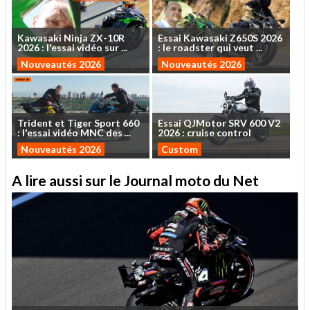
Kawasaki
Ninja
ZX-10R
Essai
Kawasaki
Z650S
2026
2026
:
l'essai
vidéo
sur
...
:
le
roadster
qui
veut
...
Nouveautés 2026
Nouveautés 2026
Trident
et
Tiger
Sport
660
Essai
QJMotor
SRV
600
V2
:
l'essai
vidéo
MNC
des
...
2026
:
cruise
control
Nouveautés 2026
Custom
A lire aussi sur le Journal moto du Net