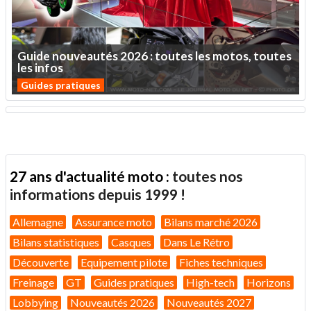
Guide
nouveautés
2026
:
toutes
les
motos,
toutes
les
infos
Guides pratiques
27 ans d'actualité moto :
toutes nos
informations depuis 1999 !
Allemagne
Assurance moto
Bilans marché 2026
Bilans statistiques
Casques
Dans Le Rétro
Découverte
Equipement pilote
Fiches techniques
Freinage
GT
Guides pratiques
High-tech
Horizons
Lobbying
Nouveautés 2026
Nouveautés 2027