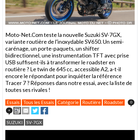
Moto-Net.Com teste la nouvelle Suzuki SV-7GX,
variante routière de l'inoxydable SV650. Un semi-
carénage, un porte-paquets, un shifter
bidirectionnel, une instrumentation TFT avec prise
USB suffisent-ils à transformer le roadster en
routière ? Le twin de 645 cc, accessible A2, a-t-il
encore le répondant pour inquiéter la référence
Tracer 7 ? Réponses dans notre essai, avec la liste de
toutes ses rivales !
Essais
Tous les Essais
Catégorie
Routière
Roadster
0
Imprimer
Envoyer
Partager
Partager
+
cet
sur
sur
article
Twitter
Facebook
SUZUKI
SV-7GX
à
un
ami