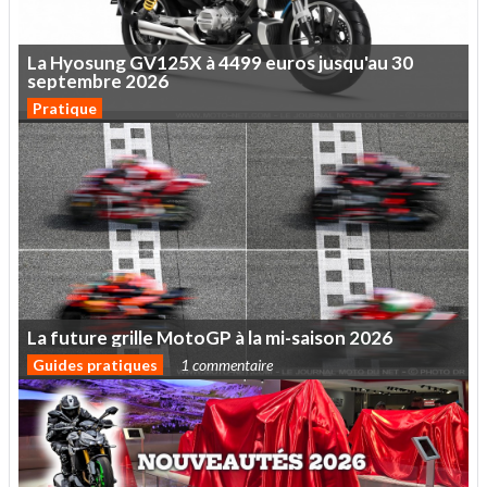
La
Hyosung
GV125X
à
4499
euros
jusqu'au
30
septembre
2026
Pratique
La
future
grille
MotoGP
à
la
mi-saison
2026
Guides pratiques
1 commentaire