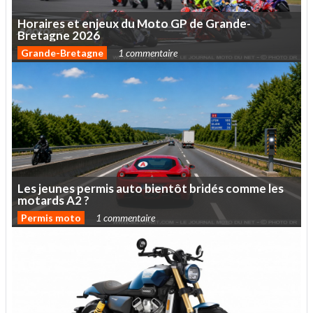
Horaires
et
enjeux
du
Moto
GP
de
Grande-
Bretagne
2026
Grande-Bretagne
1 commentaire
Les
jeunes
permis
auto
bientôt
bridés
comme
les
motards
A2
?
Permis moto
1 commentaire