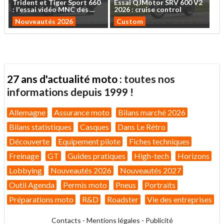
Trident
et
Tiger
Sport
660
Essai
QJMotor
SRV
600
V2
:
l'essai
vidéo
MNC
des
...
2026
:
cruise
control
Nouveautés 2026
Custom
27 ans d'actualité moto :
toutes nos
informations depuis 1999 !
Allemagne
Assurance moto
Bilans marché 2026
Bilans statistiques
Casques
Dans Le Rétro
Découverte
Equipement pilote
Fiches techniques
Freinage
GT
Guides pratiques
High-tech
Horizons
Lobbying
Nouveautés 2026
Nouveautés 2027
Outil Agenda
Permis moto
Pneus
Portraits
Préparations moto
R&D
Roadster
Vie des entreprises
Contacts
-
Mentions légales
-
Publicité