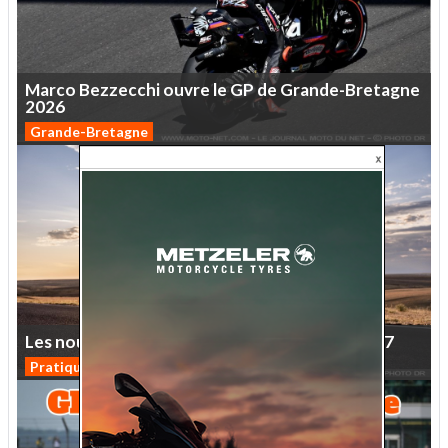
Marco
Bezzecchi
ouvre
le
GP
de
Grande-Bretagne
2026
Grande-Bretagne
Les
nouveaux
coloris
des
motos
Kawasaki
2027
Pratique