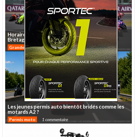
Horaires
et
enjeux
du
Moto
GP
de
Grande-
Bretagne
2026
Grande-Bretagne
1 commentaire
Les
jeunes
permis
auto
bientôt
bridés
comme
les
motards
A2
?
Permis moto
1 commentaire