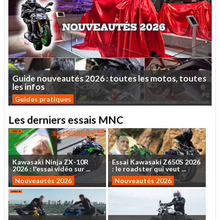
Guide
nouveautés
2026
:
toutes
les
motos,
toutes
les
infos
Guides pratiques
Les derniers essais MNC
Kawasaki
Ninja
ZX-10R
Essai
Kawasaki
Z650S
2026
2026
:
l'essai
vidéo
sur
...
:
le
roadster
qui
veut
...
Nouveautés 2026
Nouveautés 2026