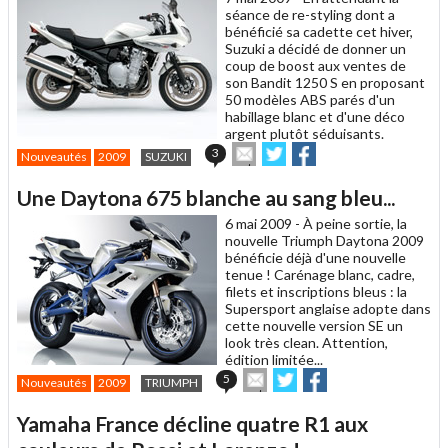
séance de re-styling dont a
bénéficié sa cadette cet hiver,
Suzuki a décidé de donner un
coup de boost aux ventes de
son Bandit 1250 S en proposant
50 modèles ABS parés d'un
habillage blanc et d'une déco
argent plutôt séduisants.
Envoyer
Partager
Partager
3
Nouveautés
2009
SUZUKI
cet
sur
sur
article
Twitter
Facebook
Une Daytona 675 blanche au sang bleu...
à
un
6 mai 2009 -
À peine sortie, la
ami
nouvelle Triumph Daytona 2009
bénéficie déjà d'une nouvelle
tenue ! Carénage blanc, cadre,
filets et inscriptions bleus : la
Supersport anglaise adopte dans
cette nouvelle version SE un
look très clean. Attention,
édition limitée...
Envoyer
Partager
Partager
5
Nouveautés
2009
TRIUMPH
cet
sur
sur
article
Twitter
Facebook
Yamaha France décline quatre R1 aux
à
un