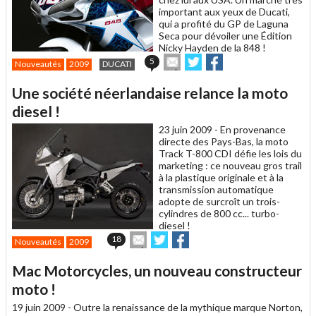
important aux yeux de Ducati,
qui a profité du GP de Laguna
Seca pour dévoiler une Édition
Nicky Hayden de la 848 !
Envoyer
Partager
Partager
5
Nouveautés
2009
DUCATI
cet
sur
sur
article
Twitter
Facebook
Une société néerlandaise relance la moto
à
un
diesel !
ami
23 juin 2009 -
En provenance
directe des Pays-Bas, la moto
Track T-800 CDI défie les lois du
marketing : ce nouveau gros trail
à la plastique originale et à la
transmission automatique
adopte de surcroît un trois-
cylindres de 800 cc... turbo-
diesel !
Envoyer
Partager
Partager
18
Nouveautés
2009
cet
sur
sur
article
Twitter
Facebook
Mac Motorcycles, un nouveau constructeur
à
un
moto !
ami
19 juin 2009 -
Outre la renaissance de la mythique marque Norton,