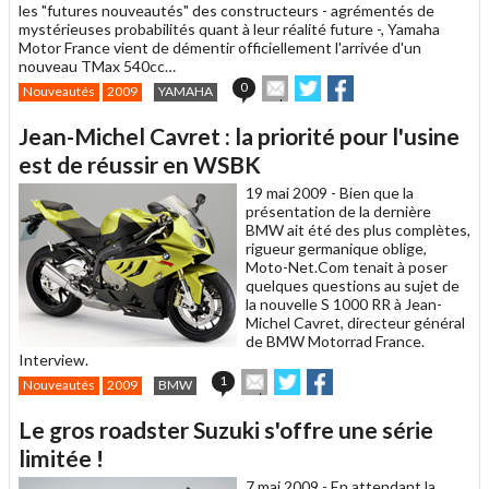
les "futures nouveautés" des constructeurs - agrémentés de
mystérieuses probabilités quant à leur réalité future -, Yamaha
Motor France vient de démentir officiellement l'arrivée d'un
nouveau TMax 540cc…
Envoyer
Partager
Partager
0
Nouveautés
2009
YAMAHA
cet
sur
sur
article
Twitter
Facebook
Jean-Michel Cavret : la priorité pour l'usine
à
un
est de réussir en WSBK
ami
19 mai 2009 -
Bien que la
présentation de la dernière
BMW ait été des plus complètes,
rigueur germanique oblige,
Moto-Net.Com tenait à poser
quelques questions au sujet de
la nouvelle S 1000 RR à Jean-
Michel Cavret, directeur général
de BMW Motorrad France.
Interview.
Envoyer
Partager
Partager
1
Nouveautés
2009
BMW
cet
sur
sur
article
Twitter
Facebook
Le gros roadster Suzuki s'offre une série
à
un
limitée !
ami
7 mai 2009 -
En attendant la