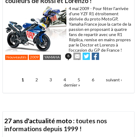
couleurs de Rossi et Lorenzo !
ami
4 mai 2009 -
Pour fêter l'arrivée
d'une YZF R1 étroitement
dérivée du proto MotoGP,
Yamaha France joue la carte de la
passion en proposant à quatre
fans de repartir avec une R1
Réplica, remise en mains propres
par le Doctor et Lorenzo à
l'occasion du GP de France !
Envoyer
Partager
Partager
8
Nouveautés
2009
YAMAHA
cet
sur
sur
article
Twitter
Facebook
.
à
un
1
2
3
4
5
6
suivant ›
ami
Pages
dernier »
27 ans d'actualité moto :
toutes nos
informations depuis 1999 !