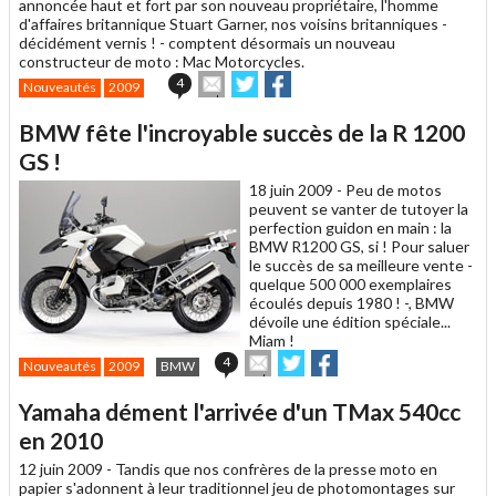
annoncée haut et fort par son nouveau propriétaire, l'homme
d'affaires britannique Stuart Garner, nos voisins britanniques -
décidément vernis ! - comptent désormais un nouveau
constructeur de moto : Mac Motorcycles.
Envoyer
Partager
Partager
4
Nouveautés
2009
cet
sur
sur
article
Twitter
Facebook
BMW fête l'incroyable succès de la R 1200
à
un
GS !
ami
18 juin 2009 -
Peu de motos
peuvent se vanter de tutoyer la
perfection guidon en main : la
BMW R1200 GS, si ! Pour saluer
le succès de sa meilleure vente -
quelque 500 000 exemplaires
écoulés depuis 1980 ! -, BMW
dévoile une édition spéciale...
Miam !
Envoyer
Partager
Partager
4
Nouveautés
2009
BMW
cet
sur
sur
article
Twitter
Facebook
Yamaha dément l'arrivée d'un TMax 540cc
à
un
en 2010
ami
12 juin 2009 -
Tandis que nos confrères de la presse moto en
papier s'adonnent à leur traditionnel jeu de photomontages sur