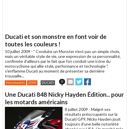
Ducati et son monstre en font voir de
toutes les couleurs !
10 juillet 2009 -
" Conduire un Monster n'est pas un simple choix,
mais un véritable style de vie, une expression de sa personnalité,
confirmée d'ailleurs par le fait que l'on conduit une icône du
motocyclisme qui allie style, performance et technologie ",
s'enflamme Ducati au moment de présenter sa dernière
trouvaille...
Envoyer
Partager
Partager
0
Nouveautés
2009
DUCATI
cet
sur
sur
article
Twitter
Facebook
Une Ducati 848 Nicky Hayden Édition... pour
à
un
les motards américains
ami
8 juillet 2009 -
Malgré ses
résultats préoccupants sur la
Ducati GP9, Nicky Hayden jouit
toujours d'une belle notoriété
chez lui aux USA. Un marché très