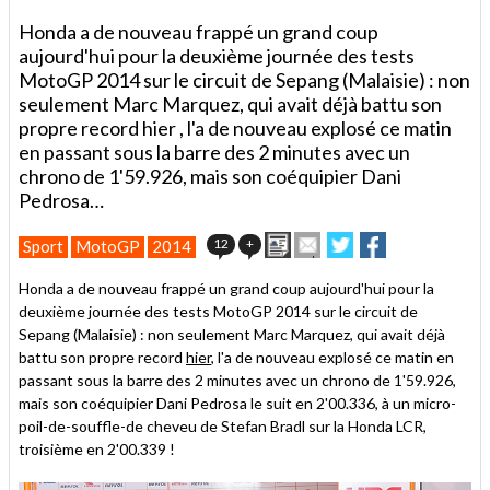
Honda a de nouveau frappé un grand coup
aujourd'hui pour la deuxième journée des tests
MotoGP 2014 sur le circuit de Sepang (Malaisie) : non
seulement Marc Marquez, qui avait déjà battu son
propre record hier , l'a de nouveau explosé ce matin
en passant sous la barre des 2 minutes avec un
chrono de 1'59.926, mais son coéquipier Dani
Pedrosa…
Imprimer
Envoyer
Partager
Partager
12
+
Sport
MotoGP
2014
cet
sur
sur
article
Twitter
Facebook
Honda a de nouveau frappé un grand coup aujourd'hui pour la
à
deuxième journée des tests MotoGP 2014 sur le circuit de
un
Sepang (Malaisie) : non seulement Marc Marquez, qui avait déjà
ami
battu son propre record
hier
, l'a de nouveau explosé ce matin en
passant sous la barre des 2 minutes avec un chrono de 1'59.926,
mais son coéquipier Dani Pedrosa le suit en 2'00.336, à un micro-
poil-de-souffle-de cheveu de Stefan Bradl sur la Honda LCR,
troisième en 2'00.339 !