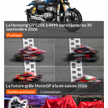
La
Hyosung
GV125X
à
4499
euros
jusqu'au
30
septembre
2026
Pratique
La
future
grille
MotoGP
à
la
mi-saison
2026
Guides pratiques
1 commentaire