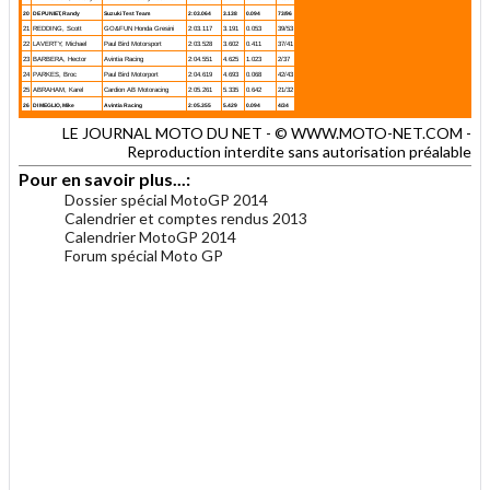
20
DE PUNIET, Randy
Suzuki Test Team
2:03.064
3.138
0.094
73/96
21
REDDING, Scott
GO&FUN Honda Gresini
2:03.117
3.191
0.053
39/53
22
LAVERTY, Michael
Paul Bird Motorsport
2:03.528
3.602
0.411
37/41
23
BARBERA, Hector
Avintia Racing
2:04.551
4.625
1.023
2/37
24
PARKES, Broc
Paul Bird Motorport
2:04.619
4.693
0.068
42/43
25
ABRAHAM, Karel
Cardion AB Motoracing
2:05.261
5.335
0.642
21/32
26
DI MEGLIO, Mike
Avintia Racing
2:05.355
5.429
0.094
4/34
LE JOURNAL MOTO DU NET - © WWW.MOTO-NET.COM -
Reproduction interdite sans autorisation préalable
Pour en savoir plus...:
Dossier spécial MotoGP 2014
Calendrier et comptes rendus 2013
Calendrier MotoGP 2014
Forum spécial Moto GP
.