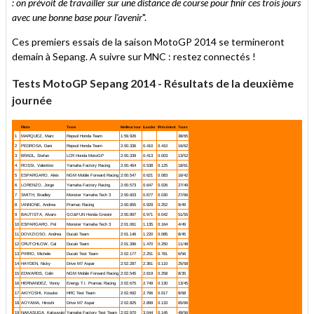
: on prévoit de travailler sur une distance de course pour finir ces trois jours
avec une bonne base pour l'avenir
".
Ces premiers essais de la saison MotoGP 2014 se termineront
demain à Sepang. A suivre sur MNC : restez connectés !
Tests MotoGP Sepang 2014 - Résultats de la deuxième
journée
Pilote
Team
Meilleur tour
/Leader
/Précédent
Tours
1
MARQUEZ, Marc
Repsol Honda Team
1:59.926
38/65
2
PEDROSA, Dani
Repsol Honda Team
2:00.336
0.410
0.410
16/62
3
BRADL, Stefan
LCR Honda MotoGP
2:00.339
0.413
0.003
13/52
4
ROSSI, Valentino
Yamaha Factory Racing
2:00.464
0.538
0.125
18/61
5
ESPARGARO, Aleix
NGM Mobile Forward Racing
2:00.547
0.621
0.083
16/42
6
LORENZO, Jorge
Yamaha Factory Racing
2:00.573
0.647
0.026
27/49
7
SMITH, Bradley
Monster Yamaha Tech 3
2:00.603
0.677
0.030
27/66
8
IANNONE, Andrea
Pramac Racing
2:00.855
0.929
0.252
9/49
9
BAUTISTA, Alvaro
GO&FUN Honda Gresini
2:00.897
0.971
0.042
51/55
10
ESPARGARO, Pol
Monster Yamaha Tech 3
2:01.061
1.135
0.164
4/49
11
DOVIZIOSO, Andrea
Ducati Team
2:01.146
1.220
0.085
8/45
12
CRUTCHLOW, Cal
Ducati Team
2:01.396
1.470
0.250
11/48
13
PIRRO, Michele
Ducati Test Team
2:02.177
2.251
0.781
6/56
14
HAYDEN, Nicky
Drive M7 Aspar
2:02.287
2.361
0.110
25/58
15
EDWARDS, Colin
NGM Mobile Forward Racing
2:02.545
2.619
0.258
8/35
16
HERNANDEZ, Yonny
Energy T.I. Pramac Racing
2:02.675
2.749
0.130
13/45
17
AKIYOSHI, Kosuke
HRC Test Team
2:02.692
2.766
0.017
8/68
18
AOYAMA, Hiroshi
Drive M7 Aspar
2:02.825
2.899
0.133
65/66
19
NAKASUGA, Katsuyuki
Yamaha Factory Test Team
2:02.970
3.044
0.145
49/56