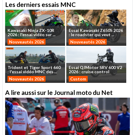
Les derniers essais MNC
Kawasaki
Ninja
ZX-10R
Essai
Kawasaki
Z650S
2026
2026
:
l'essai
vidéo
sur
...
:
le
roadster
qui
veut
...
Nouveautés 2026
Nouveautés 2026
Trident
et
Tiger
Sport
660
Essai
QJMotor
SRV
600
V2
:
l'essai
vidéo
MNC
des
...
2026
:
cruise
control
Nouveautés 2026
Custom
A lire aussi sur le Journal moto du Net