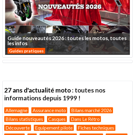
Guide
nouveautés
2026
:
toutes
les
motos,
toutes
les
infos
Guides pratiques
27 ans d'actualité moto :
toutes nos
informations depuis 1999 !
Allemagne
Assurance moto
Bilans marché 2026
Bilans statistiques
Casques
Dans Le Rétro
Découverte
Equipement pilote
Fiches techniques