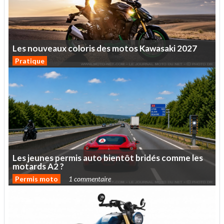
Les
nouveaux
coloris
des
motos
Kawasaki
2027
Pratique
Les
jeunes
permis
auto
bientôt
bridés
comme
les
motards
A2
?
Permis moto
1 commentaire