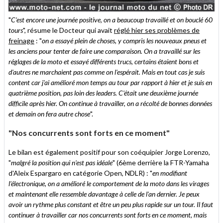
"
C'est encore une journée positive, on a beaucoup travaillé et on bouclé 60
tours
", résume le Docteur qui avait
réglé hier ses problèmes de
freinage
: "
on a essayé plein de choses, y compris les nouveaux pneus et
les anciens pour tenter de faire une comparaison. On a travaillé sur les
réglages de la moto et essayé différents trucs, certains étaient bons et
d'autres ne marchaient pas comme on l'espérait. Mais en tout cas je suis
content car j'ai amélioré mon temps au tour par rapport à hier et je suis en
quatrième position, pas loin des leaders. C'était une deuxième journée
difficile après hier. On continue à travailler, on a récolté de bonnes données
et demain on fera autre chose
".
"Nos concurrents sont forts en ce moment"
Le bilan est également positif pour son coéquipier Jorge Lorenzo,
"
malgré la position qui n'est pas idéale
" (6ème derrière la FTR-Yamaha
d'Aleix Espargaro en catégorie Open, NDLR) : "
en modifiant
l'électronique, on a amélioré le comportement de la moto dans les virages
et maintenant elle ressemble davantage à celle de l'an dernier. Je peux
avoir un rythme plus constant et être un peu plus rapide sur un tour. Il faut
continuer à travailler car nos concurrents sont forts en ce moment, mais