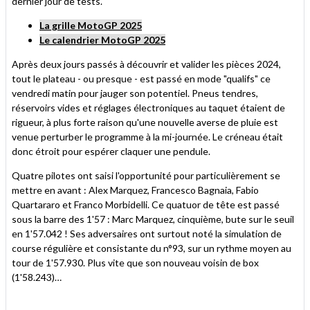
dernier jour de tests.
La grille MotoGP 2025
Le calendrier MotoGP 2025
Après deux jours passés à découvrir et valider les pièces 2024,
tout le plateau - ou presque - est passé en mode "qualifs" ce
vendredi matin pour jauger son potentiel. Pneus tendres,
réservoirs vides et réglages électroniques au taquet étaient de
rigueur, à plus forte raison qu'une nouvelle averse de pluie est
venue perturber le programme à la mi-journée. Le créneau était
donc étroit pour espérer claquer une pendule.
Quatre pilotes ont saisi l'opportunité pour particulièrement se
mettre en avant : Alex Marquez, Francesco Bagnaia, Fabio
Quartararo et Franco Morbidelli. Ce quatuor de tête est passé
sous la barre des 1'57 : Marc Marquez, cinquième, bute sur le seuil
en 1'57.042 ! Ses adversaires ont surtout noté la simulation de
course régulière et consistante du n°93, sur un rythme moyen au
tour de 1'57.930. Plus vite que son nouveau voisin de box
(1'58.243)…