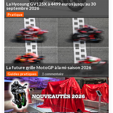
La
Hyosung
GV125X
à
4499
euros
jusqu'au
30
septembre
2026
Pratique
La
future
grille
MotoGP
à
la
mi-saison
2026
Guides pratiques
1 commentaire