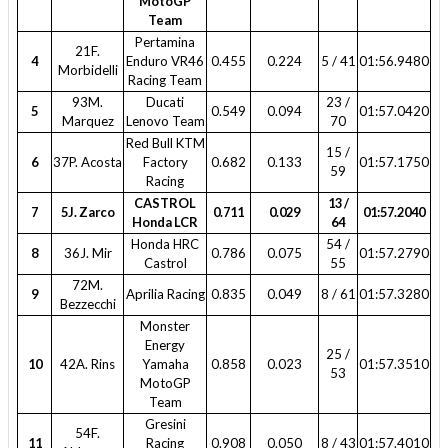
MotoGP
Team
Pertamina
21F.
4
Enduro VR46
0.455
0.224
5 / 41
01:56.9480
Morbidelli
Racing Team
93M.
Ducati
23 /
5
0.549
0.094
01:57.0420
Marquez
Lenovo Team
70
Red Bull KTM
15 /
6
37P. Acosta
Factory
0.682
0.133
01:57.1750
59
Racing
CASTROL
13 /
7
5J. Zarco
0.711
0.029
01:57.2040
Honda LCR
64
Honda HRC
54 /
8
36J. Mir
0.786
0.075
01:57.2790
Castrol
55
72M.
9
Aprilia Racing
0.835
0.049
8 / 61
01:57.3280
Bezzecchi
Monster
Energy
25 /
10
42A. Rins
Yamaha
0.858
0.023
01:57.3510
53
MotoGP
Team
Gresini
54F.
11
Racing
0.908
0.050
8 / 43
01:57.4010