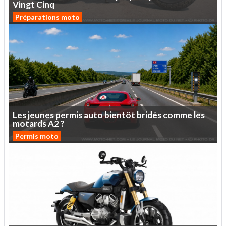
Vingt
Cinq
Préparations moto
Les
jeunes
permis
auto
bientôt
bridés
comme
les
motards
A2
?
Permis moto