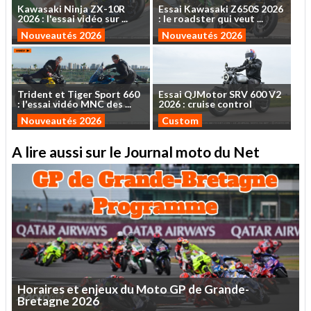
Kawasaki
Ninja
ZX-10R
Essai
Kawasaki
Z650S
2026
2026
:
l'essai
vidéo
sur
...
:
le
roadster
qui
veut
...
Nouveautés 2026
Nouveautés 2026
Trident
et
Tiger
Sport
660
Essai
QJMotor
SRV
600
V2
:
l'essai
vidéo
MNC
des
...
2026
:
cruise
control
Nouveautés 2026
Custom
A lire aussi sur le Journal moto du Net
Horaires
et
enjeux
du
Moto
GP
de
Grande-
Bretagne
2026