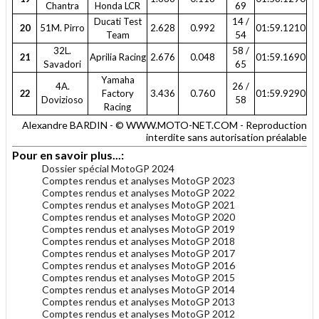
Chantra
Honda LCR
69
Ducati Test
14 /
20
51M. Pirro
2.628
0.992
01:59.1210
Team
54
32L.
58 /
21
Aprilia Racing
2.676
0.048
01:59.1690
Savadori
65
Yamaha
4A.
26 /
22
Factory
3.436
0.760
01:59.9290
Dovizioso
58
Racing
Alexandre BARDIN - © WWW.MOTO-NET.COM - Reproduction
interdite sans autorisation préalable
Pour en savoir plus...:
Dossier spécial MotoGP 2024
Comptes rendus et analyses MotoGP 2023
Comptes rendus et analyses MotoGP 2022
Comptes rendus et analyses MotoGP 2021
Comptes rendus et analyses MotoGP 2020
Comptes rendus et analyses MotoGP 2019
Comptes rendus et analyses MotoGP 2018
Comptes rendus et analyses MotoGP 2017
Comptes rendus et analyses MotoGP 2016
Comptes rendus et analyses MotoGP 2015
Comptes rendus et analyses MotoGP 2014
Comptes rendus et analyses MotoGP 2013
Comptes rendus et analyses MotoGP 2012