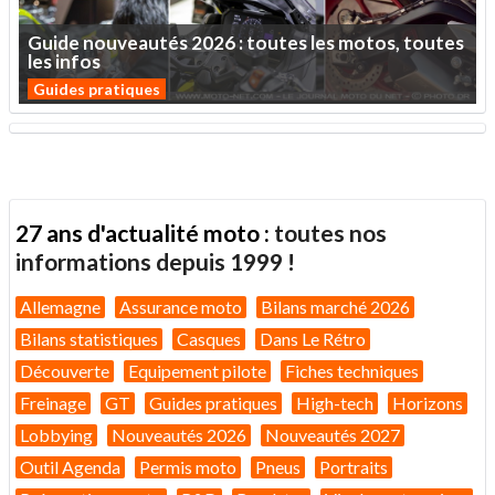
Guide
nouveautés
2026
:
toutes
les
motos,
toutes
les
infos
Guides pratiques
27 ans d'actualité moto :
toutes nos
informations depuis 1999 !
Allemagne
Assurance moto
Bilans marché 2026
Bilans statistiques
Casques
Dans Le Rétro
Découverte
Equipement pilote
Fiches techniques
Freinage
GT
Guides pratiques
High-tech
Horizons
Lobbying
Nouveautés 2026
Nouveautés 2027
Outil Agenda
Permis moto
Pneus
Portraits