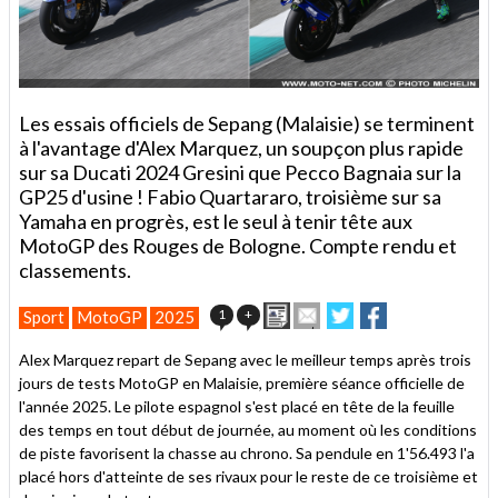
Les essais officiels de Sepang (Malaisie) se terminent
à l'avantage d'Alex Marquez, un soupçon plus rapide
sur sa Ducati 2024 Gresini que Pecco Bagnaia sur la
GP25 d'usine ! Fabio Quartararo, troisième sur sa
Yamaha en progrès, est le seul à tenir tête aux
MotoGP des Rouges de Bologne. Compte rendu et
classements.
Imprimer
Envoyer
Partager
Partager
1
+
Sport
MotoGP
2025
cet
sur
sur
article
Twitter
Facebook
Alex Marquez repart de Sepang avec le meilleur temps après trois
à
jours de tests MotoGP en Malaisie, première séance officielle de
un
l'année 2025. Le pilote espagnol s'est placé en tête de la feuille
ami
des temps en tout début de journée, au moment où les conditions
de piste favorisent la chasse au chrono. Sa pendule en 1'56.493 l'a
placé hors d'atteinte de ses rivaux pour le reste de ce troisième et