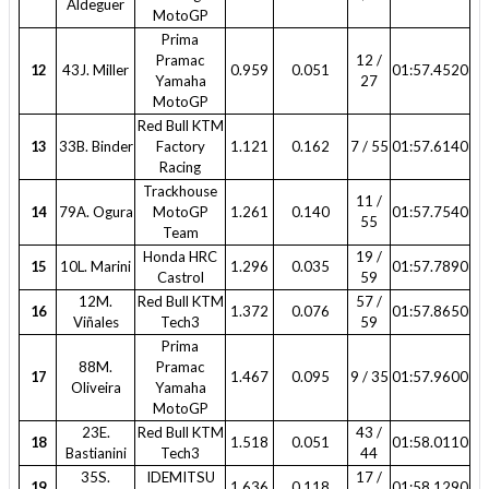
Aldeguer
MotoGP
Prima
Pramac
12 /
12
43J. Miller
0.959
0.051
01:57.4520
Yamaha
27
MotoGP
Red Bull KTM
13
33B. Binder
Factory
1.121
0.162
7 / 55
01:57.6140
Racing
Trackhouse
11 /
14
79A. Ogura
MotoGP
1.261
0.140
01:57.7540
55
Team
Honda HRC
19 /
15
10L. Marini
1.296
0.035
01:57.7890
Castrol
59
12M.
Red Bull KTM
57 /
16
1.372
0.076
01:57.8650
Viñales
Tech3
59
Prima
88M.
Pramac
17
1.467
0.095
9 / 35
01:57.9600
Oliveira
Yamaha
MotoGP
23E.
Red Bull KTM
43 /
18
1.518
0.051
01:58.0110
Bastianini
Tech3
44
35S.
IDEMITSU
17 /
19
1.636
0.118
01:58.1290