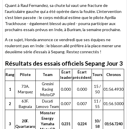
Quant à Raul Fernandez, sa chute lui vaut une fracture de
l'auriculaire gauche qui a été opérée dans la foulée. L'intervention
s'est bien passée : le corps médical estime que le pilote Aprilia
Trackhouse - également blessé au pied - pourra participer aux
prochains essais prévus en Inde, à Buriram, la semaine prochaine.
A ce sujet, Honda annonce ce vendredi que ses équipes ne
rouleront pas en Inde : le blason ailé préfère à la place mener une
deuxième série d'essais à Sepang. Restez connectés !
Résultats des essais officiels Sepang Jour 3
Écart
Écart
Rang
Pilote
Team
Tours
Chronos
leader
précédent
Gresini
73A.
15 /
1
Racing
0.000
0.000
01:56.4930
Marquez
50
MotoGP
63F.
Ducati
11 /
2
0.007
0.007
01:56.5000
Bagnaia
Lenovo Team
55
Monster
Energy
20F.
10 /
3
Yamaha
0.231
0.224
01:56.7240
Quartararo
58