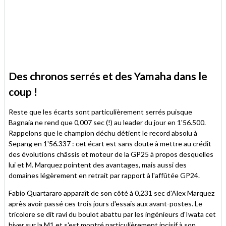
Des chronos serrés et des Yamaha dans le
coup !
Reste que les écarts sont particulièrement serrés puisque
Bagnaia ne rend que 0,007 sec (!) au leader du jour en 1'56.500.
Rappelons que le champion déchu détient le record absolu à
Sepang en 1'56.337 : cet écart est sans doute à mettre au crédit
des évolutions châssis et moteur de la GP25 à propos desquelles
lui et M. Marquez pointent des avantages, mais aussi des
domaines légèrement en retrait par rapport à l'affûtée GP24.
Fabio Quartararo apparaît de son côté à 0,231 sec d'Alex Marquez
après avoir passé ces trois jours d'essais aux avant-postes. Le
tricolore se dit ravi du boulot abattu par les ingénieurs d'Iwata cet
hiver sur la M1 et s'est montré particulièrement incisif à son