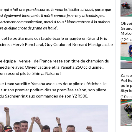
 qui a fait une grande course. Je veux le féliciter lui aussi, parce que
 est également incroyable. Il mûrit comme je ne m'y attendais pas.
épartement communication, merci à tous ! Nous rentrons à la maison
Olive
e quelque chose de grand en Italie
".
Grand
Moto
 cette petite mais costaude écurie engagée en Grand Prix
(124 
hniciens : Hervé Poncharal, Guy Coulon et Bernard Martignac. Le
te équipe - venue - de France reste son titre de champion du
édiaire avec Olivier Jacque et la Yamaha 250 cc d'usine...
son second pilote, Shinya Nakano !
Zarco
Pol E
 team satellite Yamaha avec ses deux pilotes fétiches, le
pole 
sur son premier podium dès sa première saison, son pilote
Styrie
et du Sachsenring aux commandes de son YZR500.
(10 c