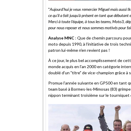
"
Aujourd'hui je veux remercier Miguel mais aussi Iker
ce qu'il a fait jusqu'à présent en tant que débutant
Merci à toute l'équipe, à tous les teams, Moto3, d
pour nous reposer et nous sommes motivés pour fair
Analyse MNC
: Que de chemin parcouru pour
moto depuis 1990, à l'initiative de trois tec
patron lui-même n'en revient pas !
À ce jour, le plus bel accomplissement de cet
monde acquis en l'an 2000 en catégorie interm
doublé d'un "titre" de vice-champion grâce à 
Promue l'année suivante en GP500 en tant que
team basé à Bormes-les-Mimosas (83) grimpe 
nippon terminant troisième sur le tourniqu