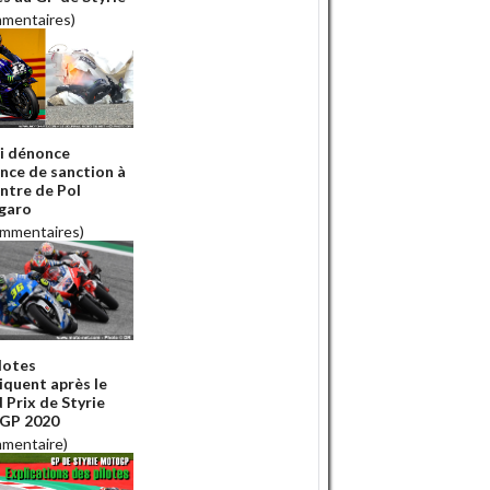
mmentaires)
i dénonce
ence de sanction à
ontre de Pol
garo
ommentaires)
ilotes
liquent après le
 Prix de Styrie
GP 2020
mmentaire)