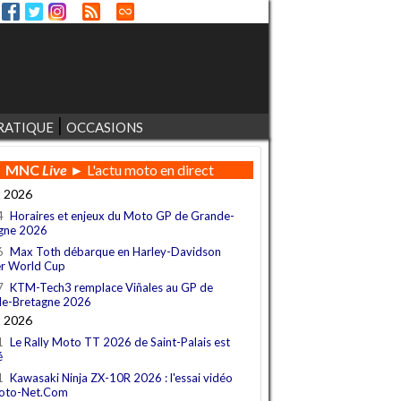
RATIQUE
OCCASIONS
MNC
Live
► L'actu moto en direct
t 2026
4
Horaires et enjeux du Moto GP de Grande-
gne 2026
6
Max Toth débarque en Harley-Davidson
r World Cup
7
KTM-Tech3 remplace Viñales au GP de
e-Bretagne 2026
t 2026
1
Le Rally Moto TT 2026 de Saint-Palais est
é
1
Kawasaki Ninja ZX-10R 2026 : l'essai vidéo
oto-Net.Com