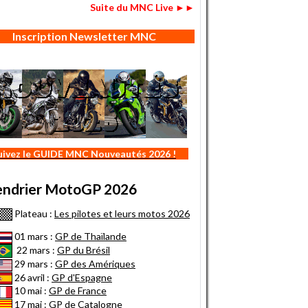
Suite du MNC Live ►►
Inscription Newsletter MNC
uivez le GUIDE MNC Nouveautés 2026 !
endrier MotoGP 2026
Plateau :
Les pilotes et leurs motos 2026
01 mars :
GP de Thaïlande
22 mars :
GP du Brésil
29 mars :
GP des Amériques
26 avril :
GP d'Espagne
10 mai :
GP de France
17 mai :
GP de Catalogne