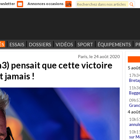
Rechercher
wsletter
Annonces occasions
Formulaire de recherche
ÉS
ESSAIS
DOSSIERS
VIDÉOS
SPORT
ÉQUIPEMENTS
P
Paris, le
24 août 2020
) pensait que cette victoire
5 aoû
 jamais !
17h3
Breta
11h3
Bagge
09h5
Grand
4 aoû
10h5
annul
10h1
sur M