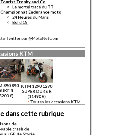
Tourist Trophy and Co
Le mortel tracé du TT
Championnat Endurance moto
24 Heures du Mans
Bol d'Or
iste Twitter par @MotoNetCom
asions
KTM
 890 890
KTM 1290 1290
DUKE R
SUPER DUKE R
5200 €)
(11490 €)
Toutes les occasions KTM
re dans cette rubrique
aisons de
oyable crash de
es au GP de Styrie