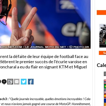
S
ent la défaite de leur équipe de football face au
lèbrent le premier succès de l'écurie varoise en
Cal
charal a eu du flair en signant KTM et Miguel
Imprimer
Envoyer
Partager
Partager
+
cet
sur
sur
article
Twitter
Facebook
à
un
ech3 :
"
Quelle journée incroyable, quelles émotions incroyables ! Cela
ami
er et nous n'avions jamais gagné une course de MotoGP. Honnêtement,