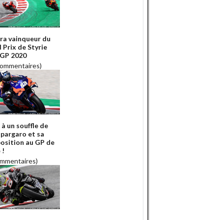
ira vainqueur du
 Prix de Styrie
GP 2020
commentaires)
 à un souffle de
spargaro et sa
position au GP de
 !
ommentaires)