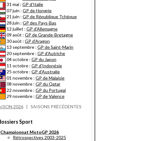
31 mai :
GP d'Italie
07 juin :
GP de Hongrie
21 juin :
GP de République Tchèque
28 juin :
GP des Pays-Bas
12 juillet :
GP d'Allemagne
09 août :
GP de Grande-Bretagne
30 août :
GP d'Aragon
13 septembre :
GP de Saint-Marin
20 septembre :
GP d'Autriche
04 octobre :
GP du Japon
11 octobre :
GP d'Indonésie
25 octobre :
GP d'Australie
01 novembre :
GP de Malaisie
08 novembre :
GP du Qatar
22 novembre :
GP du Portugal
29 novembre :
GP de Valence
AISON 2026
|
SAISONS PRÉCÉDENTES
dossiers Sport
Championnat MotoGP 2026
Rétrospectives 2003-2025