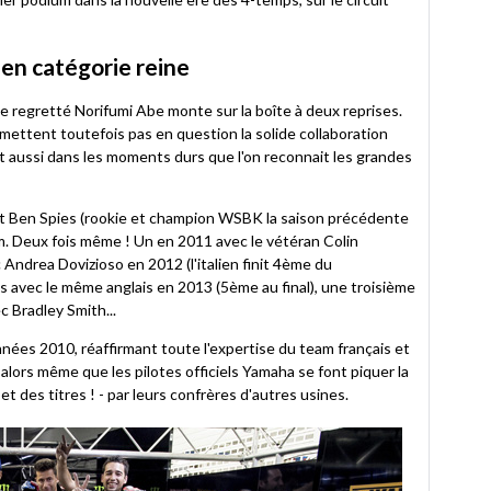
 en catégorie reine
le regretté Norifumi Abe monte sur la boîte à deux reprises.
emettent toutefois pas en question la solide collaboration
t aussi dans les moments durs que l'on reconnait les grandes
iant Ben Spies (rookie et champion WSBK la saison précédente
m. Deux fois même ! Un en 2011 avec le vétéran Colin
Andrea Dovizioso en 2012 (l'italien finit 4ème du
s avec le même anglais en 2013 (5ème au final), une troisième
 Bradley Smith...
nnées 2010, réaffirmant toute l'expertise du team français et
alors même que les pilotes officiels Yamaha se font piquer la
et des titres ! - par leurs confrères d'autres usines.