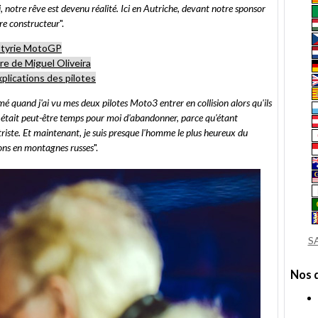
i, notre rêve est devenu réalité. Ici en Autriche, devant notre sponsor
tre constructeur
".
Styrie MotoGP
re de Miguel Oliveira
plications des pilotes
mé quand j'ai vu mes deux pilotes Moto3 entrer en collision alors qu'ils
il était peut-être temps pour moi d'abandonner, parce qu'étant
riste. Et maintenant, je suis presque l'homme le plus heureux du
ons en montagnes russes
".
S
Nos 