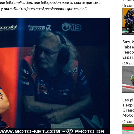
 une telle implication, une telle passion pour la course que c'est
(6 co
l y aura d'autres jours aussi passionnants que celui-ci
".
Suzuk
l'abs
l'enc
Espar
(19 c
Les p
s'exp
Grand
Moto
(1 co