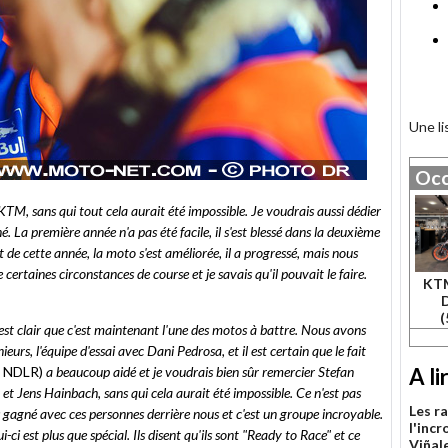
Une l
Occ
KTM, sans qui tout cela aurait été impossible. Je voudrais aussi dédier
. La première année n'a pas été facile, il s'est blessé dans la deuxième
t de cette année, la moto s'est améliorée, il a progressé, mais nous
ertaines circonstances de course et je savais qu'il pouvait le faire.
KTM
(
l est clair que c'est maintenant l'une des motos à battre. Nous avons
ieurs, l'équipe d'essai avec Dani Pedrosa, et il est certain que le fait
, NDLR)
a beaucoup aidé et je voudrais bien sûr remercier Stefan
A li
 et Jens Hainbach, sans qui cela aurait été impossible. Ce n'est pas
Les r
 gagné avec ces personnes derrière nous et c'est un groupe incroyable.
l'incr
i-ci est plus que spécial. Ils disent qu'ils sont "Ready to Race" et ce
Viñal