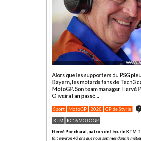
Alors que les supporters du PSG pleur
Bayern, les motards fans de Tech3 cé
MotoGP. Son team manager Hervé Pon
Oliveira l'an passé...
7
Sport
MotoGP
2020
GP de Styrie
KTM
RC16 MOTOGP
Hervé Poncharal, patron de l'écurie KTM T
fait environ 40 ans que nous sommes dans le méti