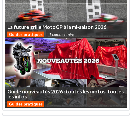
La
future
grille
MotoGP
à
la
mi-saison
2026
Guides pratiques
1 commentaire
Guide
nouveautés
2026
:
toutes
les
motos,
toutes
les
infos
Guides pratiques