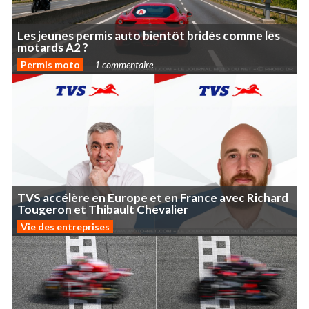
Les
jeunes
permis
auto
bientôt
bridés
comme
les
motards
A2
?
Permis moto
1 commentaire
TVS
accélère
en
Europe
et
en
France
avec
Richard
Tougeron
et
Thibault
Chevalier
Vie des entreprises