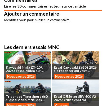
Lire les 30 commentaires lecteur sur cet article
Ajouter un commentaire
Identifiez-vous
pour publier un commentaire.
.
Les derniers essais MNC
Kawasaki
Ninja
ZX-10R
Essai
Kawasaki
Z650S
2026
2026
:
l'essai
vidéo
sur
...
:
le
roadster
qui
veut
...
Nouveautés 2026
Nouveautés 2026
Trident
et
Tiger
Sport
660
Essai
QJMotor
SRV
600
V2
:
l'essai
vidéo
MNC
des
...
2026
:
cruise
control
Nouveautés 2026
Custom