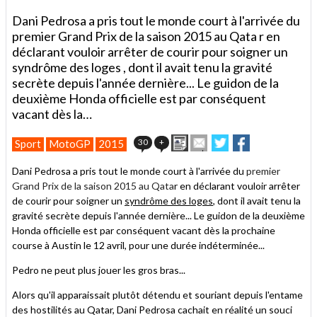
Dani Pedrosa a pris tout le monde court à l'arrivée du
premier Grand Prix de la saison 2015 au Qata r en
déclarant vouloir arrêter de courir pour soigner un
syndrôme des loges , dont il avait tenu la gravité
secrète depuis l'année dernière... Le guidon de la
deuxième Honda officielle est par conséquent
vacant dès la…
Imprimer
Envoyer
Partager
Partager
30
+
Sport
MotoGP
2015
cet
sur
sur
article
Twitter
Facebook
Dani Pedrosa a pris tout le monde court à l'arrivée du
premier
à
Grand Prix de la saison 2015 au Qata
r en déclarant vouloir arrêter
un
de courir pour soigner un
syndrôme des loges
ami
, dont il avait tenu la
gravité secrète depuis l'année dernière... Le guidon de la deuxième
Honda officielle est par conséquent vacant dès la prochaine
course à Austin le 12 avril, pour une durée indéterminée...
Pedro ne peut plus jouer les gros bras...
Alors qu'il apparaissait plutôt détendu et souriant depuis l'entame
des hostilités au Qatar, Dani Pedrosa cachait en réalité un souci