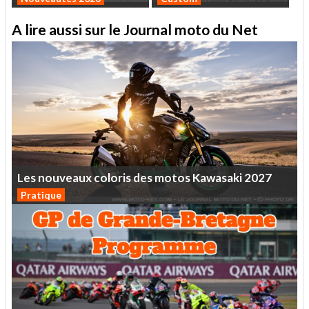
A lire aussi sur le Journal moto du Net
Les
nouveaux
coloris
des
motos
Kawasaki
2027
Pratique