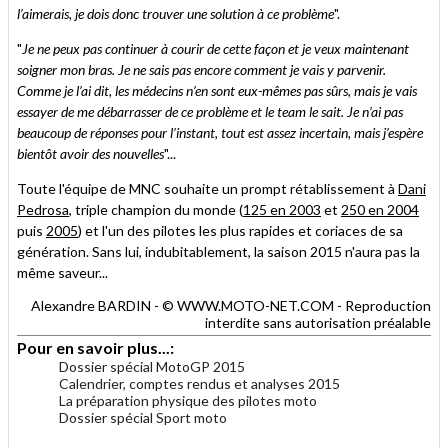
l’aimerais, je dois donc trouver une solution à ce problème
".
"
Je ne peux pas continuer à courir de cette façon et je veux maintenant
soigner mon bras. Je ne sais pas encore comment je vais y parvenir.
Comme je l’ai dit, les médecins n’en sont eux-mêmes pas sûrs, mais je vais
essayer de me débarrasser de ce problème et le team le sait. Je n’ai pas
beaucoup de réponses pour l’instant, tout est assez incertain, mais j’espère
bientôt avoir des nouvelles
"...
Toute l'équipe de MNC souhaite un prompt rétablissement à
Dani
Pedrosa
, triple champion du monde (
125 en 2003
et
250 en 2004
puis
2005
) et l'un des pilotes les plus rapides et coriaces de sa
génération. Sans lui, indubitablement, la saison 2015 n'aura pas la
même saveur...
Alexandre BARDIN - © WWW.MOTO-NET.COM - Reproduction
interdite sans autorisation préalable
Pour en savoir plus...:
Dossier spécial MotoGP 2015
Calendrier, comptes rendus et analyses 2015
La préparation physique des pilotes moto
Dossier spécial Sport moto