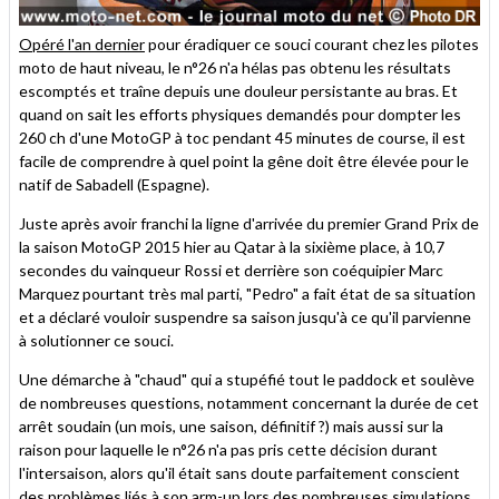
Opéré l'an dernier
pour éradiquer ce souci courant chez les pilotes
moto de haut niveau, le n°26 n'a hélas pas obtenu les résultats
escomptés et traîne depuis une douleur persistante au bras. Et
quand on sait les efforts physiques demandés pour dompter les
260 ch d'une MotoGP à toc pendant 45 minutes de course, il est
facile de comprendre à quel point la gêne doit être élevée pour le
natif de Sabadell (Espagne).
Juste après avoir franchi la ligne d'arrivée du premier Grand Prix de
la saison MotoGP 2015 hier au Qatar à la sixième place, à 10,7
secondes du vainqueur Rossi et derrière son coéquipier Marc
Marquez pourtant très mal parti, "Pedro" a fait état de sa situation
et a déclaré vouloir suspendre sa saison jusqu'à ce qu'il parvienne
à solutionner ce souci.
Une démarche à "chaud" qui a stupéfié tout le paddock et soulève
de nombreuses questions, notamment concernant la durée de cet
arrêt soudain (un mois, une saison, définitif ?) mais aussi sur la
raison pour laquelle le n°26 n'a pas pris cette décision durant
l'intersaison, alors qu'il était sans doute parfaitement conscient
des problèmes liés à son arm-up lors des nombreuses simulations