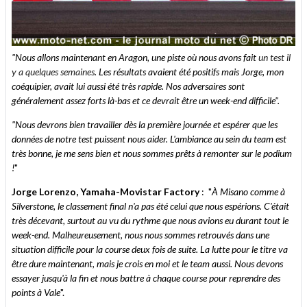
"Nous allons maintenant en Aragon, une piste où nous avons fait
un test il
y a quelques semaines
.
Les résultats avaient été positifs mais Jorge, mon
coéquipier, avait lui aussi été très rapide. Nos adversaires sont
généralement assez forts là-bas et ce devrait être un week-end difficile".
"Nous devrons bien travailler dès la première journée et espérer que les
données de notre test puissent nous aider. L'ambiance au sein du team est
très bonne, je me sens bien et nous sommes prêts à remonter sur le podium
!
"
Jorge Lorenzo, Yamaha-Movistar Factory
: "
À Misano comme à
Silverstone, le classement final n'a pas été celui que nous espérions. C'était
très décevant, surtout au vu du rythme que nous avions eu durant tout le
week-end. Malheureusement, nous nous sommes retrouvés dans une
situation difficile pour la course deux fois de suite. La lutte pour le titre va
être dure maintenant, mais je crois en moi et le team aussi. Nous devons
essayer jusqu'à la fin et nous battre à chaque course pour reprendre des
points à Vale
".