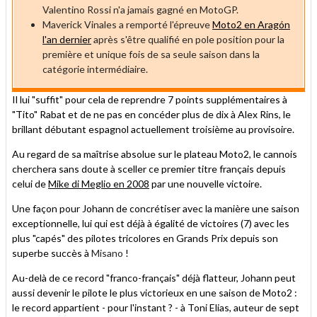
Valentino Rossi n'a jamais gagné en MotoGP.
Maverick Vinales a remporté l'épreuve
Moto2 en Aragón
l'an dernier
après s'être qualifié en pole position pour la
première et unique fois de sa seule saison dans la
catégorie intermédiaire.
Il lui "suffit" pour cela de reprendre 7 points supplémentaires à
"Tito" Rabat et de ne pas en concéder plus de dix à Alex Rins, le
brillant débutant espagnol actuellement troisième au provisoire.
Au regard de sa maîtrise absolue sur le plateau Moto2, le cannois
cherchera sans doute à sceller ce premier titre français depuis
celui de
Mike di Meglio en 2008
par une nouvelle victoire.
Une façon pour Johann de concrétiser avec la manière une saison
exceptionnelle, lui qui est déjà à égalité de victoires (7) avec les
plus "capés" des pilotes tricolores en Grands Prix depuis son
superbe succès à
Misano
!
Au-delà de ce record "franco-français" déjà flatteur, Johann peut
aussi devenir le pilote le plus victorieux en une saison de Moto2 :
le record appartient - pour l'instant ? - à Toni Elias, auteur de sept