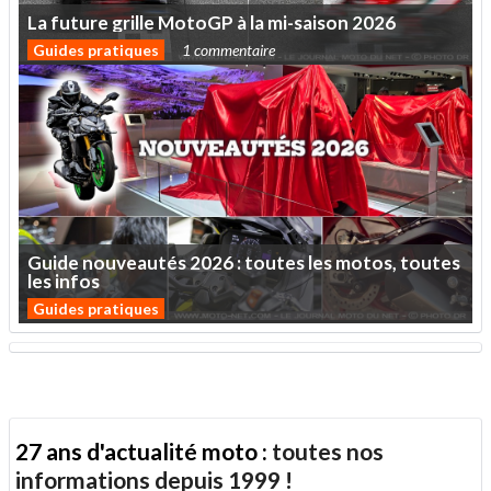
La
future
grille
MotoGP
à
la
mi-saison
2026
Guides pratiques
1 commentaire
Guide
nouveautés
2026
:
toutes
les
motos,
toutes
les
infos
Guides pratiques
27 ans d'actualité moto :
toutes nos
informations depuis 1999 !