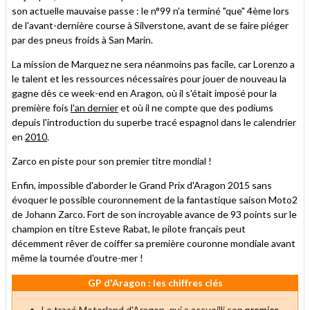
son actuelle mauvaise passe : le n°99 n'a terminé "que" 4ème lors
de l'avant-dernière course à Silverstone, avant de se faire piéger
par des pneus froids à San Marin.
La mission de Marquez ne sera néanmoins pas facile, car Lorenzo a
le talent et les ressources nécessaires pour jouer de nouveau la
gagne dès ce week-end en Aragon, où il s'était imposé pour la
première fois
l'an dernier
et où il ne compte que des podiums
depuis l'introduction du superbe tracé espagnol dans le calendrier
en
2010
.
Zarco en piste pour son premier titre mondial !
Enfin, impossible d'aborder le Grand Prix d'Aragon 2015 sans
évoquer le possible couronnement de la fantastique saison Moto2
de Johann Zarco. Fort de son incroyable avance de 93 points sur le
champion en titre Esteve Rabat, le pilote français peut
décemment rêver de coiffer sa première couronne mondiale avant
même la tournée d'outre-mer !
GP d'Aragon : les chiffres clés
Le tracé Motorland d'Aragon, qui a accueilli son
premier