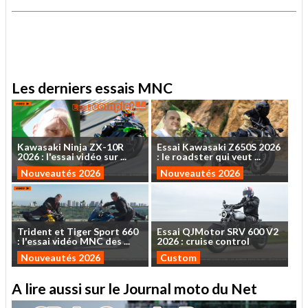
.
Les derniers essais MNC
Kawasaki
Ninja
ZX-10R
Essai
Kawasaki
Z650S
2026
2026
:
l'essai
vidéo
sur
...
:
le
roadster
qui
veut
...
Nouveautés 2026
Nouveautés 2026
Trident
et
Tiger
Sport
660
Essai
QJMotor
SRV
600
V2
:
l'essai
vidéo
MNC
des
...
2026
:
cruise
control
Nouveautés 2026
Custom
A lire aussi sur le Journal moto du Net