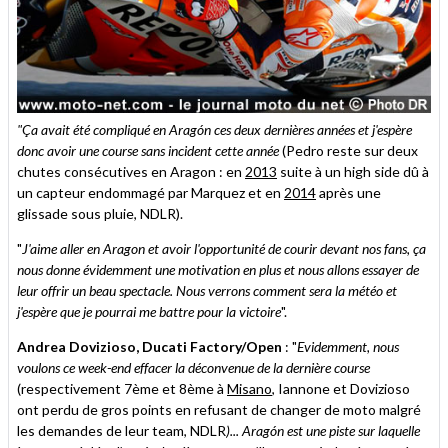
"Ça avait été compliqué en Aragón ces deux dernières années et j'espère
donc avoir une course sans incident cette année
(Pedro reste sur deux
chutes consécutives en Aragon : en
2013
suite à un high side dû à
un capteur endommagé par Marquez et en
2014
après une
glissade sous pluie, NDLR).
"
J'aime aller en Aragon et avoir l'opportunité de courir devant nos fans, ça
nous donne évidemment une motivation en plus et nous allons essayer de
leur offrir un beau spectacle. Nous verrons comment sera la météo et
j'espère que je pourrai me battre pour la victoire
".
Andrea Dovizioso, Ducati Factory/Open
: "
Evidemment, nous
voulons ce week-end effacer la déconvenue de la dernière course
(respectivement 7ème et 8ème à
Misano
, Iannone et Dovizioso
ont perdu de gros points en refusant de changer de moto malgré
les demandes de leur team, NDLR
)
... Aragón est une piste sur laquelle