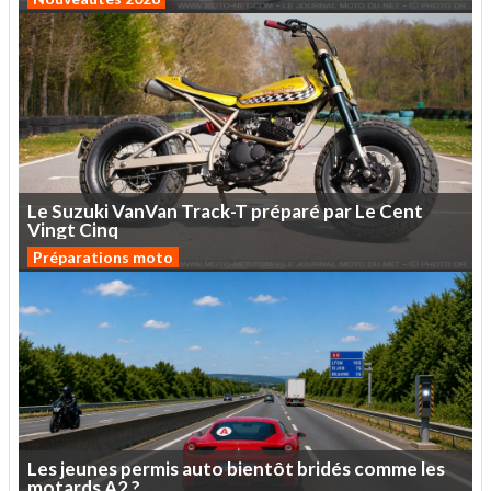
Le
Suzuki
VanVan
Track-T
préparé
par
Le
Cent
Vingt
Cinq
Préparations moto
Les
jeunes
permis
auto
bientôt
bridés
comme
les
motards
A2
?