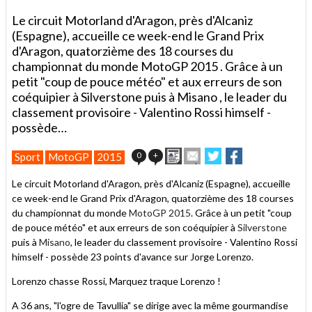
Le circuit Motorland d'Aragon, près d'Alcaniz
(Espagne), accueille ce week-end le Grand Prix
d'Aragon, quatorzième des 18 courses du
championnat du monde MotoGP 2015 . Grâce à un
petit "coup de pouce météo" et aux erreurs de son
coéquipier à Silverstone puis à Misano , le leader du
classement provisoire - Valentino Rossi himself -
possède…
Imprimer
Envoyer
Partager
Partager
0
+
Sport
MotoGP
2015
cet
sur
sur
article
Twitter
Facebook
Le circuit Motorland d'Aragon, près d'Alcaniz (Espagne), accueille
à
ce week-end le Grand Prix d'Aragon, quatorzième des 18 courses
un
du championnat du monde
MotoGP 2015
ami
. Grâce à un petit "coup
de pouce météo" et aux erreurs de son coéquipier à
Silverstone
puis à
Misano
, le leader du classement provisoire - Valentino Rossi
himself - possède 23 points d'avance sur Jorge Lorenzo.
Lorenzo chasse Rossi, Marquez traque Lorenzo !
A 36 ans, "l'ogre de Tavullia" se dirige avec la même gourmandise