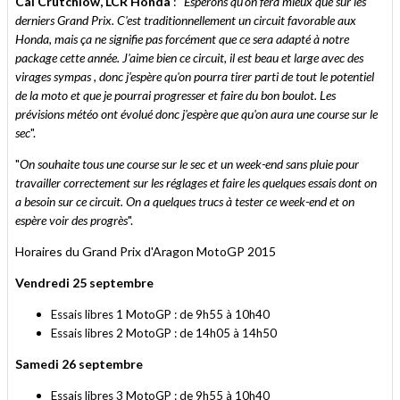
Cal Crutchlow, LCR Honda
: "
Espérons qu'on fera mieux que sur les
derniers Grand Prix. C'est traditionnellement un circuit favorable aux
Honda, mais ça ne signifie pas forcément que ce sera adapté à notre
package cette année. J'aime bien ce circuit, il est beau et large avec des
virages sympas , donc j'espère qu'on pourra tirer parti de tout le potentiel
de la moto et que je pourrai progresser et faire du bon boulot. Les
prévisions météo ont évolué donc j'espère que qu'on aura une course sur le
sec
".
"
On souhaite tous une course sur le sec et un week-end sans pluie pour
travailler correctement sur les réglages et faire les quelques essais dont on
a besoin sur ce circuit. On a quelques trucs à tester ce week-end et on
espère voir des progrès
".
Horaires du Grand Prix d'Aragon MotoGP 2015
Vendredi 25 septembre
Essais libres 1 MotoGP : de 9h55 à 10h40
Essais libres 2 MotoGP : de 14h05 à 14h50
Samedi 26 septembre
Essais libres 3 MotoGP : de 9h55 à 10h40