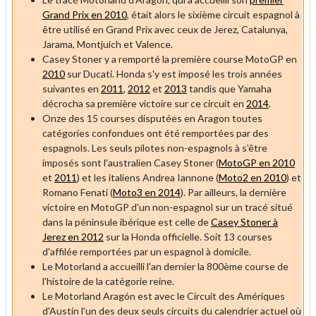
Grand Prix en 2010
, était alors le sixième circuit espagnol à
être utilisé en Grand Prix avec ceux de Jerez, Catalunya,
Jarama, Montjuich et Valence.
Casey Stoner y a remporté la première course MotoGP en
2010
sur Ducati. Honda s'y est imposé les trois années
suivantes en
2011
,
2012
et
2013
tandis que Yamaha
décrocha sa première victoire sur ce circuit en
2014
.
Onze des 15 courses disputées en Aragon
toutes
catégories confondues
ont été remportées par des
espagnols. Les seuls pilotes non-espagnols à s'être
imposés sont l'australien Casey Stoner (
MotoGP en 2010
et
2011
) et les italiens Andrea Iannone (
Moto2 en 2010
) et
Romano Fenati (
Moto3 en 2014
). Par ailleurs, la dernière
victoire en MotoGP d'un non-espagnol sur un tracé situé
dans la péninsule ibérique est celle de
Casey Stoner à
Jerez en
2012
sur la Honda officielle. Soit 13 courses
d'affilée remportées par un espagnol à domicile.
Le Motorland a accueilli l'an dernier la 800ème course de
l'histoire de la catégorie reine.
Le Motorland Aragón est avec le Circuit des Amériques
d'Austin l'un des deux seuls circuits du calendrier actuel où