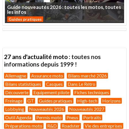
Guide
nouveautés
2026
:
toutes
les
motos,
toutes
les
infos
Guides pratiques
27 ans d'actualité moto :
toutes nos
informations depuis 1999 !
Allemagne
Assurance moto
Bilans marché 2026
Bilans statistiques
Casques
Dans Le Rétro
Découverte
Equipement pilote
Fiches techniques
Freinage
GT
Guides pratiques
High-tech
Horizons
Lobbying
Nouveautés 2026
Nouveautés 2027
Outil Agenda
Permis moto
Pneus
Portraits
Préparations moto
R&D
Roadster
Vie des entreprises