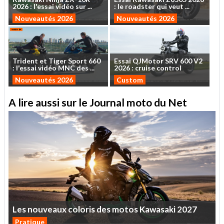
2026
:
l'essai
vidéo
sur
...
:
le
roadster
qui
veut
...
Nouveautés 2026
Nouveautés 2026
Trident
et
Tiger
Sport
660
Essai
QJMotor
SRV
600
V2
:
l'essai
vidéo
MNC
des
...
2026
:
cruise
control
Nouveautés 2026
Custom
A lire aussi sur le Journal moto du Net
Les
nouveaux
coloris
des
motos
Kawasaki
2027
Pratique