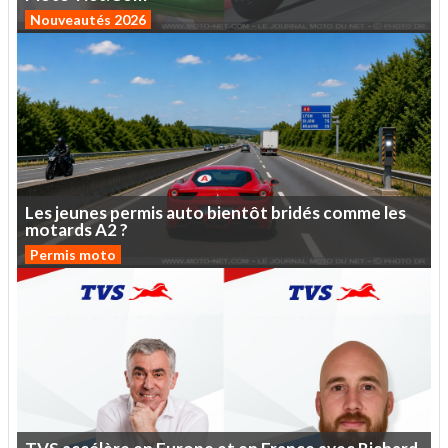
Nouveautés 2026
Les
jeunes
permis
auto
bientôt
bridés
comme
les
motards
A2
?
Permis moto