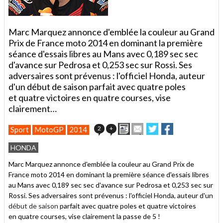
Marc Marquez annonce d'emblée la couleur au Grand
Prix de France moto 2014 en dominant la première
séance d'essais libres au Mans avec 0,189 sec sec
d'avance sur Pedrosa et 0,253 sec sur Rossi. Ses
adversaires sont prévenus : l'officiel Honda, auteur
d'un début de saison parfait avec quatre poles
et quatre victoires en quatre courses, vise
clairement…
Imprimer
Envoyer
Partager
Partager
2
+
Sport
MotoGP
2014
cet
sur
sur
article
Twitter
Facebook
HONDA
à
un
Marc Marquez annonce d'emblée la couleur au Grand Prix de
ami
France moto 2014 en dominant la première séance d'essais libres
au Mans avec 0,189 sec sec d'avance sur Pedrosa et 0,253 sec sur
Rossi. Ses adversaires sont prévenus : l'officiel Honda, auteur d'un
début de saison
parfait avec quatre poles et quatre victoires
en quatre courses, vise clairement la passe de 5 !