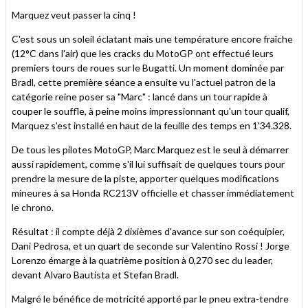
Marquez veut passer la cinq !
C'est sous un soleil éclatant mais une température encore fraîche
(12°C dans l'air) que les cracks du MotoGP ont effectué leurs
premiers tours de roues sur le Bugatti. Un moment dominée par
Bradl, cette première séance a ensuite vu l'actuel patron de la
catégorie reine poser sa "Marc" : lancé dans un tour rapide à
couper le souffle, à peine moins impressionnant qu'un tour qualif,
Marquez s'est installé en haut de la feuille des temps en 1'34.328.
De tous les pilotes MotoGP, Marc Marquez est le seul à démarrer
aussi rapidement, comme s'il lui suffisait de quelques tours pour
prendre la mesure de la piste, apporter quelques modifications
mineures à sa Honda RC213V officielle et chasser immédiatement
le chrono.
Résultat : il compte déjà 2 dixièmes d'avance sur son coéquipier,
Dani Pedrosa, et un quart de seconde sur Valentino Rossi ! Jorge
Lorenzo émarge à la quatrième position à 0,270 sec du leader,
devant Alvaro Bautista et Stefan Bradl.
Malgré le bénéfice de motricité apporté par le pneu extra-tendre