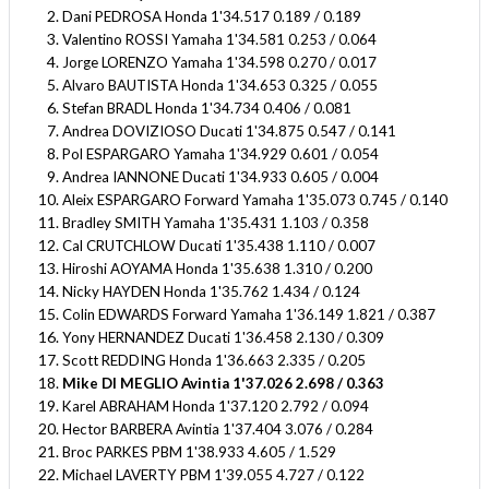
Dani PEDROSA Honda 1'34.517 0.189 / 0.189
Valentino ROSSI Yamaha 1'34.581 0.253 / 0.064
Jorge LORENZO Yamaha 1'34.598 0.270 / 0.017
Alvaro BAUTISTA Honda 1'34.653 0.325 / 0.055
Stefan BRADL Honda 1'34.734 0.406 / 0.081
Andrea DOVIZIOSO Ducati 1'34.875 0.547 / 0.141
Pol ESPARGARO Yamaha 1'34.929 0.601 / 0.054
Andrea IANNONE Ducati 1'34.933 0.605 / 0.004
Aleix ESPARGARO Forward Yamaha 1'35.073 0.745 / 0.140
Bradley SMITH Yamaha 1'35.431 1.103 / 0.358
Cal CRUTCHLOW Ducati 1'35.438 1.110 / 0.007
Hiroshi AOYAMA Honda 1'35.638 1.310 / 0.200
Nicky HAYDEN Honda 1'35.762 1.434 / 0.124
Colin EDWARDS Forward Yamaha 1'36.149 1.821 / 0.387
Yony HERNANDEZ Ducati 1'36.458 2.130 / 0.309
Scott REDDING Honda 1'36.663 2.335 / 0.205
Mike DI MEGLIO Avintia 1'37.026 2.698 / 0.363
Karel ABRAHAM Honda 1'37.120 2.792 / 0.094
Hector BARBERA Avintia 1'37.404 3.076 / 0.284
Broc PARKES PBM 1'38.933 4.605 / 1.529
Michael LAVERTY PBM 1'39.055 4.727 / 0.122