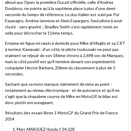
alloué aux Open, la première Ducati officielle, celle d'Andrea
Dovizioso, ne pointe qu'à la septième place à plus d'une demi-
seconde du temps de référence. Le duo italien est suivi par Pol
Esparagro, Andrea Iannone et Aleix Espargaro. Seul pilote à avoir
chuté - sans gravité -, Bradley Smith s'est rapidement remis en
selle pour décrocher le 11ème temps.
Entame mi-figue mi-raisin à domicile pour Mike di Meglio et sa CRT
à moteur Kawasaki : d'un côté, le pilote toulousain ne peut pas
vraiment se réjouir de son 18ème chrono à 2,698 sec de Marquez,
mais le côté positif est qu'il termine devant son expérimenté
coéquipier Hector Barbera, 20ème du classement à plus de 3
secondes.
Sachant que sa moto manque clairement de mise au point -
notamment au niveau électronique - et de puissance et qu'il ne
s'agit que la cinquième course de Mike en MotoGP, le bilan est
donc plutôt encourageant.
Résultats des essais libres 1 MotoGP du Grand Prix de France
2014
Marc MARQUEZ Honda 1'34.328