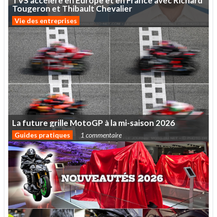
TVS
accélère
en
Europe
et
en
France
avec
Richard
Tougeron
et
Thibault
Chevalier
Vie des entreprises
La
future
grille
MotoGP
à
la
mi-saison
2026
Guides pratiques
1 commentaire