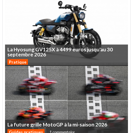
La
Hyosung
GV125X
à
4499
euros
jusqu'au
30
septembre
2026
Pratique
La
future
grille
MotoGP
à
la
mi-saison
2026
Guides pratiques
1 commentaire