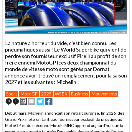
La nature a horreur du vide, c'est bien connu. Les
pneumatiques aussi ! Le World Superbike qui vient de
perdre son fournisseur exclusif Pirelli au profit de son
frère ennemi MotoGP (ces deux championnat du
monde de vitesse moto sont gérés par Dorna)
annonce avoir trouvé un remplacement pour la saison
2027 et les suivantes : Michelin !
Sport
MotoGP
2025
WSBK
Business
Mouvements
Imprimer
Envoyer
Partager
Partager
0
+
cet
sur
sur
article
Twitter
Facebook
Début mars, Michelin annonçait son retrait surprise, fin 2026, des
à
Grand Prix moto en tant que fournisseur exclusif du prestigieux
un
MotoGP et du méconnu MotoE. MNC apprend aujourd'hui que la
ami
marque auvergnate fournira l'ensemble des catégories de l'autre