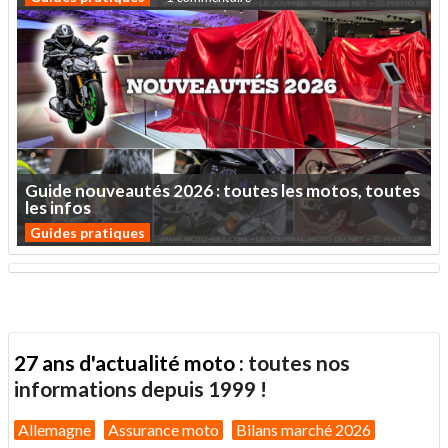
Guide
nouveautés
2026
:
toutes
les
motos,
toutes
les
infos
Guides pratiques
27 ans d'actualité moto :
toutes nos
informations depuis 1999 !
Allemagne
Assurance moto
Bilans marché 2026