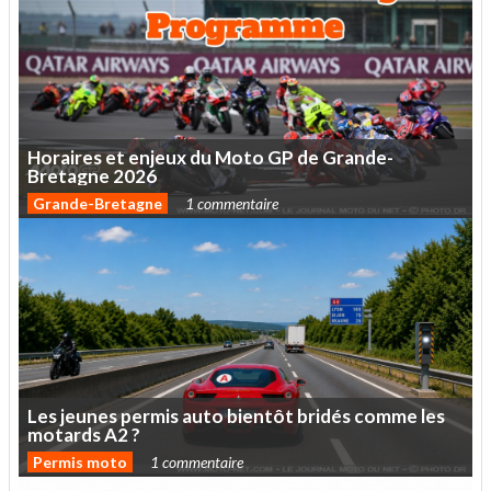
Horaires
et
enjeux
du
Moto
GP
de
Grande-
Bretagne
2026
Grande-Bretagne
1 commentaire
Les
jeunes
permis
auto
bientôt
bridés
comme
les
motards
A2
?
Permis moto
1 commentaire