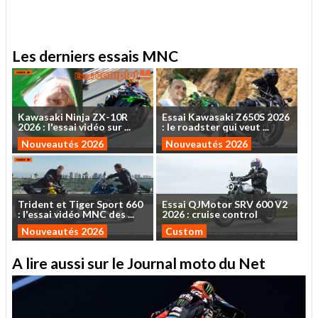
.
Les derniers essais MNC
Kawasaki
Ninja
ZX-10R
Essai
Kawasaki
Z650S
2026
2026
:
l'essai
vidéo
sur
...
:
le
roadster
qui
veut
...
Nouveautés 2026
Nouveautés 2026
Trident
et
Tiger
Sport
660
Essai
QJMotor
SRV
600
V2
:
l'essai
vidéo
MNC
des
...
2026
:
cruise
control
Nouveautés 2026
Custom
A lire aussi sur le Journal moto du Net