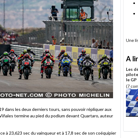
Une l
A li
Les d
pilot
le GP
(7 co
19 dans les deux derniers tours, sans pouvoir répliquer aux
 Viñales termine au pied du podium devant Quartaro, auteur
lace à 23,623 sec du vainqueur et à 17,8 sec de son coéquipier