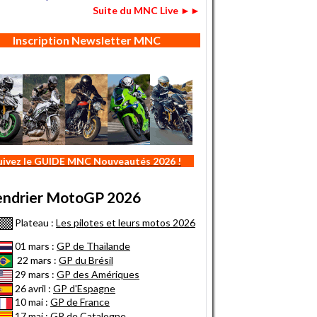
Suite du MNC Live ►►
Inscription Newsletter MNC
uivez le GUIDE MNC Nouveautés 2026 !
endrier MotoGP 2026
Plateau :
Les pilotes et leurs motos 2026
01 mars :
GP de Thaïlande
22 mars :
GP du Brésil
29 mars :
GP des Amériques
26 avril :
GP d'Espagne
10 mai :
GP de France
17 mai :
GP de Catalogne