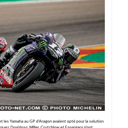
vant les Yamaha au GP d'Aragon avaient opté pour la solution
quez, Dovizioso, Miller, Crutchlow et Espargaro n'ont