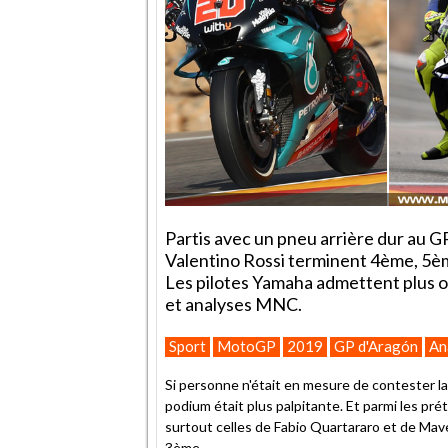
Partis avec un pneu arrière dur au G
Valentino Rossi terminent 4ème, 5èm
Les pilotes Yamaha admettent plus o
et analyses MNC.
Sport
MotoGP
2019
GP d'Aragón
An
Si personne n'était en mesure de contester la
podium était plus palpitante. Et parmi les pr
surtout celles de Fabio Quartararo et de Mave
3ème.