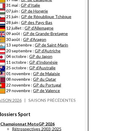
31 mai :
GP d'Italie
07 juin :
GP de Hongrie
21 juin :
GP de République Tchèque
28 juin :
GP des Pays-Bas
12 juillet :
GP d'Allemagne
09 août :
GP de Grande-Bretagne
30 août :
GP d'Aragon
13 septembre :
GP de Saint-Marin
20 septembre :
GP d'Autriche
04 octobre :
GP du Japon
11 octobre :
GP d'Indonésie
25 octobre :
GP d'Australie
01 novembre :
GP de Malaisie
08 novembre :
GP du Qatar
22 novembre :
GP du Portugal
29 novembre :
GP de Valence
AISON 2026
|
SAISONS PRÉCÉDENTES
dossiers Sport
Championnat MotoGP 2026
Rétrospectives 2003-2025