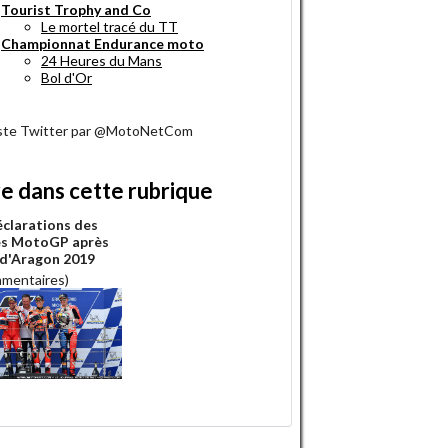
Tourist Trophy and Co
Le mortel tracé du TT
Championnat Endurance moto
24 Heures du Mans
Bol d'Or
iste Twitter par @MotoNetCom
re dans cette rubrique
éclarations des
es MotoGP après
 d'Aragon 2019
mmentaires)