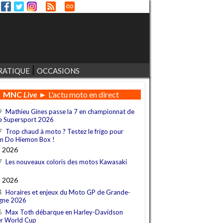
RATIQUE
OCCASIONS
MNC
Live
► L'actu moto en direct
9
Mathieu Gines passe la 7 en championnat de
e Supersport 2026
7
Trop chaud à moto ? Testez le frigo pour
n Do Hiemon Box !
t 2026
7
Les nouveaux coloris des motos Kawasaki
t 2026
4
Horaires et enjeux du Moto GP de Grande-
gne 2026
6
Max Toth débarque en Harley-Davidson
r World Cup