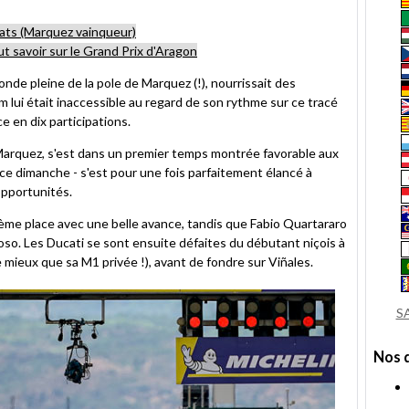
ats (Marquez vainqueur)
aut savoir sur le Grand Prix d'Aragon
conde pleine de la pole de Marquez (!), nourrissait des
 lui était inaccessible au regard de son rythme sur ce tracé
ce en dix participations.
arquez, s'est dans un premier temps montrée favorable aux
ce dimanche - s'est pour une fois parfaitement élancé à
 opportunités.
xième place avec une belle avance, tandis que Fabio Quartararo
zioso. Les Ducati se sont ensuite défaites du débutant niçois à
 mieux que sa M1 privée !), avant de fondre sur Viñales.
S
Nos 