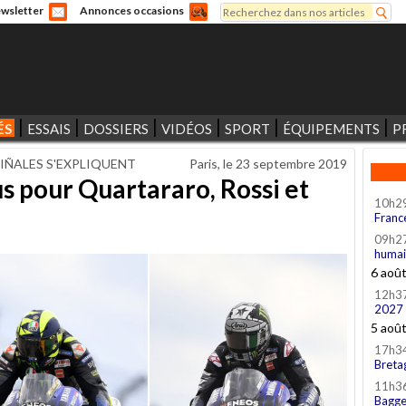
Rechercher
wsletter
Annonces occasions
Formulaire de recherche
ÉS
ESSAIS
DOSSIERS
VIDÉOS
SPORT
ÉQUIPEMENTS
P
IÑALES S'EXPLIQUENT
Paris, le
23 septembre 2019
s pour Quartararo, Rossi et
10h2
Franc
09h2
humai
6 aoû
12h3
2027
5 aoû
17h3
Breta
11h3
Bagge