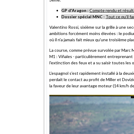
GP d'Aragon :
Compte rendu et résult
Dossier spécial MNC
:
Tout ce qu'il f
Valentino Rossi, sixième sur la grille à une se
ambitions forcément moins élevées : le podium
où il n'a jamais fait mieux qu'une troisième pla
La course, comme prévue survolée par Marc M
M1 : Viñales - particulièrement entreprenant 
l'extinction des feux et a su saisir toutes les
L'espagnol s'est rapidement installé à la deu
perdait le contact au profit de Miller et Dovi
la faveur de leur avantage moteur (14 km/h de