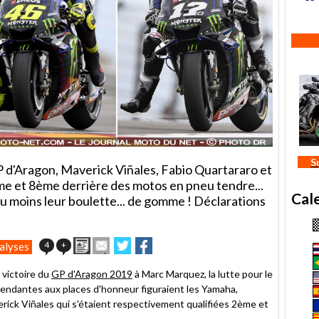
S
P d'Aragon, Maverick Viñales, Fabio Quartararo et
e et 8ème derrière des motos en pneu tendre...
Cal
u moins leur boulette... de gomme ! Déclarations
Imprimer
Envoyer
Partager
Partager
4
+
alyses
cet
sur
sur
article
Twitter
Facebook
 victoire du
GP d'Aragon 2019
à Marc Marquez, la lutte pour le
à
étendantes aux places d'honneur figuraient les Yamaha,
un
rick Viñales qui s'étaient respectivement qualifiées 2ème et
ami